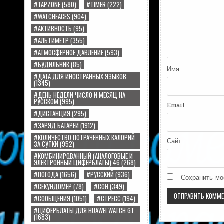
#TAPZONE
(580)
#TIMER
(222)
#WATCHFACES
(904)
#АКТИВНОСТЬ
(95)
#АЛЬТИМЕТР
(355)
#АТМОСФЕРНОЕ ДАВЛЕНИЕ
(593)
#БУДИЛЬНИК
(85)
Имя
#ДАТА ДЛЯ ИНОСТРАННЫХ ЯЗЫКОВ
(1345)
#ДЕНЬ НЕДЕЛИ ЧИСЛО И МЕСЯЦ НА
РУССКОМ
(995)
Email
#ДИСТАНЦИЯ
(295)
#ЗАРЯД БАТАРЕИ
(1912)
#КОЛИЧЕСТВО ПОТРАЧЕННЫХ КАЛОРИЙ
Сайт
ЗА СУТКИ
(952)
#КОМБИНИРОВАННЫЙ (АНАЛОГОВЫЕ И
ЭЛЕКТРОННЫЙ ЦИФЕРБЛАТЫ) 46
(268)
#ПОГОДА
(1656)
#РУССКИЙ
(936)
Сохранить мо
#СЕКУНДОМЕР
(78)
#СОН
(349)
#СООБЩЕНИЯ
(1051)
#СТРЕСС
(194)
#ЦИФЕРБЛАТЫ ДЛЯ HUAWEI WATCH GT
(1683)