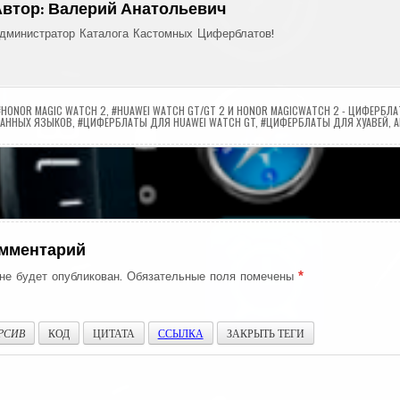
Автор:
Валерий Анатольевич
дминистратор Каталога Кастомных Циферблатов!
#HONOR MAGIC WATCH 2
,
#HUAWEI WATCH GT/GT 2 И HONOR MAGICWATCH 2 - ЦИФЕРБЛ
РАННЫХ ЯЗЫКОВ
,
#ЦИФЕРБЛАТЫ ДЛЯ HUAWEI WATCH GT
,
#ЦИФЕРБЛАТЫ ДЛЯ ХУАВЕЙ
,
A
ия
омментарий
не будет опубликован.
Обязательные поля помечены
*
РСИВ
КОД
ЦИТАТА
ССЫЛКА
ЗАКРЫТЬ ТЕГИ