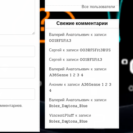
Все пользователи
Свежие комментарии
Валерий Анатольевич
к записи
001RFSFit3
Сергей
к записи
003RFSFit3RUS
Сергей
к записи
001RFSFit3
Валерий Анатольевич
к записи
A36Sense 1 2 3 4
Аноним
к записи
A36Sense 1 2 3
4
Валерий Анатольевич
к записи
омментариев.
Rolex_Daytona_Blue
VincentPluff
к записи
Rolex_Daytona_Blue