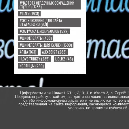
#ЧАСТОТА СЕРДЕЧНЫХ СОКРАЩЕНИЙ
(ПУЛЬС)
(1786)
#ШАГИ
(1931)
#ЭКСКЛЮЗИВНО ДЛЯ САЙТА
GTWFACES.RU
(931)
#ЗАГРУЗКА ЦИФЕРБЛАТОВ
(522)
#ЦИФЕРБЛАТЫ
(498)
#ЦИФЕРБЛАТЫ ДЛЯ ХУАВЕЙ
(1690)
4ПДА
(163)
ALEX36IST
(283)
I LOVE TURKEY
(285)
LIOLIKS
(46)
ИСПАНЦЫ
(290)
Циферблаты для Huawei GT 1, 2, 3, 4 и Watch 3, 4 Серий! 
Продолжая работу с сайтом, вы даете согласие на использова
сугубо информационный характер и не являются исчерпы
представленная на сайте информация, касающаяся комплектац
условиях не является публичной