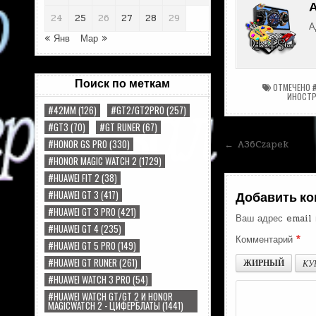
24
25
26
27
28
29
А
« Янв
Мар »
Поиск по меткам
ОТМЕЧЕНО
ИНОСТ
#42MM
(126)
#GT2/GT2PRO
(257)
#GT3
(70)
#GT RUNER
(67)
Навигац
#HONOR GS PRO
(330)
← A36Czapek
#HONOR MAGIC WATCH 2
(1729)
по
#HUAWEI FIT 2
(38)
записям
#HUAWEI GT 3
(417)
Добавить к
#HUAWEI GT 3 PRO
(421)
Ваш адрес email 
#HUAWEI GT 4
(235)
Комментарий
*
#HUAWEI GT 5 PRO
(149)
#HUAWEI GT RUNER
(261)
ЖИРНЫЙ
КУ
#HUAWEI WATCH 3 PRO
(54)
#HUAWEI WATCH GT/GT 2 И HONOR
MAGICWATCH 2 - ЦИФЕРБЛАТЫ
(1441)