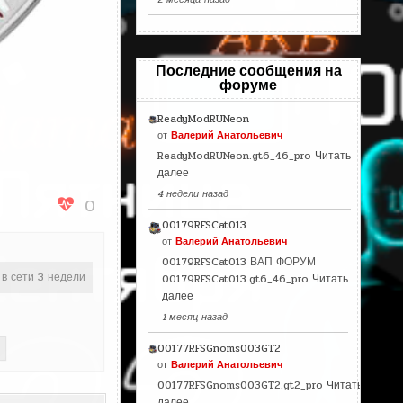
Последние сообщения на
форуме
ReadyModRUNeon
от
Валерий Анатольевич
ReadyModRUNeon.gt6_46_pro
Читать
далее
4 недели назад
0
00179RFSCat013
от
Валерий Анатольевич
00179RFSCat013 ВАП ФОРУМ
 в сети 3 недели
00179RFSCat013.gt6_46_pro
Читать
далее
1 месяц назад
00177RFSGnoms003GT2
от
Валерий Анатольевич
00177RFSGnoms003GT2.gt2_pro
Читать
далее