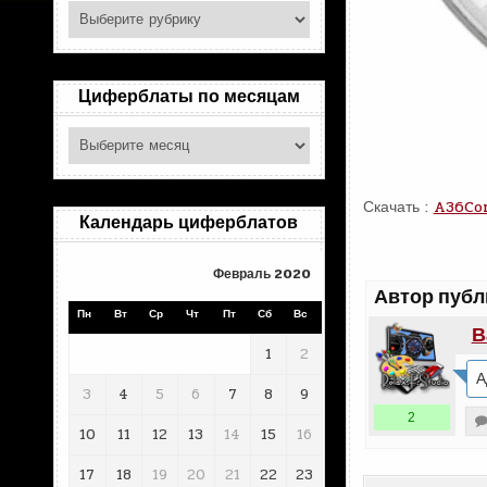
Поиск
по
рубрикам
Циферблаты по месяцам
Циферблаты
по
месяцам
Скачать :
A36Co
Календарь циферблатов
Февраль 2020
Автор публ
Пн
Вт
Ср
Чт
Пт
Сб
Вс
В
1
2
А
3
4
5
6
7
8
9
2
10
11
12
13
14
15
16
17
18
19
20
21
22
23