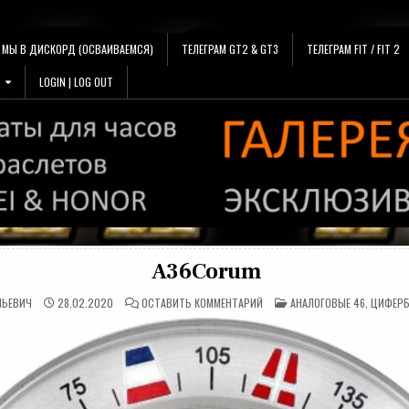
МЫ В ДИСКОРД (ОСВАИВАЕМСЯ)
ТЕЛЕГРАМ GT2 & GT3
ТЕЛЕГРАМ FIT / FIT 2
LOGIN | LOG OUT
A36Corum
НА
ОПУБЛИКОВАНО
ЛЬЕВИЧ
28.02.2020
ОСТАВИТЬ КОММЕНТАРИЙ
АНАЛОГОВЫЕ 46
,
ЦИФЕРБ
A36CORUM
В