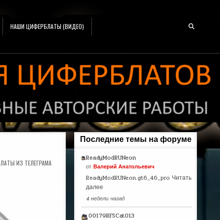
НАШИ ЦИФЕРБЛАТЫ (ВИДЕО)
Последние темы на форуме
ReadyModRUNeon
ЛАТЫ ИЗ ТЕЛЕГРАМА
от
Валерий Анатольевич
ReadyModRUNeon.gt6_46_pro
Читать
далее
4 недели назад
00179RFSCat013