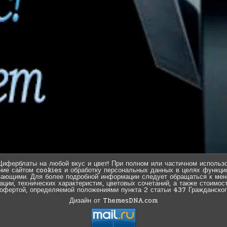
Циферблаты на любой вкус и цвет! При полном или частичном использо
ние сайтом cookies и обработку персональных данных в целях функцио
вающими. Для более подробной информации следует обращаться к мен
ии, технических характеристик, цветовых сочетаний, а также стоимос
 офертой, определяемой положениями пункта 2 статьи 437 Гражданског
Дизайн от ThemesDNA.com