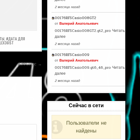
2 месяца назад
00176RFSCasio008GT2
от
Валерий Анатольевич
00176RFSCasio008GT2.gt2_pro
Читать
далее
АТЫ
,
#ДАТА ДЛЯ
LEX36IST
2 месяца назад
00176RFSCasio009
от
Валерий Анатольевич
A36Clerc →
00176RFSCasio009.gt6_46_pro
Читать
далее
2 месяца назад
Сейчас в сети
Пользователи не
найдены