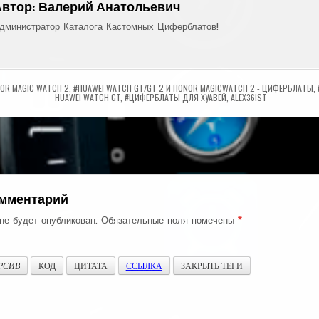
Автор:
Валерий Анатольевич
дминистратор Каталога Кастомных Циферблатов!
OR MAGIC WATCH 2
,
#HUAWEI WATCH GT/GT 2 И HONOR MAGICWATCH 2 - ЦИФЕРБЛАТЫ
,
HUAWEI WATCH GT
,
#ЦИФЕРБЛАТЫ ДЛЯ ХУАВЕЙ
,
ALEX36IST
ия
омментарий
не будет опубликован.
Обязательные поля помечены
*
РСИВ
КОД
ЦИТАТА
ССЫЛКА
ЗАКРЫТЬ ТЕГИ