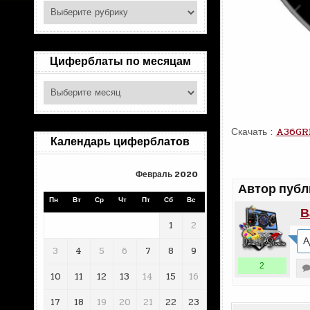
Поиск
по
рубрикам
Циферблаты по месяцам
Циферблаты
по
месяцам
Скачать :
A36GR
Календарь циферблатов
Февраль 2020
Автор публ
Пн
Вт
Ср
Чт
Пт
Сб
Вс
В
1
2
А
3
4
5
6
7
8
9
2
10
11
12
13
14
15
16
17
18
19
20
21
22
23