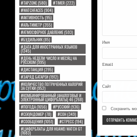
#TAPZONE
(580)
#TIMER
(222)
#WATCHFACES
(904)
#АКТИВНОСТЬ
(95)
#АЛЬТИМЕТР
(355)
#АТМОСФЕРНОЕ ДАВЛЕНИЕ
(593)
#БУДИЛЬНИК
(85)
Имя
#ДАТА ДЛЯ ИНОСТРАННЫХ ЯЗЫКОВ
(1345)
#ДЕНЬ НЕДЕЛИ ЧИСЛО И МЕСЯЦ НА
РУССКОМ
(995)
Email
#ДИСТАНЦИЯ
(295)
#ЗАРЯД БАТАРЕИ
(1912)
#КОЛИЧЕСТВО ПОТРАЧЕННЫХ КАЛОРИЙ
Сайт
ЗА СУТКИ
(952)
#КОМБИНИРОВАННЫЙ (АНАЛОГОВЫЕ И
ЭЛЕКТРОННЫЙ ЦИФЕРБЛАТЫ) 46
(268)
#ПОГОДА
(1656)
#РУССКИЙ
(936)
Сохранить мо
#СЕКУНДОМЕР
(78)
#СОН
(349)
#СООБЩЕНИЯ
(1051)
#СТРЕСС
(194)
#ЦИФЕРБЛАТЫ ДЛЯ HUAWEI WATCH GT
(1683)