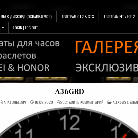
МЫ В ДИСКОРД (ОСВАИВАЕМСЯ)
ТЕЛЕГРАМ GT2 & GT3
ТЕЛЕГРАМ FIT / FIT 2
LOGIN | LOG OUT
A36GRD
НА
ОПУБЛИКОВАНО
ИЙ АНАТОЛЬЕВИЧ
10.02.2020
ОСТАВИТЬ КОММЕНТАРИЙ
ALEX36IST
,
АНАЛ
A36GRD
В