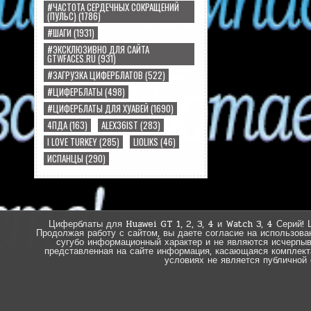
#ЧАСТОТА СЕРДЕЧНЫХ СОКРАЩЕНИЙ
(ПУЛЬС)
(1786)
#ШАГИ
(1931)
#ЭКСКЛЮЗИВНО ДЛЯ САЙТА
GTWFACES.RU
(931)
#ЗАГРУЗКА ЦИФЕРБЛАТОВ
(522)
#ЦИФЕРБЛАТЫ
(498)
#ЦИФЕРБЛАТЫ ДЛЯ ХУАВЕЙ
(1690)
4ПДА
(163)
ALEX36IST
(283)
I LOVE TURKEY
(285)
LIOLIKS
(46)
ИСПАНЦЫ
(290)
Циферблаты для Huawei GT 1, 2, 3, 4 и Watch 3, 4 Серий! 
Продолжая работу с сайтом, вы даете согласие на использова
сугубо информационный характер и не являются исчерпы
представленная на сайте информация, касающаяся комплектац
условиях не является публичной