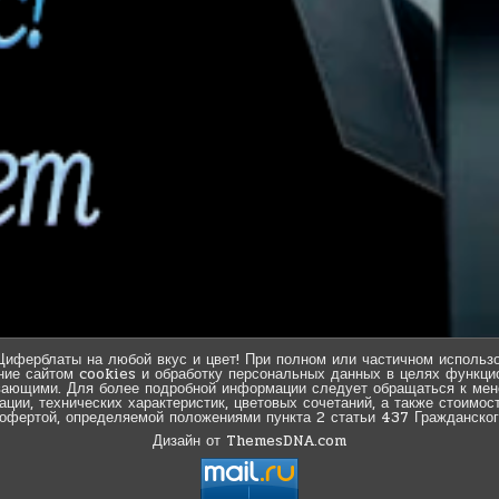
Циферблаты на любой вкус и цвет! При полном или частичном использо
ние сайтом cookies и обработку персональных данных в целях функцио
вающими. Для более подробной информации следует обращаться к мен
ии, технических характеристик, цветовых сочетаний, а также стоимос
 офертой, определяемой положениями пункта 2 статьи 437 Гражданског
Дизайн от ThemesDNA.com