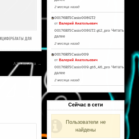
2 месяца назад
00176RFSCasio008GT2
от
Валерий Анатольевич
00176RFSCasio008GT2.gt2_pro
Читать
далее
#ЦИФЕРБЛАТЫ ДЛЯ
2 месяца назад
00176RFSCasio009
от
Валерий Анатольевич
A36Autavia →
00176RFSCasio009.gt6_46_pro
Читать
далее
2 месяца назад
Сейчас в сети
Пользователи не
найдены