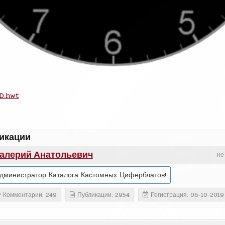
D.hwt
икации
алерий Анатольевич
не
дминистратор Каталога Кастомных Циферблатов!
Комментарии: 249
Публикации: 2954
Регистрация: 06-10-2019