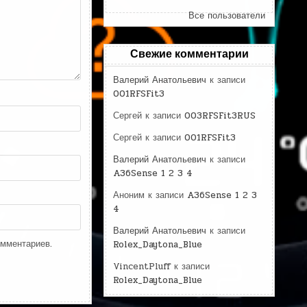
Все пользователи
Свежие комментарии
Валерий Анатольевич
к записи
001RFSFit3
Сергей
к записи
003RFSFit3RUS
Сергей
к записи
001RFSFit3
Валерий Анатольевич
к записи
A36Sense 1 2 3 4
Аноним
к записи
A36Sense 1 2 3
4
Валерий Анатольевич
к записи
омментариев.
Rolex_Daytona_Blue
VincentPluff
к записи
Rolex_Daytona_Blue