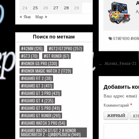
24
25
26
27
28
29
А
« Янв
Мар »
Поиск по меткам
ОТМЕЧЕНО
#HON
#42MM
(126)
#GT2/GT2PRO
(257)
#GT3
(70)
#GT RUNER
(67)
Навигац
#HONOR GS PRO
(330)
← Atomz_Fenix-Z1
#HONOR MAGIC WATCH 2
(1729)
по
#HUAWEI FIT 2
(38)
записям
#HUAWEI GT 3
(417)
Добавить к
#HUAWEI GT 3 PRO
(421)
Ваш адрес email 
#HUAWEI GT 4
(235)
Комментарий
*
#HUAWEI GT 5 PRO
(149)
#HUAWEI GT RUNER
(261)
ЖИРНЫЙ
КУ
#HUAWEI WATCH 3 PRO
(54)
#HUAWEI WATCH GT/GT 2 И HONOR
MAGICWATCH 2 - ЦИФЕРБЛАТЫ
(1441)