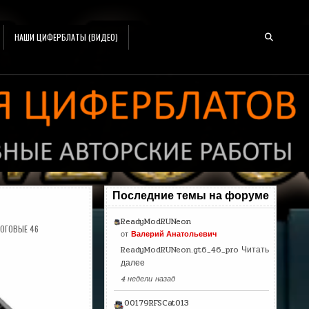
НАШИ ЦИФЕРБЛАТЫ (ВИДЕО)
Последние темы на форуме
ReadyModRUNeon
ОГОВЫЕ 46
от
Валерий Анатольевич
ReadyModRUNeon.gt6_46_pro
Читать
далее
4 недели назад
00179RFSCat013