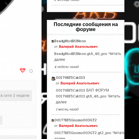
Последние сообщения на
форуме
ReadyModRUNeon
от
Валерий Анатольевич
ReadyModRUNeon.gt6_46_pro
Читать
далее
4 недели назад
0
00179RFSCat013
от
Валерий Анатольевич
00179RFSCat013 ВАП ФОРУМ
 в сети 2 недели
00179RFSCat013.gt6_46_pro
Читать
далее
1 месяц назад
00177RFSGnoms003GT2
от
Валерий Анатольевич
00177RFSGnoms003GT2.gt2_pro
Читать
далее