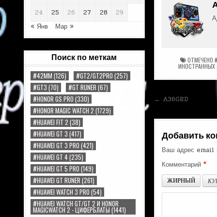
24
25
26
27
28
29
А
« Янв
Мар »
Поиск по меткам
ОТМЕЧЕНО
ИНОСТРАННЫХ
#42MM
(126)
#GT2/GT2PRO
(257)
#GT3
(70)
#GT RUNER
(67)
Навигац
#HONOR GS PRO
(330)
← A36GRD
#HONOR MAGIC WATCH 2
(1729)
по
#HUAWEI FIT 2
(38)
записям
#HUAWEI GT 3
(417)
Добавить к
#HUAWEI GT 3 PRO
(421)
Ваш адрес email 
#HUAWEI GT 4
(235)
Комментарий
*
#HUAWEI GT 5 PRO
(149)
#HUAWEI GT RUNER
(261)
ЖИРНЫЙ
КУ
#HUAWEI WATCH 3 PRO
(54)
#HUAWEI WATCH GT/GT 2 И HONOR
MAGICWATCH 2 - ЦИФЕРБЛАТЫ
(1441)