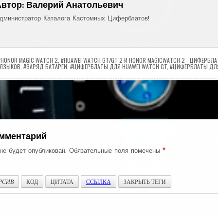
Автор:
Валерий Анатольевич
дминистратор Каталога Кастомных Циферблатов!
#HONOR MAGIC WATCH 2
,
#HUAWEI WATCH GT/GT 2 И HONOR MAGICWATCH 2 - ЦИФЕРБЛ
 ЯЗЫКОВ
,
#ЗАРЯД БАТАРЕИ
,
#ЦИФЕРБЛАТЫ ДЛЯ HUAWEI WATCH GT
,
#ЦИФЕРБЛАТЫ ДЛЯ
ия
омментарий
не будет опубликован.
Обязательные поля помечены
*
РСИВ
КОД
ЦИТАТА
ССЫЛКА
ЗАКРЫТЬ ТЕГИ