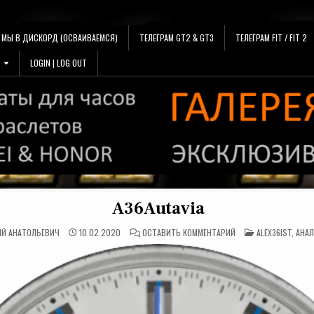
МЫ В ДИСКОРД (ОСВАИВАЕМСЯ)
ТЕЛЕГРАМ GT2 & GT3
ТЕЛЕГРАМ FIT / FIT 2
LOGIN | LOG OUT
A36Autavia
НА
ОПУБЛИКОВАНО
ИЙ АНАТОЛЬЕВИЧ
10.02.2020
ОСТАВИТЬ КОММЕНТАРИЙ
ALEX36IST
,
АНАЛ
A36AUTAVIA
В