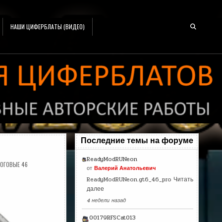
НАШИ ЦИФЕРБЛАТЫ (ВИДЕО)
Последние темы на форуме
ReadyModRUNeon
ОГОВЫЕ 46
от
Валерий Анатольевич
ReadyModRUNeon.gt6_46_pro
Читать
далее
4 недели назад
00179RFSCat013