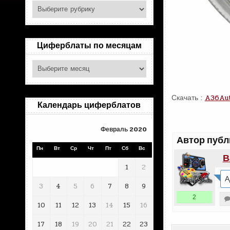
Поиск
по
рубрикам
Циферблаты по месяцам
Циферблаты
по
месяцам
Скачать :
A36Aut
Календарь циферблатов
Февраль 2020
Автор публ
Пн
Вт
Ср
Чт
Пт
Сб
Вс
В
1
2
А
3
4
5
6
7
8
9
2
10
11
12
13
14
15
16
17
18
19
20
21
22
23