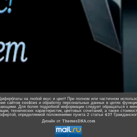
Циферблаты на любой вкус и цвет! При полном или частичном использо
ние сайтом cookies и обработку персональных данных в целях функцио
вающими. Для более подробной информации следует обращаться к мен
ии, технических характеристик, цветовых сочетаний, а также стоимос
 офертой, определяемой положениями пункта 2 статьи 437 Гражданског
Дизайн от ThemesDNA.com