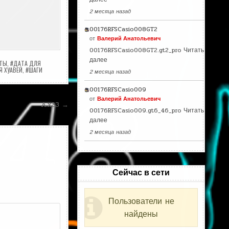
2 месяца назад
00176RFSCasio008GT2
от
Валерий Анатольевич
00176RFSCasio008GT2.gt2_pro
Читать
далее
АТЫ
,
#ДАТА ДЛЯ
 ХУАВЕЙ
,
#ШАГИ
2 месяца назад
00176RFSCasio009
от
Валерий Анатольевич
A.x23 →
00176RFSCasio009.gt6_46_pro
Читать
далее
2 месяца назад
Сейчас в сети
Пользователи не
найдены