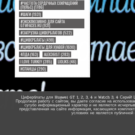
#ЧАСТОТА СЕРДЕЧНЫХ СОКРАЩЕНИЙ
(ПУЛЬС)
(1786)
#ШАГИ
(1931)
#ЭКСКЛЮЗИВНО ДЛЯ САЙТА
GTWFACES.RU
(931)
#ЗАГРУЗКА ЦИФЕРБЛАТОВ
(522)
#ЦИФЕРБЛАТЫ
(498)
#ЦИФЕРБЛАТЫ ДЛЯ ХУАВЕЙ
(1690)
4ПДА
(163)
ALEX36IST
(283)
I LOVE TURKEY
(285)
LIOLIKS
(46)
ИСПАНЦЫ
(290)
Циферблаты для Huawei GT 1, 2, 3, 4 и Watch 3, 4 Серий! 
Продолжая работу с сайтом, вы даете согласие на использова
сугубо информационный характер и не являются исчерпы
представленная на сайте информация, касающаяся комплектац
условиях не является публичной