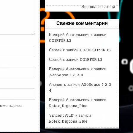
Все пользователи
Свежие комментарии
Валерий Анатольевич
к записи
001RFSFit3
Сергей
к записи
003RFSFit3RUS
Сергей
к записи
001RFSFit3
Валерий Анатольевич
к записи
A36Sense 1 2 3 4
Аноним
к записи
A36Sense 1 2 3
4
Валерий Анатольевич
к записи
омментариев.
Rolex_Daytona_Blue
VincentPluff
к записи
Rolex_Daytona_Blue