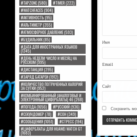
#TAPZONE
(580)
#TIMER
(222)
#WATCHFACES
(904)
#АКТИВНОСТЬ
(95)
#АЛЬТИМЕТР
(355)
#АТМОСФЕРНОЕ ДАВЛЕНИЕ
(593)
#БУДИЛЬНИК
(85)
Имя
#ДАТА ДЛЯ ИНОСТРАННЫХ ЯЗЫКОВ
(1345)
#ДЕНЬ НЕДЕЛИ ЧИСЛО И МЕСЯЦ НА
РУССКОМ
(995)
Email
#ДИСТАНЦИЯ
(295)
#ЗАРЯД БАТАРЕИ
(1912)
#КОЛИЧЕСТВО ПОТРАЧЕННЫХ КАЛОРИЙ
Сайт
ЗА СУТКИ
(952)
#КОМБИНИРОВАННЫЙ (АНАЛОГОВЫЕ И
ЭЛЕКТРОННЫЙ ЦИФЕРБЛАТЫ) 46
(268)
#ПОГОДА
(1656)
#РУССКИЙ
(936)
Сохранить мо
#СЕКУНДОМЕР
(78)
#СОН
(349)
#СООБЩЕНИЯ
(1051)
#СТРЕСС
(194)
#ЦИФЕРБЛАТЫ ДЛЯ HUAWEI WATCH GT
(1683)