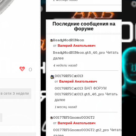
Последние сообщения на
форуме
ReadyModRUNeon
от
Валерий Анатольевич
ReadyModRUNeon.gt6_46_pro
Читать
далее
4 недели назад
0
00179RFSCat013
от
Валерий Анатольевич
00179RFSCat013 ВАП ФОРУМ
 в сети 3 недели
00179RFSCat013.gt6_46_pro
Читать
далее
1 месяц назад
00177RFSGnoms003GT2
от
Валерий Анатольевич
00177RFSGnoms003GT2.gt2_pro
Читать
далее