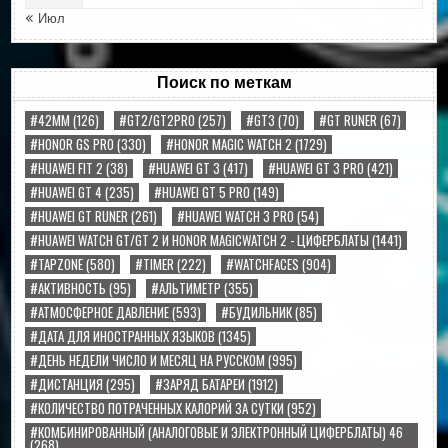
« Июл
Поиск по меткам
#42MM
(126)
#GT2/GT2PRO
(257)
#GT3
(70)
#GT RUNER
(67)
#HONOR GS PRO
(330)
#HONOR MAGIC WATCH 2
(1729)
#HUAWEI FIT 2
(38)
#HUAWEI GT 3
(417)
#HUAWEI GT 3 PRO
(421)
#HUAWEI GT 4
(235)
#HUAWEI GT 5 PRO
(149)
#HUAWEI GT RUNER
(261)
#HUAWEI WATCH 3 PRO
(54)
#HUAWEI WATCH GT/GT 2 И HONOR MAGICWATCH 2 - ЦИФЕРБЛАТЫ
(1441)
#TAPZONE
(580)
#TIMER
(222)
#WATCHFACES
(904)
#АКТИВНОСТЬ
(95)
#АЛЬТИМЕТР
(355)
#АТМОСФЕРНОЕ ДАВЛЕНИЕ
(593)
#БУДИЛЬНИК
(85)
#ДАТА ДЛЯ ИНОСТРАННЫХ ЯЗЫКОВ
(1345)
#ДЕНЬ НЕДЕЛИ ЧИСЛО И МЕСЯЦ НА РУССКОМ
(995)
#ДИСТАНЦИЯ
(295)
#ЗАРЯД БАТАРЕИ
(1912)
#КОЛИЧЕСТВО ПОТРАЧЕННЫХ КАЛОРИЙ ЗА СУТКИ
(952)
#КОМБИНИРОВАННЫЙ (АНАЛОГОВЫЕ И ЭЛЕКТРОННЫЙ ЦИФЕРБЛАТЫ) 46
(268)