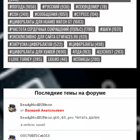
#ПОГОДА
(1656)
#РУССКИЙ
(936)
#СЕКУНДОМЕР
(78)
#СОН
(349)
#СООБЩЕНИЯ
(1051)
#СТРЕСС
(194)
#ЦИФЕРБЛАТЫ ДЛЯ HUAWEI WATCH GT
(1683)
#ЧАСТОТА СЕРДЕЧНЫХ СОКРАЩЕНИЙ (ПУЛЬС)
(1786)
#ШАГИ
(1931)
#ЭКСКЛЮЗИВНО ДЛЯ САЙТА GTWFACES.RU
(931)
#ЗАГРУЗКА ЦИФЕРБЛАТОВ
(522)
#ЦИФЕРБЛАТЫ
(498)
#ЦИФЕРБЛАТЫ ДЛЯ ХУАВЕЙ
(1690)
4ПДА
(163)
ALEX36IST
(283)
I LOVE TURKEY
(285)
LIOLIKS
(46)
ИСПАНЦЫ
(290)
Последние темы на форуме
ReadyModRUNeon
от
Валерий Анатольевич
ReadyModRUNeon.gt6_46_pro
Читать далее
4 недели назад
00179RFSCat013