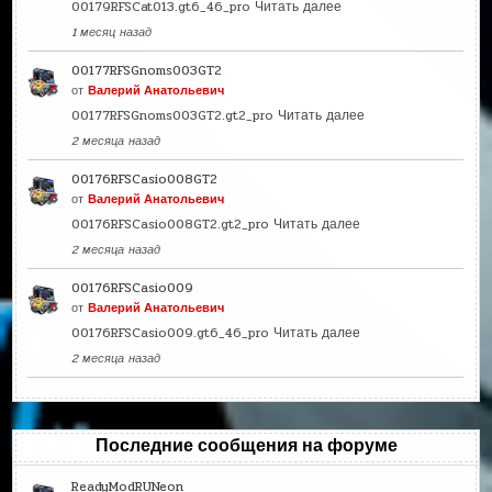
00179RFSCat013.gt6_46_pro
Читать далее
1 месяц назад
00177RFSGnoms003GT2
от
Валерий Анатольевич
00177RFSGnoms003GT2.gt2_pro
Читать далее
2 месяца назад
00176RFSCasio008GT2
от
Валерий Анатольевич
00176RFSCasio008GT2.gt2_pro
Читать далее
2 месяца назад
00176RFSCasio009
от
Валерий Анатольевич
00176RFSCasio009.gt6_46_pro
Читать далее
2 месяца назад
Последние сообщения на форуме
ReadyModRUNeon