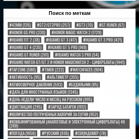
Поиск по меткам
#42MM
(126)
#GT2/GT2PRO
(257)
#GT3
(70)
#GT RUNER
(67)
#HONOR GS PRO
(330)
#HONOR MAGIC WATCH 2
(1729)
#HUAWEI FIT 2
(38)
#HUAWEI GT 3
(417)
#HUAWEI GT 3 PRO
(421)
#HUAWEI GT 4
(235)
#HUAWEI GT 5 PRO
(149)
#HUAWEI GT RUNER
(261)
#HUAWEI WATCH 3 PRO
(54)
#HUAWEI WATCH GT/GT 2 И HONOR MAGICWATCH 2 - ЦИФЕРБЛАТЫ
(1441)
#TAPZONE
(580)
#TIMER
(222)
#WATCHFACES
(904)
#АКТИВНОСТЬ
(95)
#АЛЬТИМЕТР
(355)
#АТМОСФЕРНОЕ ДАВЛЕНИЕ
(593)
#БУДИЛЬНИК
(85)
#ДАТА ДЛЯ ИНОСТРАННЫХ ЯЗЫКОВ
(1345)
#ДЕНЬ НЕДЕЛИ ЧИСЛО И МЕСЯЦ НА РУССКОМ
(995)
#ДИСТАНЦИЯ
(295)
#ЗАРЯД БАТАРЕИ
(1912)
#КОЛИЧЕСТВО ПОТРАЧЕННЫХ КАЛОРИЙ ЗА СУТКИ
(952)
#КОМБИНИРОВАННЫЙ (АНАЛОГОВЫЕ И ЭЛЕКТРОННЫЙ ЦИФЕРБЛАТЫ) 46
(268)
#ПОГОДА
(1656)
#РУССКИЙ
(936)
#СЕКУНДОМЕР
(78)