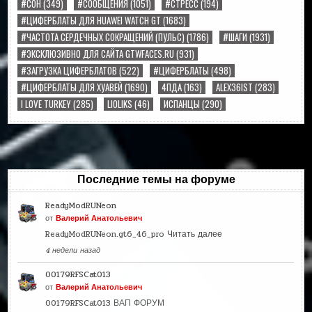
#СОН
(349)
#СООБЩЕНИЯ
(1051)
#СТРЕСС
(194)
#ЦИФЕРБЛАТЫ ДЛЯ HUAWEI WATCH GT
(1683)
#ЧАСТОТА СЕРДЕЧНЫХ СОКРАЩЕНИЙ (ПУЛЬС)
(1786)
#ШАГИ
(1931)
#ЭКСКЛЮЗИВНО ДЛЯ САЙТА GTWFACES.RU
(931)
#ЗАГРУЗКА ЦИФЕРБЛАТОВ
(522)
#ЦИФЕРБЛАТЫ
(498)
#ЦИФЕРБЛАТЫ ДЛЯ ХУАВЕЙ
(1690)
4ПДА
(163)
ALEX36IST
(283)
I LOVE TURKEY
(285)
LIOLIKS
(46)
ИСПАНЦЫ
(290)
Последние темы на форуме
ReadyModRUNeon
от
Валерий Анатольевич
ReadyModRUNeon.gt6_46_pro
Читать далее
4 недели назад
00179RFSCat013
от
Валерий Анатольевич
00179RFSCat013 ВАП ФОРУМ