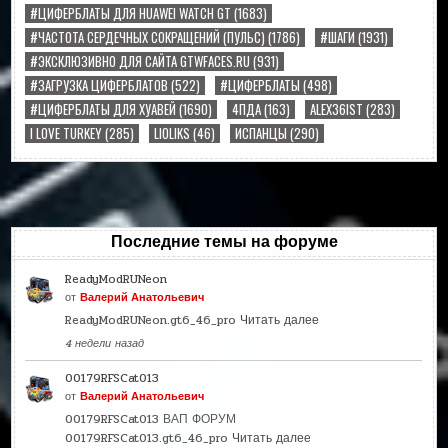
#ЦИФЕРБЛАТЫ ДЛЯ HUAWEI WATCH GT
(1683)
#ЧАСТОТА СЕРДЕЧНЫХ СОКРАЩЕНИЙ (ПУЛЬС)
(1786)
#ШАГИ
(1931)
#ЭКСКЛЮЗИВНО ДЛЯ САЙТА GTWFACES.RU
(931)
#ЗАГРУЗКА ЦИФЕРБЛАТОВ
(522)
#ЦИФЕРБЛАТЫ
(498)
#ЦИФЕРБЛАТЫ ДЛЯ ХУАВЕЙ
(1690)
4ПДА
(163)
ALEX36IST
(283)
I LOVE TURKEY
(285)
LIOLIKS
(46)
ИСПАНЦЫ
(290)
Последние темы на форуме
ReadyModRUNeon
от
Валерий Анатольевич
ReadyModRUNeon.gt6_46_pro
Читать далее
4 недели назад
00179RFSCat013
от
Валерий Анатольевич
00179RFSCat013 ВАП ФОРУМ
00179RFSCat013.gt6_46_pro
Читать далее