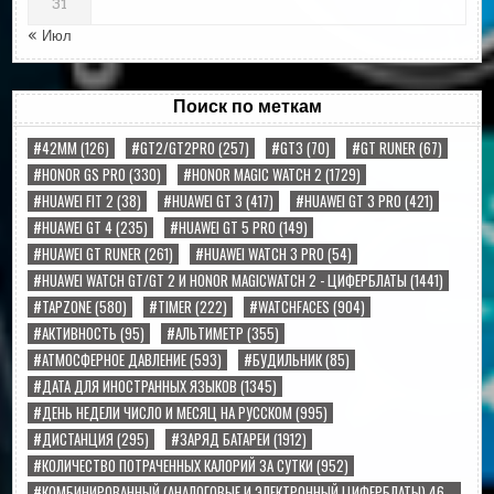
31
« Июл
Поиск по меткам
#42MM
(126)
#GT2/GT2PRO
(257)
#GT3
(70)
#GT RUNER
(67)
#HONOR GS PRO
(330)
#HONOR MAGIC WATCH 2
(1729)
#HUAWEI FIT 2
(38)
#HUAWEI GT 3
(417)
#HUAWEI GT 3 PRO
(421)
#HUAWEI GT 4
(235)
#HUAWEI GT 5 PRO
(149)
#HUAWEI GT RUNER
(261)
#HUAWEI WATCH 3 PRO
(54)
#HUAWEI WATCH GT/GT 2 И HONOR MAGICWATCH 2 - ЦИФЕРБЛАТЫ
(1441)
#TAPZONE
(580)
#TIMER
(222)
#WATCHFACES
(904)
#АКТИВНОСТЬ
(95)
#АЛЬТИМЕТР
(355)
#АТМОСФЕРНОЕ ДАВЛЕНИЕ
(593)
#БУДИЛЬНИК
(85)
#ДАТА ДЛЯ ИНОСТРАННЫХ ЯЗЫКОВ
(1345)
#ДЕНЬ НЕДЕЛИ ЧИСЛО И МЕСЯЦ НА РУССКОМ
(995)
#ДИСТАНЦИЯ
(295)
#ЗАРЯД БАТАРЕИ
(1912)
#КОЛИЧЕСТВО ПОТРАЧЕННЫХ КАЛОРИЙ ЗА СУТКИ
(952)
#КОМБИНИРОВАННЫЙ (АНАЛОГОВЫЕ И ЭЛЕКТРОННЫЙ ЦИФЕРБЛАТЫ) 46