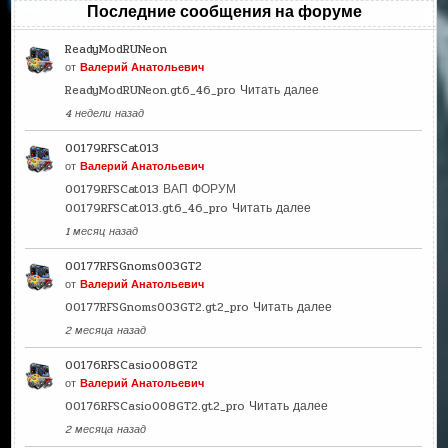
Последние сообщения на форуме
ReadyModRUNeon
от
Валерий Анатольевич
ReadyModRUNeon.gt6_46_pro
Читать далее
4 недели назад
00179RFSCat013
от
Валерий Анатольевич
00179RFSCat013 ВАП ФОРУМ
00179RFSCat013.gt6_46_pro
Читать далее
1 месяц назад
00177RFSGnoms003GT2
от
Валерий Анатольевич
00177RFSGnoms003GT2.gt2_pro
Читать далее
2 месяца назад
00176RFSCasio008GT2
от
Валерий Анатольевич
00176RFSCasio008GT2.gt2_pro
Читать далее
2 месяца назад