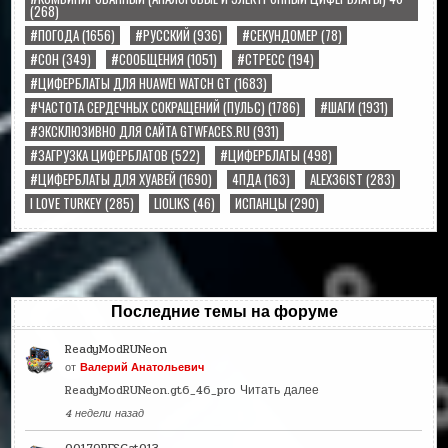
(268)
#ПОГОДА
(1656)
#РУССКИЙ
(936)
#СЕКУНДОМЕР
(78)
#СОН
(349)
#СООБЩЕНИЯ
(1051)
#СТРЕСС
(194)
#ЦИФЕРБЛАТЫ ДЛЯ HUAWEI WATCH GT
(1683)
#ЧАСТОТА СЕРДЕЧНЫХ СОКРАЩЕНИЙ (ПУЛЬС)
(1786)
#ШАГИ
(1931)
#ЭКСКЛЮЗИВНО ДЛЯ САЙТА GTWFACES.RU
(931)
#ЗАГРУЗКА ЦИФЕРБЛАТОВ
(522)
#ЦИФЕРБЛАТЫ
(498)
#ЦИФЕРБЛАТЫ ДЛЯ ХУАВЕЙ
(1690)
4ПДА
(163)
ALEX36IST
(283)
I LOVE TURKEY
(285)
LIOLIKS
(46)
ИСПАНЦЫ
(290)
Последние темы на форуме
ReadyModRUNeon
от
Валерий Анатольевич
ReadyModRUNeon.gt6_46_pro
Читать далее
4 недели назад