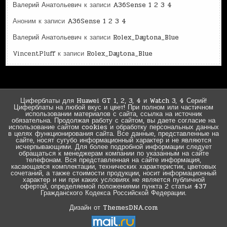
Валерий Анатольевич
к записи
A36Sense 1 2 3 4
Аноним
к записи
A36Sense 1 2 3 4
Валерий Анатольевич
к записи
Rolex_Daytona_Blue
VincentPluff
к записи
Rolex_Daytona_Blue
Циферблаты для Huawei GT 1, 2, 3, 4 и Watch 3, 4 Серий!
Циферблаты на любой вкус и цвет! При полном или частичном
использовании материалов с сайта, ссылка на источник
обязательна. Продолжая работу с сайтом, вы даете согласие на
использование сайтом cookies и обработку персональных данных
в целях функционирования сайта. Все данные, представленные на
сайте, носят сугубо информационный характер и не являются
исчерпывающими. Для более подробной информации следует
обращаться к менеджерам компании по указанным на сайте
телефонам. Вся представленная на сайте информация,
касающаяся комплектации, технических характеристик, цветовых
сочетаний, а также стоимости продукции, носит информационный
характер и ни при каких условиях не является публичной
офертой, определяемой положениями пункта 2 статьи 437
Гражданского Кодекса Российской Федерации.
Дизайн от ThemesDNA.com