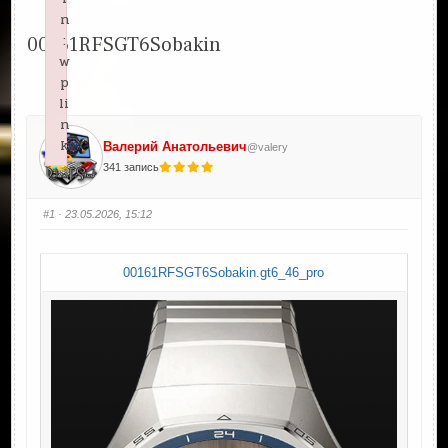
n
:
00161RFSGT6Sobakin
w
p
li
n
k
Валерий Анатольевич
@valery
Failed to initialize plugin: wplink
341 запись
#1
· 23.05.2026, 15:12
00161RFSGT6Sobakin.gt6_46_pro