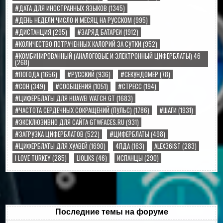
#ДАТА ДЛЯ ИНОСТРАННЫХ ЯЗЫКОВ
(1345)
#ДЕНЬ НЕДЕЛИ ЧИСЛО И МЕСЯЦ НА РУССКОМ
(995)
#ДИСТАНЦИЯ
(295)
#ЗАРЯД БАТАРЕИ
(1912)
#КОЛИЧЕСТВО ПОТРАЧЕННЫХ КАЛОРИЙ ЗА СУТКИ
(952)
#КОМБИНИРОВАННЫЙ (АНАЛОГОВЫЕ И ЭЛЕКТРОННЫЙ ЦИФЕРБЛАТЫ) 46
(268)
#ПОГОДА
(1656)
#РУССКИЙ
(936)
#СЕКУНДОМЕР
(78)
#СОН
(349)
#СООБЩЕНИЯ
(1051)
#СТРЕСС
(194)
#ЦИФЕРБЛАТЫ ДЛЯ HUAWEI WATCH GT
(1683)
#ЧАСТОТА СЕРДЕЧНЫХ СОКРАЩЕНИЙ (ПУЛЬС)
(1786)
#ШАГИ
(1931)
#ЭКСКЛЮЗИВНО ДЛЯ САЙТА GTWFACES.RU
(931)
#ЗАГРУЗКА ЦИФЕРБЛАТОВ
(522)
#ЦИФЕРБЛАТЫ
(498)
#ЦИФЕРБЛАТЫ ДЛЯ ХУАВЕЙ
(1690)
4ПДА
(163)
ALEX36IST
(283)
I LOVE TURKEY
(285)
LIOLIKS
(46)
ИСПАНЦЫ
(290)
Последние темы на форуме