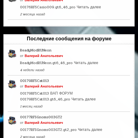
от
Валерий Анатольевич
00176RFSCasio009.gt6_46_pro
Читать далее
2 месяца назад
Последние сообщения на форуме
ReadyModRUNeon
от
Валерий Анатольевич
ReadyModRUNeon.gt6_46_pro
Читать далее
4 недели назад
00179RFSCat013
от
Валерий Анатольевич
00179RFSCat013 ВАП ФОРУМ
00179RFSCat013.gt6_46_pro
Читать далее
1 месяц назад
00177RFSGnoms003GT2
от
Валерий Анатольевич
00177RFSGnoms003GT2.gt2_pro
Читать далее
2 месяца назад