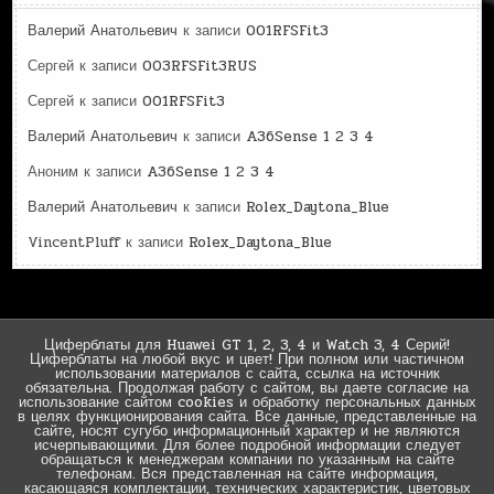
Валерий Анатольевич
к записи
001RFSFit3
Сергей
к записи
003RFSFit3RUS
Сергей
к записи
001RFSFit3
Валерий Анатольевич
к записи
A36Sense 1 2 3 4
Аноним
к записи
A36Sense 1 2 3 4
Валерий Анатольевич
к записи
Rolex_Daytona_Blue
VincentPluff
к записи
Rolex_Daytona_Blue
Циферблаты для Huawei GT 1, 2, 3, 4 и Watch 3, 4 Серий!
Циферблаты на любой вкус и цвет! При полном или частичном
использовании материалов с сайта, ссылка на источник
обязательна. Продолжая работу с сайтом, вы даете согласие на
использование сайтом cookies и обработку персональных данных
в целях функционирования сайта. Все данные, представленные на
сайте, носят сугубо информационный характер и не являются
исчерпывающими. Для более подробной информации следует
обращаться к менеджерам компании по указанным на сайте
телефонам. Вся представленная на сайте информация,
касающаяся комплектации, технических характеристик, цветовых