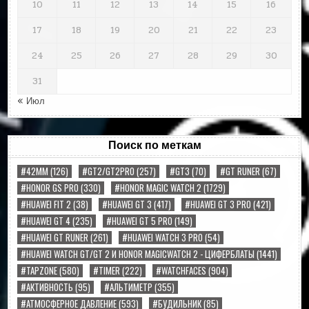
10
11
12
13
14
15
16
17
18
19
20
21
22
23
24
25
26
27
28
29
30
31
« Июл
Поиск по меткам
#42MM
(126)
#GT2/GT2PRO
(257)
#GT3
(70)
#GT RUNER
(67)
#HONOR GS PRO
(330)
#HONOR MAGIC WATCH 2
(1729)
#HUAWEI FIT 2
(38)
#HUAWEI GT 3
(417)
#HUAWEI GT 3 PRO
(421)
#HUAWEI GT 4
(235)
#HUAWEI GT 5 PRO
(149)
#HUAWEI GT RUNER
(261)
#HUAWEI WATCH 3 PRO
(54)
#HUAWEI WATCH GT/GT 2 И HONOR MAGICWATCH 2 - ЦИФЕРБЛАТЫ
(1441)
#TAPZONE
(580)
#TIMER
(222)
#WATCHFACES
(904)
#АКТИВНОСТЬ
(95)
#АЛЬТИМЕТР
(355)
#АТМОСФЕРНОЕ ДАВЛЕНИЕ
(593)
#БУДИЛЬНИК
(85)