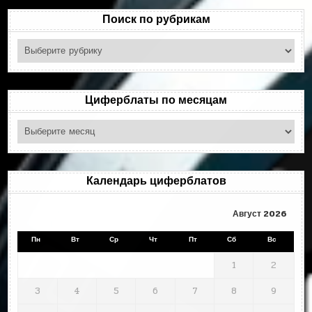
Поиск по рубрикам
Поиск
по
рубрикам
Циферблаты по месяцам
Циферблаты
по
месяцам
Календарь циферблатов
Август 2026
Пн
Вт
Ср
Чт
Пт
Сб
Вс
1
2
3
4
5
6
7
8
9