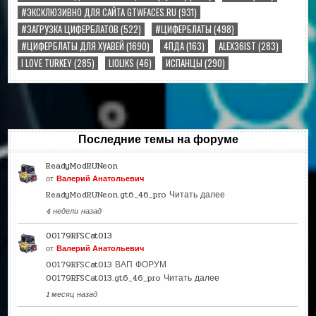
#ЭКСКЛЮЗИВНО ДЛЯ САЙТА GTWFACES.RU
(931)
#ЗАГРУЗКА ЦИФЕРБЛАТОВ
(522)
#ЦИФЕРБЛАТЫ
(498)
#ЦИФЕРБЛАТЫ ДЛЯ ХУАВЕЙ
(1690)
4ПДА
(163)
ALEX36IST
(283)
I LOVE TURKEY
(285)
LIOLIKS
(46)
ИСПАНЦЫ
(290)
Последние темы на форуме
ReadyModRUNeon
от
Валерий Анатольевич
ReadyModRUNeon.gt6_46_pro
Читать далее
4 недели назад
00179RFSCat013
от
Валерий Анатольевич
00179RFSCat013 ВАП ФОРУМ
00179RFSCat013.gt6_46_pro
Читать далее
1 месяц назад