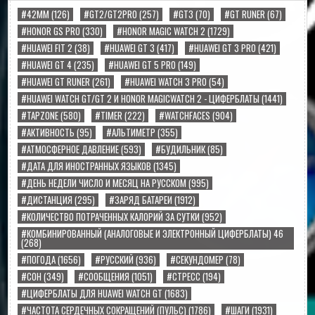
#42MM
(126)
#GT2/GT2PRO
(257)
#GT3
(70)
#GT RUNER
(67)
#HONOR GS PRO
(330)
#HONOR MAGIC WATCH 2
(1729)
#HUAWEI FIT 2
(38)
#HUAWEI GT 3
(417)
#HUAWEI GT 3 PRO
(421)
#HUAWEI GT 4
(235)
#HUAWEI GT 5 PRO
(149)
#HUAWEI GT RUNER
(261)
#HUAWEI WATCH 3 PRO
(54)
#HUAWEI WATCH GT/GT 2 И HONOR MAGICWATCH 2 - ЦИФЕРБЛАТЫ
(1441)
#TAPZONE
(580)
#TIMER
(222)
#WATCHFACES
(904)
#АКТИВНОСТЬ
(95)
#АЛЬТИМЕТР
(355)
#АТМОСФЕРНОЕ ДАВЛЕНИЕ
(593)
#БУДИЛЬНИК
(85)
#ДАТА ДЛЯ ИНОСТРАННЫХ ЯЗЫКОВ
(1345)
#ДЕНЬ НЕДЕЛИ ЧИСЛО И МЕСЯЦ НА РУССКОМ
(995)
#ДИСТАНЦИЯ
(295)
#ЗАРЯД БАТАРЕИ
(1912)
#КОЛИЧЕСТВО ПОТРАЧЕННЫХ КАЛОРИЙ ЗА СУТКИ
(952)
#КОМБИНИРОВАННЫЙ (АНАЛОГОВЫЕ И ЭЛЕКТРОННЫЙ ЦИФЕРБЛАТЫ) 46
(268)
#ПОГОДА
(1656)
#РУССКИЙ
(936)
#СЕКУНДОМЕР
(78)
#СОН
(349)
#СООБЩЕНИЯ
(1051)
#СТРЕСС
(194)
#ЦИФЕРБЛАТЫ ДЛЯ HUAWEI WATCH GT
(1683)
#ЧАСТОТА СЕРДЕЧНЫХ СОКРАЩЕНИЙ (ПУЛЬС)
(1786)
#ШАГИ
(1931)