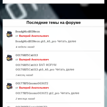
Последние темы на форуме
ReadyModRUNeon
от
Валерий Анатольевич
ReadyModRUNeon.gt6_46_pro
Читать далее
4 недели назад
00179RFSCat013
от
Валерий Анатольевич
00179RFSCat013 ВАП ФОРУМ
00179RFSCat013.gt6_46_pro
Читать далее
1 месяц назад
00177RFSGnoms003GT2
от
Валерий Анатольевич
00177RFSGnoms003GT2.gt2_pro
Читать далее
2 месяца назад