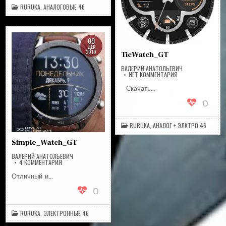
RURUKA
,
АНАЛОГОВЫЕ 46
09
ДЕК
2019
TicWatch_GT
ВАЛЕРИЙ АНАТОЛЬЕВИЧ
НА
НЕТ КОММЕНТАРИЯ
TICWATCH_GT
Скачать…
0
RURUKA
,
АНАЛОГ + ЭЛКТРО 46
Simple_Watch_GT
ВАЛЕРИЙ АНАТОЛЬЕВИЧ
К
4 КОММЕНТАРИЯ
ЗАПИСИ
SIMPLE_WATCH_GT
Отличный и…
0
RURUKA
,
ЭЛЕКТРОННЫЕ 46