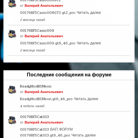
00176RFSCasio008GT2
от
Валерий Анатольевич
00176RFSCasio008GT2.gt2_pro
Читать далее
2 месяца назад
00176RFSCasio009
от
Валерий Анатольевич
00176RFSCasio009.gt6_46_pro
Читать далее
2 месяца назад
Последние сообщения на форуме
ReadyModRUNeon
от
Валерий Анатольевич
ReadyModRUNeon.gt6_46_pro
Читать далее
4 недели назад
00179RFSCat013
от
Валерий Анатольевич
00179RFSCat013 ВАП ФОРУМ
00179RFSCat013.gt6_46_pro
Читать далее