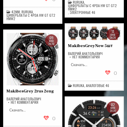
RURUKA
,
ЦИФЕРБЛАТЫ С 4PDA HW GT GT2
HMW2
42ММ
,
RURUKA
,
,
ЭЛЕКТРОННЫЕ 46
ЦИФЕРБЛАТЫ С 4PDA HW GT GT2
HMW2
11
ЯНВ
09
2020
ЯНВ
2020
MakibesGreyNew 5шт
ВАЛЕРИЙ АНАТОЛЬЕВИЧ
НА
НЕТ КОММЕНТАРИЯ
MAKIBESGREYNEW
5ШТ
Скачать…
0
RURUKA
,
АНАЛОГОВЫЕ 46
MakibesGrey 2rus 2eng
ВАЛЕРИЙ АНАТОЛЬЕВИЧ
НА
НЕТ КОММЕНТАРИЯ
02
MAKIBESGREY
ЯНВ
2RUS
Скачать…
2020
2ENG
0