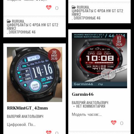
0
RURUKA
,
ЦИФЕРБЛАТЫ С 4PDA HW GT GT2
HMW2
,
ЭЛЕКТРОННЫЕ 46
RURUKA
,
ЦИФЕРБЛАТЫ С 4PDA HW GT GT2
HMW2
,
ЭЛЕКТРОННЫЕ 46
03
СЕН
2020
20
ИЮЛ
2020
Garmin46
ВАЛЕРИЙ АНАТОЛЬЕВИЧ
НА
НЕТ КОММЕНТАРИЯ
RRKMintGT_42mm
GARMIN46
Модель часов:…
ВАЛЕРИЙ АНАТОЛЬЕВИЧ
0
Цифровой. По…
0