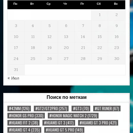
Пн
Вт
Ср
Чт
Пт
Сб
Вс
1
2
3
4
5
6
7
8
9
10
11
12
13
14
15
16
17
18
19
20
21
22
23
24
25
26
27
28
29
30
31
« Июл
Поиск по меткам
#42MM
(126)
#GT2/GT2PRO
(257)
#GT3
(70)
#GT RUNER
(67)
#HONOR GS PRO
(330)
#HONOR MAGIC WATCH 2
(1729)
#HUAWEI FIT 2
(38)
#HUAWEI GT 3
(417)
#HUAWEI GT 3 PRO
(421)
#HUAWEI GT 4
(235)
#HUAWEI GT 5 PRO
(149)