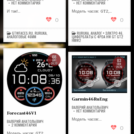
НА
НА
НЕТ КОММЕНТАРИЯ
НЕТ КОММЕНТАРИЯ
SGENRU
R46V1G
И так!…
Модель часов: GT2,…
0
0
GTWFACES.RU
,
RURUKA
,
RURUKA
,
АНАЛОГ + ЭЛКТРО 46
,
АНАЛОГОВЫЕ 46ММ
ЦИФЕРБЛАТЫ С 4PDA HW GT GT2
HMW2
08
03
ОКТ
2020
СЕН
2020
Garmin46RuEng
ВАЛЕРИЙ АНАТОЛЬЕВИЧ
НА
НЕТ КОММЕНТАРИЯ
Forecast46V1
GARMIN46RUENG
Модель часов:…
ВАЛЕРИЙ АНАТОЛЬЕВИЧ
К
2 КОММЕНТАРИЯ
0
ЗАПИСИ
FORECAST46V1
Модель часов: GT2,…