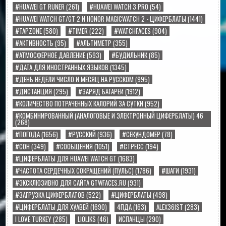
#HUAWEI GT RUNER
(261)
#HUAWEI WATCH 3 PRO
(54)
#HUAWEI WATCH GT/GT 2 И HONOR MAGICWATCH 2 - ЦИФЕРБЛАТЫ
(1441)
#TAPZONE
(580)
#TIMER
(222)
#WATCHFACES
(904)
#АКТИВНОСТЬ
(95)
#АЛЬТИМЕТР
(355)
#АТМОСФЕРНОЕ ДАВЛЕНИЕ
(593)
#БУДИЛЬНИК
(85)
#ДАТА ДЛЯ ИНОСТРАННЫХ ЯЗЫКОВ
(1345)
#ДЕНЬ НЕДЕЛИ ЧИСЛО И МЕСЯЦ НА РУССКОМ
(995)
#ДИСТАНЦИЯ
(295)
#ЗАРЯД БАТАРЕИ
(1912)
#КОЛИЧЕСТВО ПОТРАЧЕННЫХ КАЛОРИЙ ЗА СУТКИ
(952)
#КОМБИНИРОВАННЫЙ (АНАЛОГОВЫЕ И ЭЛЕКТРОННЫЙ ЦИФЕРБЛАТЫ) 46
(268)
#ПОГОДА
(1656)
#РУССКИЙ
(936)
#СЕКУНДОМЕР
(78)
#СОН
(349)
#СООБЩЕНИЯ
(1051)
#СТРЕСС
(194)
#ЦИФЕРБЛАТЫ ДЛЯ HUAWEI WATCH GT
(1683)
#ЧАСТОТА СЕРДЕЧНЫХ СОКРАЩЕНИЙ (ПУЛЬС)
(1786)
#ШАГИ
(1931)
#ЭКСКЛЮЗИВНО ДЛЯ САЙТА GTWFACES.RU
(931)
#ЗАГРУЗКА ЦИФЕРБЛАТОВ
(522)
#ЦИФЕРБЛАТЫ
(498)
#ЦИФЕРБЛАТЫ ДЛЯ ХУАВЕЙ
(1690)
4ПДА
(163)
ALEX36IST
(283)
I LOVE TURKEY
(285)
LIOLIKS
(46)
ИСПАНЦЫ
(290)