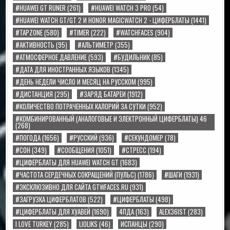
#HUAWEI GT RUNER
(261)
#HUAWEI WATCH 3 PRO
(54)
#HUAWEI WATCH GT/GT 2 И HONOR MAGICWATCH 2 - ЦИФЕРБЛАТЫ
(1441)
#TAPZONE
(580)
#TIMER
(222)
#WATCHFACES
(904)
#АКТИВНОСТЬ
(95)
#АЛЬТИМЕТР
(355)
#АТМОСФЕРНОЕ ДАВЛЕНИЕ
(593)
#БУДИЛЬНИК
(85)
#ДАТА ДЛЯ ИНОСТРАННЫХ ЯЗЫКОВ
(1345)
#ДЕНЬ НЕДЕЛИ ЧИСЛО И МЕСЯЦ НА РУССКОМ
(995)
#ДИСТАНЦИЯ
(295)
#ЗАРЯД БАТАРЕИ
(1912)
#КОЛИЧЕСТВО ПОТРАЧЕННЫХ КАЛОРИЙ ЗА СУТКИ
(952)
#КОМБИНИРОВАННЫЙ (АНАЛОГОВЫЕ И ЭЛЕКТРОННЫЙ ЦИФЕРБЛАТЫ) 46
(268)
#ПОГОДА
(1656)
#РУССКИЙ
(936)
#СЕКУНДОМЕР
(78)
#СОН
(349)
#СООБЩЕНИЯ
(1051)
#СТРЕСС
(194)
#ЦИФЕРБЛАТЫ ДЛЯ HUAWEI WATCH GT
(1683)
#ЧАСТОТА СЕРДЕЧНЫХ СОКРАЩЕНИЙ (ПУЛЬС)
(1786)
#ШАГИ
(1931)
#ЭКСКЛЮЗИВНО ДЛЯ САЙТА GTWFACES.RU
(931)
#ЗАГРУЗКА ЦИФЕРБЛАТОВ
(522)
#ЦИФЕРБЛАТЫ
(498)
#ЦИФЕРБЛАТЫ ДЛЯ ХУАВЕЙ
(1690)
4ПДА
(163)
ALEX36IST
(283)
I LOVE TURKEY
(285)
LIOLIKS
(46)
ИСПАНЦЫ
(290)