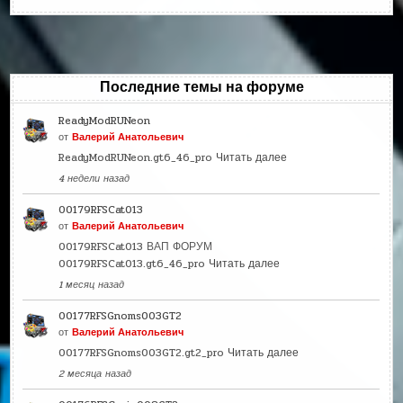
Последние темы на форуме
ReadyModRUNeon
от
Валерий Анатольевич
ReadyModRUNeon.gt6_46_pro
Читать далее
4 недели назад
00179RFSCat013
от
Валерий Анатольевич
00179RFSCat013 ВАП ФОРУМ
00179RFSCat013.gt6_46_pro
Читать далее
1 месяц назад
00177RFSGnoms003GT2
от
Валерий Анатольевич
00177RFSGnoms003GT2.gt2_pro
Читать далее
2 месяца назад