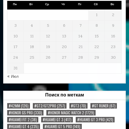
Пн
Вт
Ср
Чт
Пт
Сб
Вс
1
2
3
4
5
6
7
8
9
10
11
12
13
14
15
16
17
18
19
20
21
22
23
24
25
26
27
28
29
30
31
« Июл
Поиск по меткам
#42MM
(126)
#GT2/GT2PRO
(257)
#GT3
(70)
#GT RUNER
(67)
#HONOR GS PRO
(330)
#HONOR MAGIC WATCH 2
(1729)
#HUAWEI FIT 2
(38)
#HUAWEI GT 3
(417)
#HUAWEI GT 3 PRO
(421)
#HUAWEI GT 4
(235)
#HUAWEI GT 5 PRO
(149)