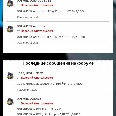
00176RFSCasio008GT2
от
Валерий Анатольевич
00176RFSCasio008GT2.gt2_pro
Читать далее
2 месяца назад
00176RFSCasio009
от
Валерий Анатольевич
00176RFSCasio009.gt6_46_pro
Читать далее
2 месяца назад
Последние сообщения на форуме
ReadyModRUNeon
от
Валерий Анатольевич
ReadyModRUNeon.gt6_46_pro
Читать далее
4 недели назад
00179RFSCat013
от
Валерий Анатольевич
00179RFSCat013 ВАП ФОРУМ
00179RFSCat013.gt6_46_pro
Читать далее