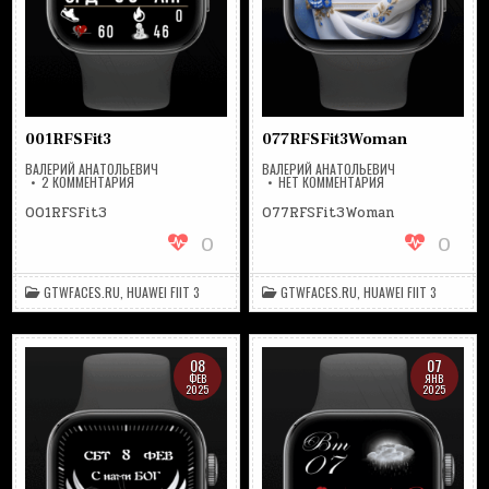
001RFSFit3
077RFSFit3Woman
ВАЛЕРИЙ АНАТОЛЬЕВИЧ
ВАЛЕРИЙ АНАТОЛЬЕВИЧ
К
НА
2 КОММЕНТАРИЯ
НЕТ КОММЕНТАРИЯ
ЗАПИСИ
077RFSFIT3WOMAN
001RFSFIT3
001RFSFit3
077RFSFit3Woman
0
0
GTWFACES.RU
,
HUAWEI FIIT 3
GTWFACES.RU
,
HUAWEI FIIT 3
08
07
ФЕВ
ЯНВ
2025
2025