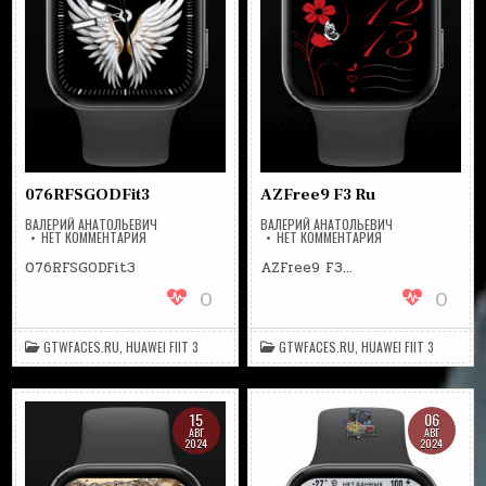
076RFSGODFit3
AZFree9 F3 Ru
ВАЛЕРИЙ АНАТОЛЬЕВИЧ
ВАЛЕРИЙ АНАТОЛЬЕВИЧ
НА
НА
НЕТ КОММЕНТАРИЯ
НЕТ КОММЕНТАРИЯ
076RFSGODFIT3
AZFREE9
F3
076RFSGODFit3
AZFree9 F3…
RU
0
0
GTWFACES.RU
,
HUAWEI FIIT 3
GTWFACES.RU
,
HUAWEI FIIT 3
15
06
АВГ
АВГ
2024
2024