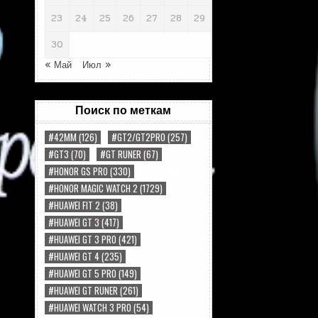
23
24
25
26
27
28
29
30
« Май
Июл »
Поиск по меткам
#42MM
(126)
#GT2/GT2PRO
(257)
#GT3
(70)
#GT RUNER
(67)
#HONOR GS PRO
(330)
#HONOR MAGIC WATCH 2
(1729)
#HUAWEI FIT 2
(38)
#HUAWEI GT 3
(417)
#HUAWEI GT 3 PRO
(421)
#HUAWEI GT 4
(235)
#HUAWEI GT 5 PRO
(149)
#HUAWEI GT RUNER
(261)
#HUAWEI WATCH 3 PRO
(54)