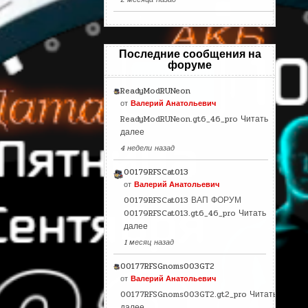
Последние сообщения на
форуме
ReadyModRUNeon
от
Валерий Анатольевич
ReadyModRUNeon.gt6_46_pro
Читать
далее
4 недели назад
00179RFSCat013
от
Валерий Анатольевич
00179RFSCat013 ВАП ФОРУМ
00179RFSCat013.gt6_46_pro
Читать
далее
1 месяц назад
00177RFSGnoms003GT2
от
Валерий Анатольевич
00177RFSGnoms003GT2.gt2_pro
Читать
далее