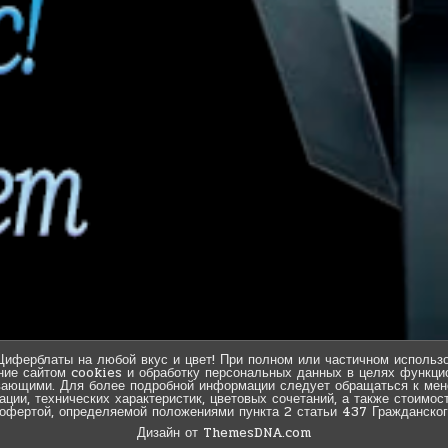
Циферблаты на любой вкус и цвет! При полном или частичном использо
ние сайтом cookies и обработку персональных данных в целях функцио
вающими. Для более подробной информации следует обращаться к мен
ии, технических характеристик, цветовых сочетаний, а также стоимос
 офертой, определяемой положениями пункта 2 статьи 437 Гражданског
Дизайн от ThemesDNA.com