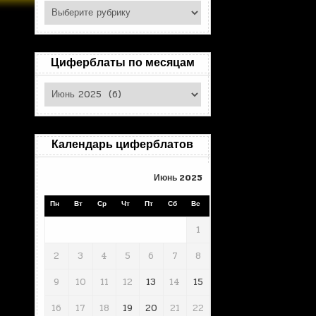
Поиск
по
рубрикам
Циферблаты по месяцам
Циферблаты
по
месяцам
Календарь циферблатов
Июнь 2025
Пн
Вт
Ср
Чт
Пт
Сб
Вс
1
2
3
4
5
6
7
8
9
10
11
12
13
14
15
16
17
18
19
20
21
22