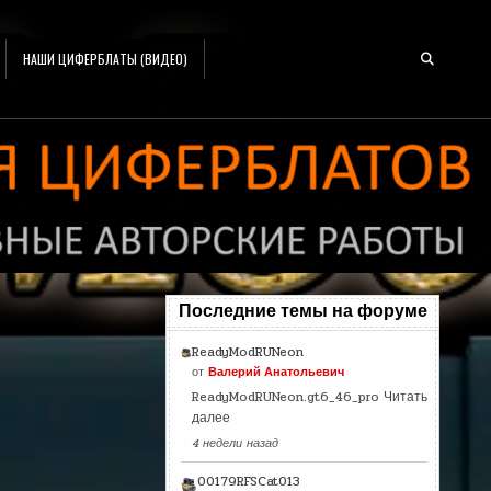
НАШИ ЦИФЕРБЛАТЫ (ВИДЕО)
Последние темы на форуме
ReadyModRUNeon
от
Валерий Анатольевич
ReadyModRUNeon.gt6_46_pro
Читать
далее
4 недели назад
00179RFSCat013