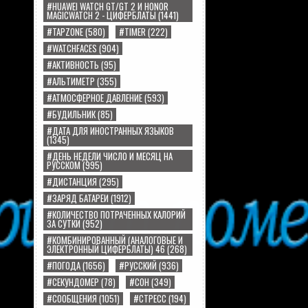
#HUAWEI WATCH GT/GT 2 И HONOR
MAGICWATCH 2 - ЦИФЕРБЛАТЫ
(1441)
#TAPZONE
(580)
#TIMER
(222)
#WATCHFACES
(904)
#АКТИВНОСТЬ
(95)
#АЛЬТИМЕТР
(355)
#АТМОСФЕРНОЕ ДАВЛЕНИЕ
(593)
#БУДИЛЬНИК
(85)
#ДАТА ДЛЯ ИНОСТРАННЫХ ЯЗЫКОВ
(1345)
#ДЕНЬ НЕДЕЛИ ЧИСЛО И МЕСЯЦ НА
РУССКОМ
(995)
#ДИСТАНЦИЯ
(295)
#ЗАРЯД БАТАРЕИ
(1912)
#КОЛИЧЕСТВО ПОТРАЧЕННЫХ КАЛОРИЙ
ЗА СУТКИ
(952)
#КОМБИНИРОВАННЫЙ (АНАЛОГОВЫЕ И
ЭЛЕКТРОННЫЙ ЦИФЕРБЛАТЫ) 46
(268)
#ПОГОДА
(1656)
#РУССКИЙ
(936)
#СЕКУНДОМЕР
(78)
#СОН
(349)
#СООБЩЕНИЯ
(1051)
#СТРЕСС
(194)