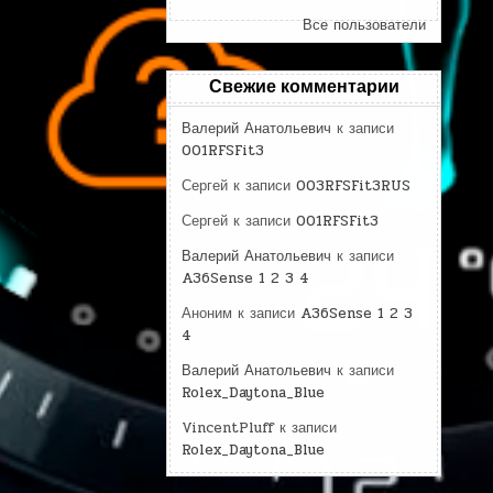
Все пользователи
Свежие комментарии
Валерий Анатольевич
к записи
001RFSFit3
Сергей
к записи
003RFSFit3RUS
Сергей
к записи
001RFSFit3
Валерий Анатольевич
к записи
A36Sense 1 2 3 4
Аноним
к записи
A36Sense 1 2 3
4
Валерий Анатольевич
к записи
Rolex_Daytona_Blue
VincentPluff
к записи
Rolex_Daytona_Blue