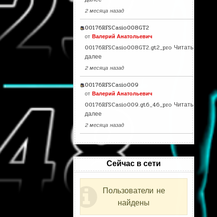
2 месяца назад
00176RFSCasio008GT2
от
Валерий Анатольевич
00176RFSCasio008GT2.gt2_pro
Читать
далее
2 месяца назад
00176RFSCasio009
от
Валерий Анатольевич
00176RFSCasio009.gt6_46_pro
Читать
далее
2 месяца назад
Сейчас в сети
Пользователи не
найдены