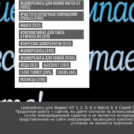
#ЦИФЕРБЛАТЫ ДЛЯ HUAWEI WATCH GT
(1683)
#ЧАСТОТА СЕРДЕЧНЫХ СОКРАЩЕНИЙ
(ПУЛЬС)
(1786)
#ШАГИ
(1931)
#ЭКСКЛЮЗИВНО ДЛЯ САЙТА
GTWFACES.RU
(931)
#ЗАГРУЗКА ЦИФЕРБЛАТОВ
(522)
#ЦИФЕРБЛАТЫ
(498)
#ЦИФЕРБЛАТЫ ДЛЯ ХУАВЕЙ
(1690)
4ПДА
(163)
ALEX36IST
(283)
I LOVE TURKEY
(285)
LIOLIKS
(46)
ИСПАНЦЫ
(290)
Циферблаты для Huawei GT 1, 2, 3, 4 и Watch 3, 4 Серий! 
Продолжая работу с сайтом, вы даете согласие на использова
сугубо информационный характер и не являются исчерпы
представленная на сайте информация, касающаяся комплектац
условиях не является публичной