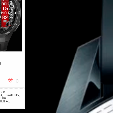
Ч
А
98RFSSTEELGT
0
ES.RU
,
T4
,
HUAWEI GT5
,
ULTRA
,
НЫЕ 46
,