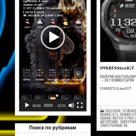
098RFSSteelGT
ВАЛЕРИЙ АНАТОЛЬЕВИ
Н
НЕТ КОММЕНТАРИЯ
0
098RFSSteelGT
00:00
03:31
EXCLUSIVE
,
GTWFAC
HUAWEI GT3
,
HUAWEI G
HUAWEI WATCH 4 PRO 
АВТОРСКИЕ
,
ЭЛЕКТРОН
ЭЛЕКТРОННЫЕ 46
Поиск по рубрикам