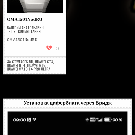
OMA1501NodRU
ВАЛЕРИЙ АНАТОЛЬЕВИЧ
НА
НЕТ КОММЕНТАРИЯ
OMA1501NODRU
OMA1501NodRU
0
GTWFACES.RU
,
HUAWEI GT3
,
HUAWEI GT4
,
HUAWEI GT5
,
HUAWEI WATCH 4 PRO ULTRA
Установка циферблата через Бридж
Видеоплеер