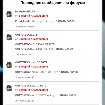
Последние сообщения на форуме
ReadyModRUNeon
от
Валерий Анатольевич
ReadyModRUNeon.gt6_46_pro
Читать далее
4 недели назад
00179RFSCat013
от
Валерий Анатольевич
00179RFSCat013 ВАП ФОРУМ
00179RFSCat013.gt6_46_pro
Читать далее
1 месяц назад
00177RFSGnoms003GT2
от
Валерий Анатольевич
00177RFSGnoms003GT2.gt2_pro
Читать далее
2 месяца назад
00176RFSCasio008GT2
от
Валерий Анатольевич
00176RFSCasio008GT2.gt2_pro
Читать далее
2 месяца назад