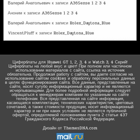
Валерий Анатольевич
к записи
A36Sense 1 2 3 4
Аноним
к записи
A36Sense 1 2 3 4
Валерий Анатольевич
к записи
Rolex_Daytona_Blue
VincentPluff
к записи
Rolex_Daytona_Blue
Циферблаты для Huawei GT 1, 2, 3, 4 и Watch 3, 4 Серий!
Циферблаты на любой вкус и цвет! При полном или частичном
использовании материалов с сайта, ссылка на источник
обязательна. Продолжая работу с сайтом, вы даете согласие на
использование сайтом cookies и обработку персональных данных
в целях функционирования сайта. Все данные, представленные на
сайте, носят сугубо информационный характер и не являются
исчерпывающими. Для более подробной информации следует
обращаться к менеджерам компании по указанным на сайте
телефонам. Вся представленная на сайте информация,
касающаяся комплектации, технических характеристик, цветовых
сочетаний, а также стоимости продукции, носит информационный
характер и ни при каких условиях не является публичной
офертой, определяемой положениями пункта 2 статьи 437
Гражданского Кодекса Российской Федерации.
Дизайн от ThemesDNA.com