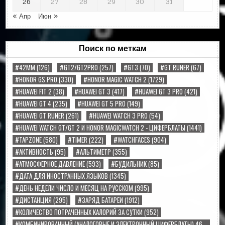
26
27
28
29
30
31
« Апр
Июн »
Поиск по меткам
#42MM
(126)
#GT2/GT2PRO
(257)
#GT3
(70)
#GT RUNER
(67)
#HONOR GS PRO
(330)
#HONOR MAGIC WATCH 2
(1729)
#HUAWEI FIT 2
(38)
#HUAWEI GT 3
(417)
#HUAWEI GT 3 PRO
(421)
#HUAWEI GT 4
(235)
#HUAWEI GT 5 PRO
(149)
#HUAWEI GT RUNER
(261)
#HUAWEI WATCH 3 PRO
(54)
#HUAWEI WATCH GT/GT 2 И HONOR MAGICWATCH 2 - ЦИФЕРБЛАТЫ
(1441)
#TAPZONE
(580)
#TIMER
(222)
#WATCHFACES
(904)
#АКТИВНОСТЬ
(95)
#АЛЬТИМЕТР
(355)
#АТМОСФЕРНОЕ ДАВЛЕНИЕ
(593)
#БУДИЛЬНИК
(85)
#ДАТА ДЛЯ ИНОСТРАННЫХ ЯЗЫКОВ
(1345)
#ДЕНЬ НЕДЕЛИ ЧИСЛО И МЕСЯЦ НА РУССКОМ
(995)
#ДИСТАНЦИЯ
(295)
#ЗАРЯД БАТАРЕИ
(1912)
#КОЛИЧЕСТВО ПОТРАЧЕННЫХ КАЛОРИЙ ЗА СУТКИ
(952)
#КОМБИНИРОВАННЫЙ (АНАЛОГОВЫЕ И ЭЛЕКТРОННЫЙ ЦИФЕРБЛАТЫ) 46