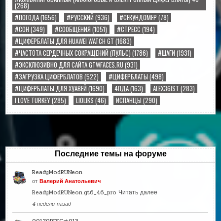
(268)
#ПОГОДА
(1656)
#РУССКИЙ
(936)
#СЕКУНДОМЕР
(78)
#СОН
(349)
#СООБЩЕНИЯ
(1051)
#СТРЕСС
(194)
#ЦИФЕРБЛАТЫ ДЛЯ HUAWEI WATCH GT
(1683)
#ЧАСТОТА СЕРДЕЧНЫХ СОКРАЩЕНИЙ (ПУЛЬС)
(1786)
#ШАГИ
(1931)
#ЭКСКЛЮЗИВНО ДЛЯ САЙТА GTWFACES.RU
(931)
#ЗАГРУЗКА ЦИФЕРБЛАТОВ
(522)
#ЦИФЕРБЛАТЫ
(498)
#ЦИФЕРБЛАТЫ ДЛЯ ХУАВЕЙ
(1690)
4ПДА
(163)
ALEX36IST
(283)
I LOVE TURKEY
(285)
LIOLIKS
(46)
ИСПАНЦЫ
(290)
Последние темы на форуме
ReadyModRUNeon
от
Валерий Анатольевич
ReadyModRUNeon.gt6_46_pro
Читать далее
4 недели назад