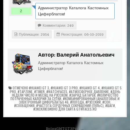
Администратор Каталога Кастомных
2
Циферблатов!
Комментарии: 249
Публикации: 2954
Регистрация: 06-10-2019
Автор:
Валерий Анатольевич
Администратор Каталога Кастомных
Циферблатов!
ОТМЕЧЕНО
#HUAWEI GT 3
,
#HUAWEI GT 3 PRO
,
#HUAWEI GT 4
,
#HUAWEI GT 5
PRO
,
#TAPZONE
,
#TIMER
,
#WATCHFACES
,
#АТМОСФЕРНОЕ ДАВЛЕНИЕ
,
#ДЕНЬ
НЕДЕЛИ ЧИСЛО И МЕСЯЦ НА РУССКОМ
,
#ЗАРЯД БАТАРЕИ
,
#КОЛИЧЕСТВО
ПОТРАЧЕННЫХ КАЛОРИЙ ЗА СУТКИ
,
#КОМБИНИРОВАННЫЙ (АНАЛОГОВЫЕ И
ЭЛЕКТРОННЫЙ ЦИФЕРБЛАТЫ) 46
,
#ПОГОДА
,
#РУССКИЙ
,
#СОН
,
#СООБЩЕНИЯ
,
#ЧАСТОТА СЕРДЕЧНЫХ СОКРАЩЕНИЙ (ПУЛЬС)
,
#ШАГИ
,
#ЭКСКЛЮЗИВНО ДЛЯ САЙТА GTWFACES.RU
Навигация
RolexGMTGT3Pro →