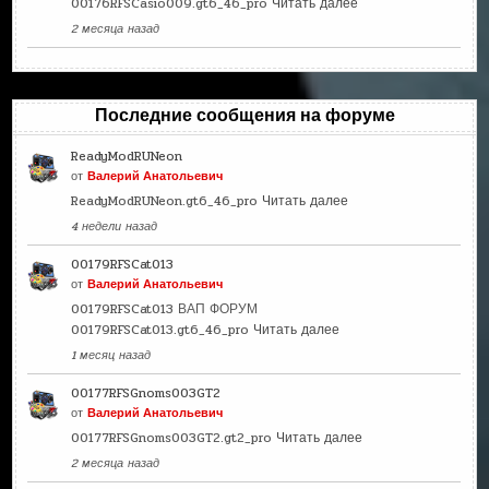
00176RFSCasio009.gt6_46_pro
Читать далее
2 месяца назад
Последние сообщения на форуме
ReadyModRUNeon
от
Валерий Анатольевич
ReadyModRUNeon.gt6_46_pro
Читать далее
4 недели назад
00179RFSCat013
от
Валерий Анатольевич
00179RFSCat013 ВАП ФОРУМ
00179RFSCat013.gt6_46_pro
Читать далее
1 месяц назад
00177RFSGnoms003GT2
от
Валерий Анатольевич
00177RFSGnoms003GT2.gt2_pro
Читать далее
2 месяца назад