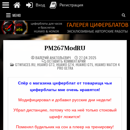
Вход
Регистрация
Перейти
МЕНЮ
к
содержимому
PM267ModRU
ВАЛЕРИЙ АНАТОЛЬЕВИЧ
27.04.2025
НА
ОСТАВИТЬ КОММЕНТАРИЙ
ОПУБЛИКОВАНО
PM267MODRU
GTWFACES.RU
,
HUAWEI GT3
,
HUAWEI GT4
,
HUAWEI GT5
,
HUAWEI WATCH 4
В
PRO ULTRA
Спёр с магазина циферблат от товарища чьи
циферблаты мне очень нравятся!
Модифицировал и добавил русские дни недели!
Убрал дистанцию, потому что на неё только стоковый
шрифт ложится!
Поменял будильник на сон а плеер на тренировку!