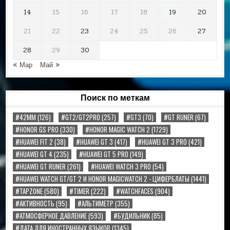
14
15
16
17
18
19
20
21
22
23
24
25
26
27
28
29
30
« Мар
Май »
Поиск по меткам
#42MM
(126)
#GT2/GT2PRO
(257)
#GT3
(70)
#GT RUNER
(67)
#HONOR GS PRO
(330)
#HONOR MAGIC WATCH 2
(1729)
#HUAWEI FIT 2
(38)
#HUAWEI GT 3
(417)
#HUAWEI GT 3 PRO
(421)
#HUAWEI GT 4
(235)
#HUAWEI GT 5 PRO
(149)
#HUAWEI GT RUNER
(261)
#HUAWEI WATCH 3 PRO
(54)
#HUAWEI WATCH GT/GT 2 И HONOR MAGICWATCH 2 - ЦИФЕРБЛАТЫ
(1441)
#TAPZONE
(580)
#TIMER
(222)
#WATCHFACES
(904)
#АКТИВНОСТЬ
(95)
#АЛЬТИМЕТР
(355)
#АТМОСФЕРНОЕ ДАВЛЕНИЕ
(593)
#БУДИЛЬНИК
(85)
#ДАТА ДЛЯ ИНОСТРАННЫХ ЯЗЫКОВ
(1345)