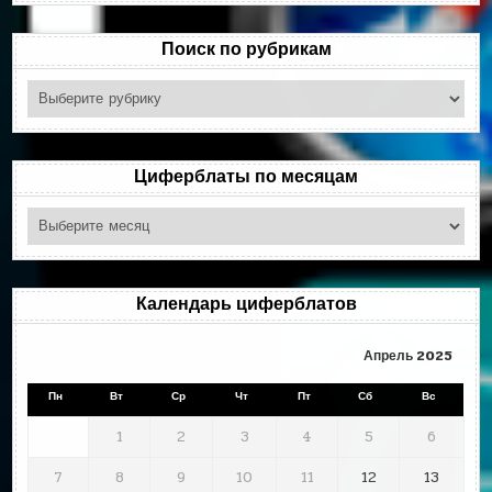
Поиск по рубрикам
Поиск
по
рубрикам
Циферблаты по месяцам
Циферблаты
по
месяцам
Календарь циферблатов
Апрель 2025
Пн
Вт
Ср
Чт
Пт
Сб
Вс
1
2
3
4
5
6
7
8
9
10
11
12
13