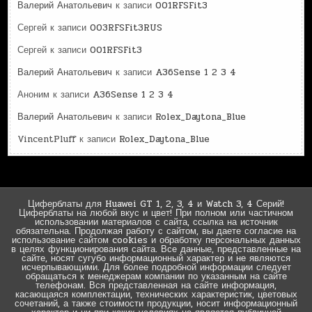
Валерий Анатольевич
к записи
001RFSFit3
Сергей
к записи
003RFSFit3RUS
Сергей
к записи
001RFSFit3
Валерий Анатольевич
к записи
A36Sense 1 2 3 4
Аноним
к записи
A36Sense 1 2 3 4
Валерий Анатольевич
к записи
Rolex_Daytona_Blue
VincentPluff
к записи
Rolex_Daytona_Blue
Циферблаты для Huawei GT 1, 2, 3, 4 и Watch 3, 4 Серий!
Циферблаты на любой вкус и цвет! При полном или частичном
использовании материалов с сайта, ссылка на источник
обязательна. Продолжая работу с сайтом, вы даете согласие на
использование сайтом cookies и обработку персональных данных
в целях функционирования сайта. Все данные, представленные на
сайте, носят сугубо информационный характер и не являются
исчерпывающими. Для более подробной информации следует
обращаться к менеджерам компании по указанным на сайте
телефонам. Вся представленная на сайте информация,
касающаяся комплектации, технических характеристик, цветовых
сочетаний, а также стоимости продукции, носит информационный