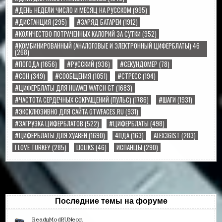
#ДЕНЬ НЕДЕЛИ ЧИСЛО И МЕСЯЦ НА РУССКОМ
(995)
#ДИСТАНЦИЯ
(295)
#ЗАРЯД БАТАРЕИ
(1912)
#КОЛИЧЕСТВО ПОТРАЧЕННЫХ КАЛОРИЙ ЗА СУТКИ
(952)
#КОМБИНИРОВАННЫЙ (АНАЛОГОВЫЕ И ЭЛЕКТРОННЫЙ ЦИФЕРБЛАТЫ) 46
(268)
#ПОГОДА
(1656)
#РУССКИЙ
(936)
#СЕКУНДОМЕР
(78)
#СОН
(349)
#СООБЩЕНИЯ
(1051)
#СТРЕСС
(194)
#ЦИФЕРБЛАТЫ ДЛЯ HUAWEI WATCH GT
(1683)
#ЧАСТОТА СЕРДЕЧНЫХ СОКРАЩЕНИЙ (ПУЛЬС)
(1786)
#ШАГИ
(1931)
#ЭКСКЛЮЗИВНО ДЛЯ САЙТА GTWFACES.RU
(931)
#ЗАГРУЗКА ЦИФЕРБЛАТОВ
(522)
#ЦИФЕРБЛАТЫ
(498)
#ЦИФЕРБЛАТЫ ДЛЯ ХУАВЕЙ
(1690)
4ПДА
(163)
ALEX36IST
(283)
I LOVE TURKEY
(285)
LIOLIKS
(46)
ИСПАНЦЫ
(290)
Последние темы на форуме
ReadyModRUNeon