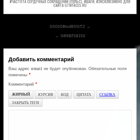
#ЧАСТОТА СЕРДЕЧНЫХ СОКРАЩЕНИЙ (ПУЛЬС)
,
#ШАГИ
,
#ЭКСКЛЮЗИВНО ДЛЯ
САЙТА GTWFACES.RU
Навигация
GS010ModRUGT2 →
по
← 089RFSKISS
записям
Добавить комментарий
Ваш адрес email не будет опубликован.
Обязательные поля
помечены
*
Комментарий
*
ЖИРНЫЙ
КУРСИВ
КОД
ЦИТАТА
ССЫЛКА
ЗАКРЫТЬ ТЕГИ