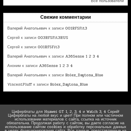
Все пользователи
Свежие комментарии
Валерий Анатольевич
к записи
001RFSFit3
Сергей
к записи
003RFSFit3RUS
Сергей
к записи
001RFSFit3
Валерий Анатольевич
к записи
A36Sense 1 2 3 4
Аноним
к записи
A36Sense 1 2 3 4
Валерий Анатольевич
к записи
Rolex_Daytona_Blue
VincentPluff
к записи
Rolex_Daytona_Blue
Циферблаты для Huawei GT 1, 2, 3, 4 и Watch 3, 4 Серий!
Циферблаты на любой вкус и цвет! При полном или частичном
использовании материалов с сайта, ссылка на источник
обязательна. Продолжая работу с сайтом, вы даете согласие на
использование сайтом cookies и обработку персональных данных
в целях функционирования сайта. Все данные, представленные на