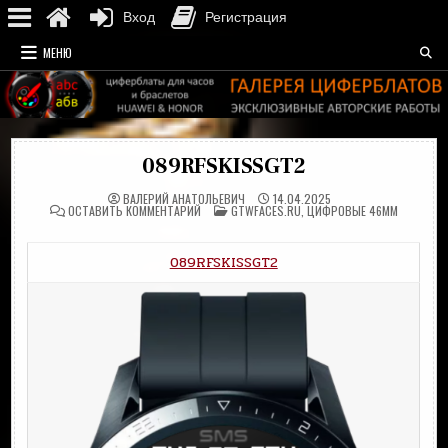
Вход
Регистрация
Перейти
МЕНЮ
к
содержимому
089RFSKISSGT2
ВАЛЕРИЙ АНАТОЛЬЕВИЧ
14.04.2025
НА
ОПУБЛИКОВАНО
ОСТАВИТЬ КОММЕНТАРИЙ
GTWFACES.RU
,
ЦИФРОВЫЕ 46MM
089RFSKISSGT2
В
089RFSKISSGT2