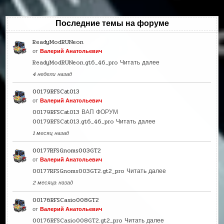
Последние темы на форуме
ReadyModRUNeon
от
Валерий Анатольевич
ReadyModRUNeon.gt6_46_pro
Читать далее
4 недели назад
00179RFSCat013
от
Валерий Анатольевич
00179RFSCat013 ВАП ФОРУМ
00179RFSCat013.gt6_46_pro
Читать далее
1 месяц назад
00177RFSGnoms003GT2
от
Валерий Анатольевич
00177RFSGnoms003GT2.gt2_pro
Читать далее
2 месяца назад
00176RFSCasio008GT2
от
Валерий Анатольевич
00176RFSCasio008GT2.gt2_pro
Читать далее