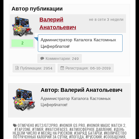
Автор публикации
Валерий
не в сети 3 недели
Анатольевич
Администратор Каталога Кастомных
2
Циферблатов!
Комментарии: 249
Публикации: 2954
Регистрация: 06-10-2019
Автор:
Валерий Анатольевич
Администратор Каталога Кастомных
Циферблатов!
ОТМЕЧЕНО
#GT2/GT2PRO
,
#HONOR GS PRO
,
#HONOR MAGIC WATCH 2
,
#TAPZONE
,
#TIMER
,
#WATCHFACES
,
#АТМОСФЕРНОЕ ДАВЛЕНИЕ
,
#ДЕНЬ
НЕДЕЛИ ЧИСЛО И МЕСЯЦ НА РУССКОМ
,
#ЗАРЯД БАТАРЕИ
,
#КОЛИЧЕСТВО
ПОТРАЧЕННЫХ КАЛОРИЙ ЗА СУТКИ
,
#ПОГОДА
,
#РУССКИЙ
,
#СООБЩЕНИЯ
,