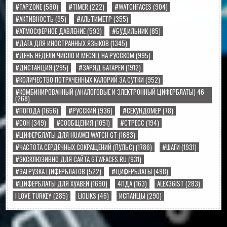
#TAPZONE
(580)
#TIMER
(222)
#WATCHFACES
(904)
#АКТИВНОСТЬ
(95)
#АЛЬТИМЕТР
(355)
#АТМОСФЕРНОЕ ДАВЛЕНИЕ
(593)
#БУДИЛЬНИК
(85)
#ДАТА ДЛЯ ИНОСТРАННЫХ ЯЗЫКОВ
(1345)
#ДЕНЬ НЕДЕЛИ ЧИСЛО И МЕСЯЦ НА РУССКОМ
(995)
#ДИСТАНЦИЯ
(295)
#ЗАРЯД БАТАРЕИ
(1912)
#КОЛИЧЕСТВО ПОТРАЧЕННЫХ КАЛОРИЙ ЗА СУТКИ
(952)
#КОМБИНИРОВАННЫЙ (АНАЛОГОВЫЕ И ЭЛЕКТРОННЫЙ ЦИФЕРБЛАТЫ) 46
(268)
#ПОГОДА
(1656)
#РУССКИЙ
(936)
#СЕКУНДОМЕР
(78)
#СОН
(349)
#СООБЩЕНИЯ
(1051)
#СТРЕСС
(194)
#ЦИФЕРБЛАТЫ ДЛЯ HUAWEI WATCH GT
(1683)
#ЧАСТОТА СЕРДЕЧНЫХ СОКРАЩЕНИЙ (ПУЛЬС)
(1786)
#ШАГИ
(1931)
#ЭКСКЛЮЗИВНО ДЛЯ САЙТА GTWFACES.RU
(931)
#ЗАГРУЗКА ЦИФЕРБЛАТОВ
(522)
#ЦИФЕРБЛАТЫ
(498)
#ЦИФЕРБЛАТЫ ДЛЯ ХУАВЕЙ
(1690)
4ПДА
(163)
ALEX36IST
(283)
I LOVE TURKEY
(285)
LIOLIKS
(46)
ИСПАНЦЫ
(290)