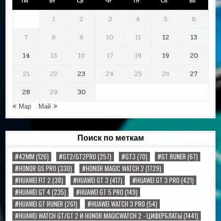
Пн
Вт
Ср
Чт
Пт
Сб
Вс
1
2
3
4
5
6
7
8
9
10
11
12
13
14
15
16
17
18
19
20
21
22
23
24
25
26
27
28
29
30
« Мар
Май »
Поиск по меткам
#42MM
(126)
#GT2/GT2PRO
(257)
#GT3
(70)
#GT RUNER
(67)
#HONOR GS PRO
(330)
#HONOR MAGIC WATCH 2
(1729)
#HUAWEI FIT 2
(38)
#HUAWEI GT 3
(417)
#HUAWEI GT 3 PRO
(421)
#HUAWEI GT 4
(235)
#HUAWEI GT 5 PRO
(149)
#HUAWEI GT RUNER
(261)
#HUAWEI WATCH 3 PRO
(54)
#HUAWEI WATCH GT/GT 2 И HONOR MAGICWATCH 2 - ЦИФЕРБЛАТЫ
(1441)