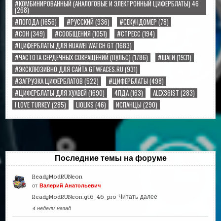
#КОМБИНИРОВАННЫЙ (АНАЛОГОВЫЕ И ЭЛЕКТРОННЫЙ ЦИФЕРБЛАТЫ) 46
(268)
#ПОГОДА
(1656)
#РУССКИЙ
(936)
#СЕКУНДОМЕР
(78)
#СОН
(349)
#СООБЩЕНИЯ
(1051)
#СТРЕСС
(194)
#ЦИФЕРБЛАТЫ ДЛЯ HUAWEI WATCH GT
(1683)
#ЧАСТОТА СЕРДЕЧНЫХ СОКРАЩЕНИЙ (ПУЛЬС)
(1786)
#ШАГИ
(1931)
#ЭКСКЛЮЗИВНО ДЛЯ САЙТА GTWFACES.RU
(931)
#ЗАГРУЗКА ЦИФЕРБЛАТОВ
(522)
#ЦИФЕРБЛАТЫ
(498)
#ЦИФЕРБЛАТЫ ДЛЯ ХУАВЕЙ
(1690)
4ПДА
(163)
ALEX36IST
(283)
I LOVE TURKEY
(285)
LIOLIKS
(46)
ИСПАНЦЫ
(290)
Последние темы на форуме
ReadyModRUNeon
от
Валерий Анатольевич
ReadyModRUNeon.gt6_46_pro
Читать далее
4 недели назад