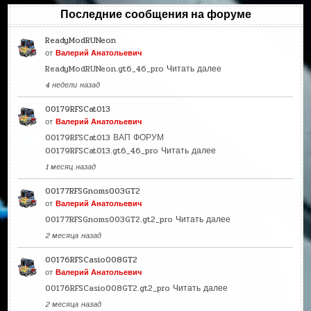
Последние сообщения на форуме
ReadyModRUNeon
от
Валерий Анатольевич
ReadyModRUNeon.gt6_46_pro
Читать далее
4 недели назад
00179RFSCat013
от
Валерий Анатольевич
00179RFSCat013 ВАП ФОРУМ
00179RFSCat013.gt6_46_pro
Читать далее
1 месяц назад
00177RFSGnoms003GT2
от
Валерий Анатольевич
00177RFSGnoms003GT2.gt2_pro
Читать далее
2 месяца назад
00176RFSCasio008GT2
от
Валерий Анатольевич
00176RFSCasio008GT2.gt2_pro
Читать далее
2 месяца назад