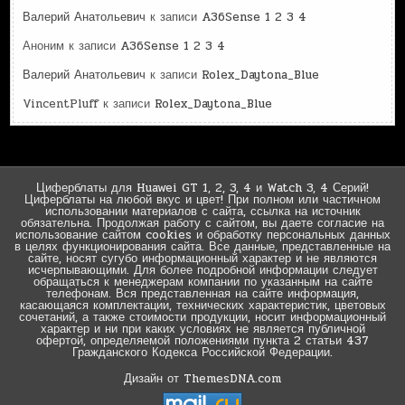
Валерий Анатольевич
к записи
A36Sense 1 2 3 4
Аноним
к записи
A36Sense 1 2 3 4
Валерий Анатольевич
к записи
Rolex_Daytona_Blue
VincentPluff
к записи
Rolex_Daytona_Blue
Циферблаты для Huawei GT 1, 2, 3, 4 и Watch 3, 4 Серий!
Циферблаты на любой вкус и цвет! При полном или частичном
использовании материалов с сайта, ссылка на источник
обязательна. Продолжая работу с сайтом, вы даете согласие на
использование сайтом cookies и обработку персональных данных
в целях функционирования сайта. Все данные, представленные на
сайте, носят сугубо информационный характер и не являются
исчерпывающими. Для более подробной информации следует
обращаться к менеджерам компании по указанным на сайте
телефонам. Вся представленная на сайте информация,
касающаяся комплектации, технических характеристик, цветовых
сочетаний, а также стоимости продукции, носит информационный
характер и ни при каких условиях не является публичной
офертой, определяемой положениями пункта 2 статьи 437
Гражданского Кодекса Российской Федерации.
Дизайн от ThemesDNA.com