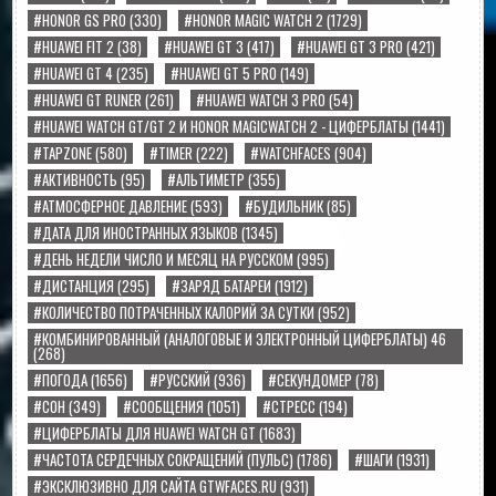
#HONOR GS PRO
(330)
#HONOR MAGIC WATCH 2
(1729)
#HUAWEI FIT 2
(38)
#HUAWEI GT 3
(417)
#HUAWEI GT 3 PRO
(421)
#HUAWEI GT 4
(235)
#HUAWEI GT 5 PRO
(149)
#HUAWEI GT RUNER
(261)
#HUAWEI WATCH 3 PRO
(54)
#HUAWEI WATCH GT/GT 2 И HONOR MAGICWATCH 2 - ЦИФЕРБЛАТЫ
(1441)
#TAPZONE
(580)
#TIMER
(222)
#WATCHFACES
(904)
#АКТИВНОСТЬ
(95)
#АЛЬТИМЕТР
(355)
#АТМОСФЕРНОЕ ДАВЛЕНИЕ
(593)
#БУДИЛЬНИК
(85)
#ДАТА ДЛЯ ИНОСТРАННЫХ ЯЗЫКОВ
(1345)
#ДЕНЬ НЕДЕЛИ ЧИСЛО И МЕСЯЦ НА РУССКОМ
(995)
#ДИСТАНЦИЯ
(295)
#ЗАРЯД БАТАРЕИ
(1912)
#КОЛИЧЕСТВО ПОТРАЧЕННЫХ КАЛОРИЙ ЗА СУТКИ
(952)
#КОМБИНИРОВАННЫЙ (АНАЛОГОВЫЕ И ЭЛЕКТРОННЫЙ ЦИФЕРБЛАТЫ) 46
(268)
#ПОГОДА
(1656)
#РУССКИЙ
(936)
#СЕКУНДОМЕР
(78)
#СОН
(349)
#СООБЩЕНИЯ
(1051)
#СТРЕСС
(194)
#ЦИФЕРБЛАТЫ ДЛЯ HUAWEI WATCH GT
(1683)
#ЧАСТОТА СЕРДЕЧНЫХ СОКРАЩЕНИЙ (ПУЛЬС)
(1786)
#ШАГИ
(1931)
#ЭКСКЛЮЗИВНО ДЛЯ САЙТА GTWFACES.RU
(931)