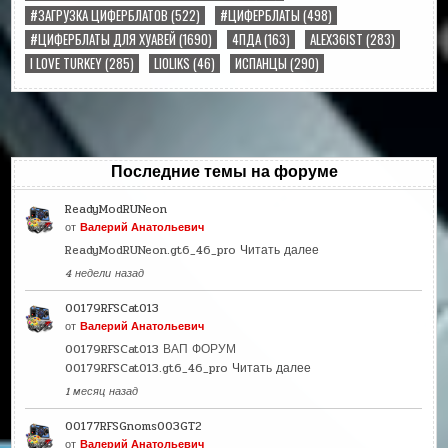
#ЗАГРУЗКА ЦИФЕРБЛАТОВ
(522)
#ЦИФЕРБЛАТЫ
(498)
#ЦИФЕРБЛАТЫ ДЛЯ ХУАВЕЙ
(1690)
4ПДА
(163)
ALEX36IST
(283)
I LOVE TURKEY
(285)
LIOLIKS
(46)
ИСПАНЦЫ
(290)
Последние темы на форуме
ReadyModRUNeon
от
Валерий Анатольевич
ReadyModRUNeon.gt6_46_pro
Читать далее
4 недели назад
00179RFSCat013
от
Валерий Анатольевич
00179RFSCat013 ВАП ФОРУМ
00179RFSCat013.gt6_46_pro
Читать далее
1 месяц назад
00177RFSGnoms003GT2
от
Валерий Анатольевич