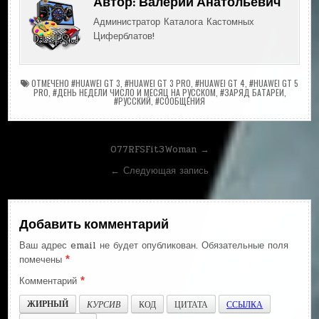
Автор:
Валерий Анатольевич
Администратор Каталога Кастомных
Циферблатов!
ОТМЕЧЕНО
#HUAWEI GT 3
,
#HUAWEI GT 3 PRO
,
#HUAWEI GT 4
,
#HUAWEI GT 5
PRO
,
#ДЕНЬ НЕДЕЛИ ЧИСЛО И МЕСЯЦ НА РУССКОМ
,
#ЗАРЯД БАТАРЕИ
,
#РУССКИЙ
,
#СООБЩЕНИЯ
Навигация
077RFSFit3Woman →
по
← Следующая запись
записям
Добавить комментарий
Ваш адрес email не будет опубликован.
Обязательные поля
помечены
*
Комментарий
*
ЖИРНЫЙ
КУРСИВ
КОД
ЦИТАТА
ССЫЛКА