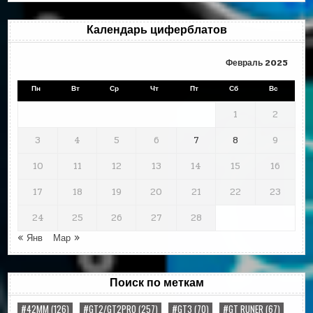
месяцам
Календарь циферблатов
Февраль 2025
Пн
Вт
Ср
Чт
Пт
Сб
Вс
1
2
3
4
5
6
7
8
9
10
11
12
13
14
15
16
17
18
19
20
21
22
23
24
25
26
27
28
« Янв
Мар »
Поиск по меткам
#42MM
(126)
#GT2/GT2PRO
(257)
#GT3
(70)
#GT RUNER
(67)