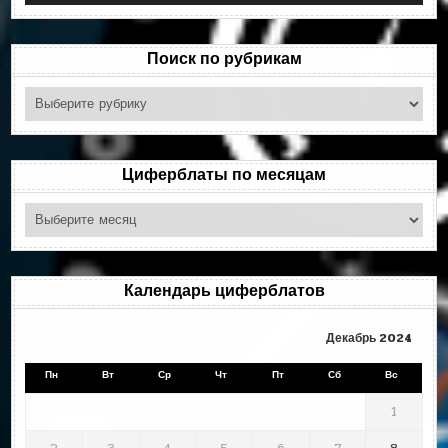
Поиск по рубрикам
Поиск
по
рубрикам
Циферблаты по месяцам
Циферблаты
по
месяцам
Календарь циферблатов
Декабрь 2024
Пн
Вт
Ср
Чт
Пт
Сб
Вс
1