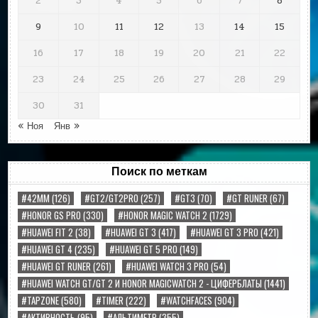
2
3
4
5
6
7
8
9
10
11
12
13
14
15
16
17
18
19
20
21
22
23
24
25
26
27
28
29
30
31
« Ноя
Янв »
Поиск по меткам
#42MM
(126)
#GT2/GT2PRO
(257)
#GT3
(70)
#GT RUNER
(67)
#HONOR GS PRO
(330)
#HONOR MAGIC WATCH 2
(1729)
#HUAWEI FIT 2
(38)
#HUAWEI GT 3
(417)
#HUAWEI GT 3 PRO
(421)
#HUAWEI GT 4
(235)
#HUAWEI GT 5 PRO
(149)
#HUAWEI GT RUNER
(261)
#HUAWEI WATCH 3 PRO
(54)
#HUAWEI WATCH GT/GT 2 И HONOR MAGICWATCH 2 - ЦИФЕРБЛАТЫ
(1441)
#TAPZONE
(580)
#TIMER
(222)
#WATCHFACES
(904)
#АКТИВНОСТЬ
(95)
#АЛЬТИМЕТР
(355)