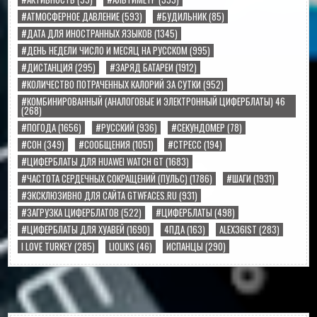
#АТМОСФЕРНОЕ ДАВЛЕНИЕ
(593)
#БУДИЛЬНИК
(85)
#ДАТА ДЛЯ ИНОСТРАННЫХ ЯЗЫКОВ
(1345)
#ДЕНЬ НЕДЕЛИ ЧИСЛО И МЕСЯЦ НА РУССКОМ
(995)
#ДИСТАНЦИЯ
(295)
#ЗАРЯД БАТАРЕИ
(1912)
#КОЛИЧЕСТВО ПОТРАЧЕННЫХ КАЛОРИЙ ЗА СУТКИ
(952)
#КОМБИНИРОВАННЫЙ (АНАЛОГОВЫЕ И ЭЛЕКТРОННЫЙ ЦИФЕРБЛАТЫ) 46
(268)
#ПОГОДА
(1656)
#РУССКИЙ
(936)
#СЕКУНДОМЕР
(78)
#СОН
(349)
#СООБЩЕНИЯ
(1051)
#СТРЕСС
(194)
#ЦИФЕРБЛАТЫ ДЛЯ HUAWEI WATCH GT
(1683)
#ЧАСТОТА СЕРДЕЧНЫХ СОКРАЩЕНИЙ (ПУЛЬС)
(1786)
#ШАГИ
(1931)
#ЭКСКЛЮЗИВНО ДЛЯ САЙТА GTWFACES.RU
(931)
#ЗАГРУЗКА ЦИФЕРБЛАТОВ
(522)
#ЦИФЕРБЛАТЫ
(498)
#ЦИФЕРБЛАТЫ ДЛЯ ХУАВЕЙ
(1690)
4ПДА
(163)
ALEX36IST
(283)
I LOVE TURKEY
(285)
LIOLIKS
(46)
ИСПАНЦЫ
(290)