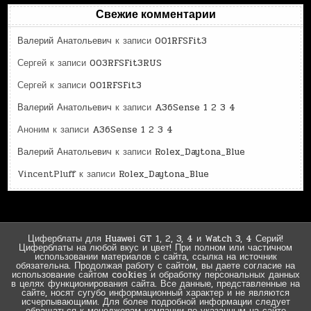
Свежие комментарии
Валерий Анатольевич
к записи
001RFSFit3
Сергей
к записи
003RFSFit3RUS
Сергей
к записи
001RFSFit3
Валерий Анатольевич
к записи
A36Sense 1 2 3 4
Аноним
к записи
A36Sense 1 2 3 4
Валерий Анатольевич
к записи
Rolex_Daytona_Blue
VincentPluff
к записи
Rolex_Daytona_Blue
Циферблаты для Huawei GT 1, 2, 3, 4 и Watch 3, 4 Серий!
Циферблаты на любой вкус и цвет! При полном или частичном
использовании материалов с сайта, ссылка на источник
обязательна. Продолжая работу с сайтом, вы даете согласие на
использование сайтом cookies и обработку персональных данных
в целях функционирования сайта. Все данные, представленные на
сайте, носят сугубо информационный характер и не являются
исчерпывающими. Для более подробной информации следует
обращаться к менеджерам компании по указанным на сайте