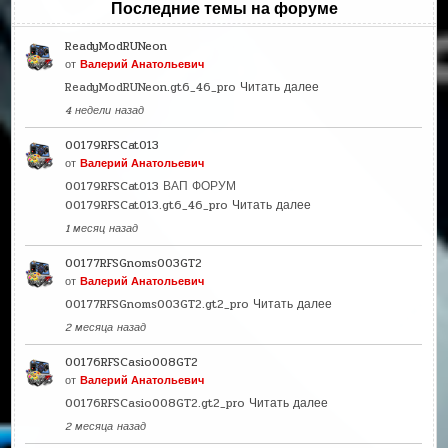
Последние темы на форуме
ReadyModRUNeon
от
Валерий Анатольевич
ReadyModRUNeon.gt6_46_pro
Читать далее
4 недели назад
00179RFSCat013
от
Валерий Анатольевич
00179RFSCat013 ВАП ФОРУМ
00179RFSCat013.gt6_46_pro
Читать далее
1 месяц назад
00177RFSGnoms003GT2
от
Валерий Анатольевич
00177RFSGnoms003GT2.gt2_pro
Читать далее
2 месяца назад
00176RFSCasio008GT2
от
Валерий Анатольевич
00176RFSCasio008GT2.gt2_pro
Читать далее
2 месяца назад