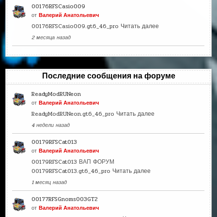
00176RFSCasio009
от
Валерий Анатольевич
00176RFSCasio009.gt6_46_pro
Читать далее
2 месяца назад
Последние сообщения на форуме
ReadyModRUNeon
от
Валерий Анатольевич
ReadyModRUNeon.gt6_46_pro
Читать далее
4 недели назад
00179RFSCat013
от
Валерий Анатольевич
00179RFSCat013 ВАП ФОРУМ
00179RFSCat013.gt6_46_pro
Читать далее
1 месяц назад
00177RFSGnoms003GT2
от
Валерий Анатольевич