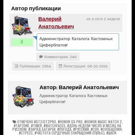
Автор публикации
Валерий
не в сети 2 недели
Анатольевич
Администратор Каталога Кастомных
2
Циферблатов!
Комментарии: 249
Публикации: 2954
Регистрация: 06-10-2019
Автор:
Валерий Анатольевич
Администратор Каталога Кастомных
Циферблатов!
ОТМЕЧЕНО
#GT2/GT2PRO
,
#HONOR GS PRO
,
#HONOR MAGIC WATCH 2
,
#TAPZONE
,
#TIMER
,
#WATCHFACES
,
#ДЕНЬ НЕДЕЛИ ЧИСЛО И МЕСЯЦ НА
РУССКОМ
,
#ЗАРЯД БАТАРЕИ
,
#ПОГОДА
,
#РУССКИЙ
,
#СОН
,
#СООБЩЕНИЯ
,
#СТРЕСС
,
#ЧАСТОТА СЕРДЕЧНЫХ СОКРАЩЕНИЙ (ПУЛЬС)
,
#ШАГИ