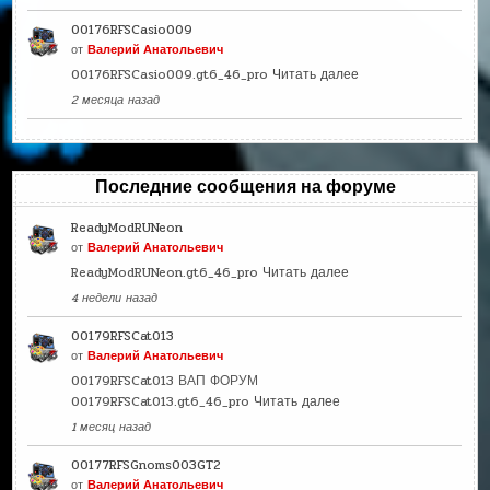
00176RFSCasio009
от
Валерий Анатольевич
00176RFSCasio009.gt6_46_pro
Читать далее
2 месяца назад
Последние сообщения на форуме
ReadyModRUNeon
от
Валерий Анатольевич
ReadyModRUNeon.gt6_46_pro
Читать далее
4 недели назад
00179RFSCat013
от
Валерий Анатольевич
00179RFSCat013 ВАП ФОРУМ
00179RFSCat013.gt6_46_pro
Читать далее
1 месяц назад
00177RFSGnoms003GT2
от
Валерий Анатольевич