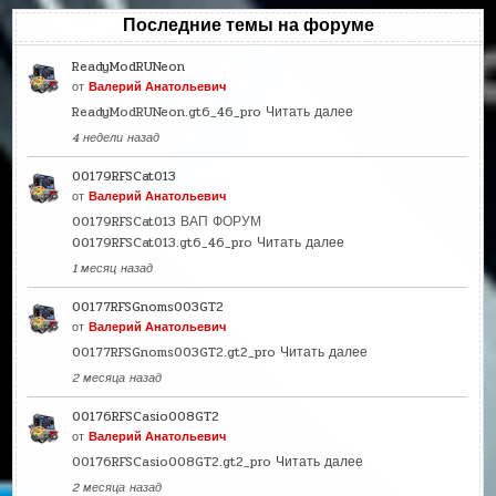
Последние темы на форуме
ReadyModRUNeon
от
Валерий Анатольевич
ReadyModRUNeon.gt6_46_pro
Читать далее
4 недели назад
00179RFSCat013
от
Валерий Анатольевич
00179RFSCat013 ВАП ФОРУМ
00179RFSCat013.gt6_46_pro
Читать далее
1 месяц назад
00177RFSGnoms003GT2
от
Валерий Анатольевич
00177RFSGnoms003GT2.gt2_pro
Читать далее
2 месяца назад
00176RFSCasio008GT2
от
Валерий Анатольевич
00176RFSCasio008GT2.gt2_pro
Читать далее
2 месяца назад