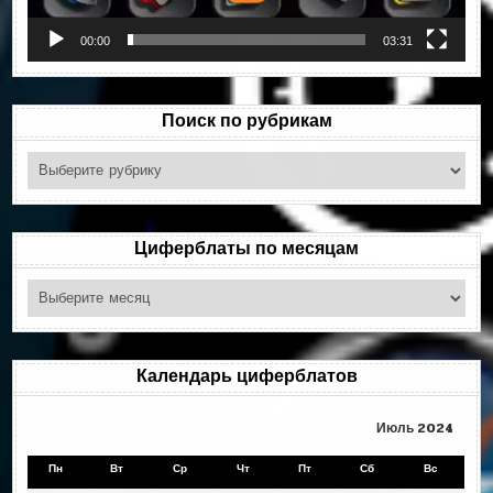
00:00
03:31
Поиск по рубрикам
Поиск
по
рубрикам
Циферблаты по месяцам
Циферблаты
по
месяцам
Календарь циферблатов
Июль 2024
Пн
Вт
Ср
Чт
Пт
Сб
Вс