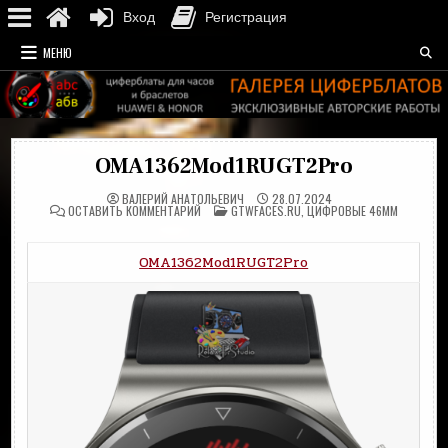
Вход
Регистрация
Перейти
МЕНЮ
к
содержимому
OMA1362Mod1RUGT2Pro
ВАЛЕРИЙ АНАТОЛЬЕВИЧ
28.07.2024
НА
ОПУБЛИКОВАНО
ОСТАВИТЬ КОММЕНТАРИЙ
GTWFACES.RU
,
ЦИФРОВЫЕ 46MM
OMA1362MOD1RUGT2PRO
В
OMA1362Mod1RUGT2Pro