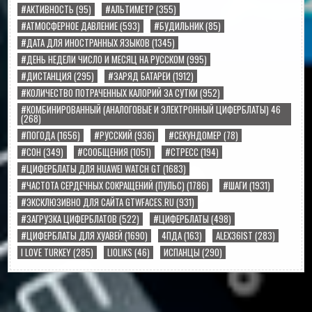
#АКТИВНОСТЬ
(95)
#АЛЬТИМЕТР
(355)
#АТМОСФЕРНОЕ ДАВЛЕНИЕ
(593)
#БУДИЛЬНИК
(85)
#ДАТА ДЛЯ ИНОСТРАННЫХ ЯЗЫКОВ
(1345)
#ДЕНЬ НЕДЕЛИ ЧИСЛО И МЕСЯЦ НА РУССКОМ
(995)
#ДИСТАНЦИЯ
(295)
#ЗАРЯД БАТАРЕИ
(1912)
#КОЛИЧЕСТВО ПОТРАЧЕННЫХ КАЛОРИЙ ЗА СУТКИ
(952)
#КОМБИНИРОВАННЫЙ (АНАЛОГОВЫЕ И ЭЛЕКТРОННЫЙ ЦИФЕРБЛАТЫ) 46
(268)
#ПОГОДА
(1656)
#РУССКИЙ
(936)
#СЕКУНДОМЕР
(78)
#СОН
(349)
#СООБЩЕНИЯ
(1051)
#СТРЕСС
(194)
#ЦИФЕРБЛАТЫ ДЛЯ HUAWEI WATCH GT
(1683)
#ЧАСТОТА СЕРДЕЧНЫХ СОКРАЩЕНИЙ (ПУЛЬС)
(1786)
#ШАГИ
(1931)
#ЭКСКЛЮЗИВНО ДЛЯ САЙТА GTWFACES.RU
(931)
#ЗАГРУЗКА ЦИФЕРБЛАТОВ
(522)
#ЦИФЕРБЛАТЫ
(498)
#ЦИФЕРБЛАТЫ ДЛЯ ХУАВЕЙ
(1690)
4ПДА
(163)
ALEX36IST
(283)
I LOVE TURKEY
(285)
LIOLIKS
(46)
ИСПАНЦЫ
(290)