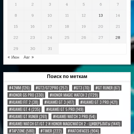
1
2
3
4
5
6
7
8
9
10
11
12
13
14
15
16
17
18
19
20
21
22
23
24
25
26
27
28
29
30
31
« Июн
Авг »
Поиск по меткам
#42MM
(126)
#GT2/GT2PRO
(257)
#GT3
(70)
#GT RUNER
(67)
#HONOR GS PRO
(330)
#HONOR MAGIC WATCH 2
(1729)
#HUAWEI FIT 2
(38)
#HUAWEI GT 3
(417)
#HUAWEI GT 3 PRO
(421)
#HUAWEI GT 4
(235)
#HUAWEI GT 5 PRO
(149)
#HUAWEI GT RUNER
(261)
#HUAWEI WATCH 3 PRO
(54)
#HUAWEI WATCH GT/GT 2 И HONOR MAGICWATCH 2 - ЦИФЕРБЛАТЫ
(1441)
#TAPZONE
(580)
#TIMER
(222)
#WATCHFACES
(904)