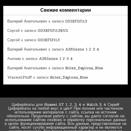
Свежие комментарии
Валерий Анатольевич
к записи
001RFSFit3
Сергей
к записи
003RFSFit3RUS
Сергей
к записи
001RFSFit3
Валерий Анатольевич
к записи
A36Sense 1 2 3 4
Аноним
к записи
A36Sense 1 2 3 4
Валерий Анатольевич
к записи
Rolex_Daytona_Blue
VincentPluff
к записи
Rolex_Daytona_Blue
Циферблаты для Huawei GT 1, 2, 3, 4 и Watch 3, 4 Серий!
Циферблаты на любой вкус и цвет! При полном или частичном
использовании материалов с сайта, ссылка на источник
обязательна. Продолжая работу с сайтом, вы даете согласие на
использование сайтом cookies и обработку персональных данных
в целях функционирования сайта. Все данные, представленные на
сайте, носят сугубо информационный характер и не являются