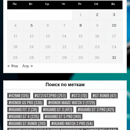
Пн
Вт
Ср
Чт
Пт
Сб
Вс
1
2
3
4
5
6
7
8
9
10
11
12
13
14
15
16
17
18
19
20
21
22
23
24
25
26
27
28
29
30
31
« Фев
Апр »
Поиск по меткам
#42MM
(126)
#GT2/GT2PRO
(257)
#GT3
(70)
#GT RUNER
(67)
#HONOR GS PRO
(330)
#HONOR MAGIC WATCH 2
(1729)
#HUAWEI FIT 2
(38)
#HUAWEI GT 3
(417)
#HUAWEI GT 3 PRO
(421)
#HUAWEI GT 4
(235)
#HUAWEI GT 5 PRO
(149)
#HUAWEI GT RUNER
(261)
#HUAWEI WATCH 3 PRO
(54)