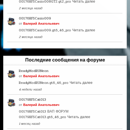
00176RFSCasio008GT2.gt2_pro
Читать далее
2 месяца назад
00176RFSCasio009
от
Валерий Анатольевич
00176RFSCasio009.gt6_46_pro
Читать далее
2 месяца назад
Последние сообщения на форуме
ReadyModRUNeon
от
Валерий Анатольевич
ReadyModRUNeon.gt6_46_pro
Читать далее
4 недели назад
00179RFSCat013
от
Валерий Анатольевич
00179RFSCat013 ВАП ФОРУМ
00179RFSCat013.gt6_46_pro
Читать далее
1 месяц назад