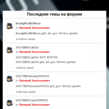
Последние темы на форуме
ReadyModRUNeon
от
Валерий Анатольевич
ReadyModRUNeon.gt6_46_pro
Читать далее
4 недели назад
00179RFSCat013
от
Валерий Анатольевич
00179RFSCat013 ВАП ФОРУМ
00179RFSCat013.gt6_46_pro
Читать далее
1 месяц назад
00177RFSGnoms003GT2
от
Валерий Анатольевич
00177RFSGnoms003GT2.gt2_pro
Читать далее
2 месяца назад
00176RFSCasio008GT2
от
Валерий Анатольевич