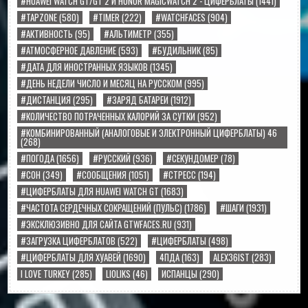
#HUAWEI WATCH GT/GT 2 И HONOR MAGICWATCH 2 - ЦИФЕРБЛАТЫ
(1441)
#TAPZONE
(580)
#TIMER
(222)
#WATCHFACES
(904)
#АКТИВНОСТЬ
(95)
#АЛЬТИМЕТР
(355)
#АТМОСФЕРНОЕ ДАВЛЕНИЕ
(593)
#БУДИЛЬНИК
(85)
#ДАТА ДЛЯ ИНОСТРАННЫХ ЯЗЫКОВ
(1345)
#ДЕНЬ НЕДЕЛИ ЧИСЛО И МЕСЯЦ НА РУССКОМ
(995)
#ДИСТАНЦИЯ
(295)
#ЗАРЯД БАТАРЕИ
(1912)
#КОЛИЧЕСТВО ПОТРАЧЕННЫХ КАЛОРИЙ ЗА СУТКИ
(952)
#КОМБИНИРОВАННЫЙ (АНАЛОГОВЫЕ И ЭЛЕКТРОННЫЙ ЦИФЕРБЛАТЫ) 46
(268)
#ПОГОДА
(1656)
#РУССКИЙ
(936)
#СЕКУНДОМЕР
(78)
#СОН
(349)
#СООБЩЕНИЯ
(1051)
#СТРЕСС
(194)
#ЦИФЕРБЛАТЫ ДЛЯ HUAWEI WATCH GT
(1683)
#ЧАСТОТА СЕРДЕЧНЫХ СОКРАЩЕНИЙ (ПУЛЬС)
(1786)
#ШАГИ
(1931)
#ЭКСКЛЮЗИВНО ДЛЯ САЙТА GTWFACES.RU
(931)
#ЗАГРУЗКА ЦИФЕРБЛАТОВ
(522)
#ЦИФЕРБЛАТЫ
(498)
#ЦИФЕРБЛАТЫ ДЛЯ ХУАВЕЙ
(1690)
4ПДА
(163)
ALEX36IST
(283)
I LOVE TURKEY
(285)
LIOLIKS
(46)
ИСПАНЦЫ
(290)