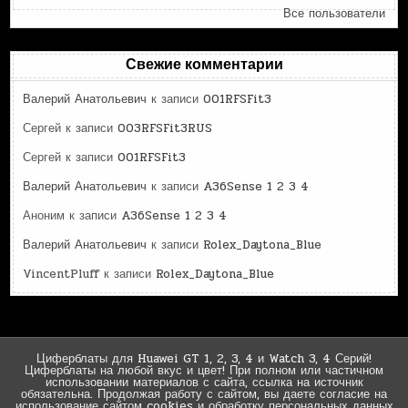
Все пользователи
Свежие комментарии
Валерий Анатольевич
к записи
001RFSFit3
Сергей
к записи
003RFSFit3RUS
Сергей
к записи
001RFSFit3
Валерий Анатольевич
к записи
A36Sense 1 2 3 4
Аноним
к записи
A36Sense 1 2 3 4
Валерий Анатольевич
к записи
Rolex_Daytona_Blue
VincentPluff
к записи
Rolex_Daytona_Blue
Циферблаты для Huawei GT 1, 2, 3, 4 и Watch 3, 4 Серий!
Циферблаты на любой вкус и цвет! При полном или частичном
использовании материалов с сайта, ссылка на источник
обязательна. Продолжая работу с сайтом, вы даете согласие на
использование сайтом cookies и обработку персональных данных