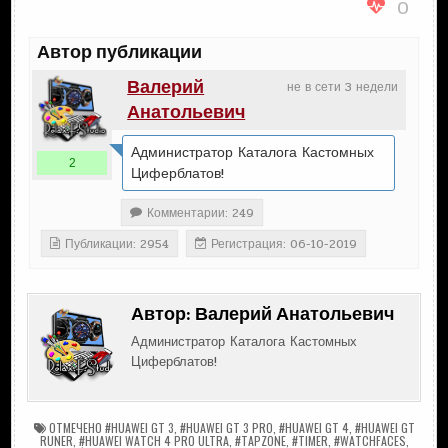
0
Автор публикации
Валерий
не в сети 3 недели
Анатольевич
Администратор Каталога Кастомных
2
Циферблатов!
Комментарии: 249
Публикации: 2954
Регистрация: 06-10-2019
Автор:
Валерий Анатольевич
Администратор Каталога Кастомных
Циферблатов!
ОТМЕЧЕНО
#HUAWEI GT 3
,
#HUAWEI GT 3 PRO
,
#HUAWEI GT 4
,
#HUAWEI GT
RUNER
,
#HUAWEI WATCH 4 PRO ULTRA
,
#TAPZONE
,
#TIMER
,
#WATCHFACES
,