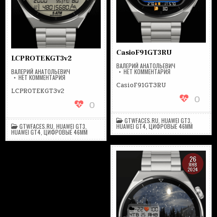
CasioF91GT3RU
LCPROTEKGT3v2
ВАЛЕРИЙ АНАТОЛЬЕВИЧ
НА
ВАЛЕРИЙ АНАТОЛЬЕВИЧ
НЕТ КОММЕНТАРИЯ
НА
CASIOF91GT3RU
НЕТ КОММЕНТАРИЯ
LCPROTEKGT3V2
CasioF91GT3RU
LCPROTEKGT3v2
0
0
GTWFACES.RU
,
HUAWEI GT3
,
GTWFACES.RU
,
HUAWEI GT3
,
HUAWEI GT4
,
ЦИФРОВЫЕ 46MM
HUAWEI GT4
,
ЦИФРОВЫЕ 46MM
26
ЯНВ
2024