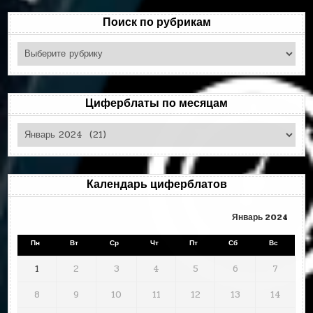
Поиск по рубрикам
Поиск
по
рубрикам
Циферблаты по месяцам
Циферблаты
по
месяцам
Календарь циферблатов
Январь 2024
Пн
Вт
Ср
Чт
Пт
Сб
Вс
1
2
3
4
5
6
7
8
9
10
11
12
13
14