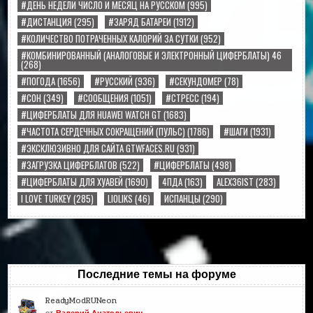
#ДЕНЬ НЕДЕЛИ ЧИСЛО И МЕСЯЦ НА РУССКОМ
(995)
#ДИСТАНЦИЯ
(295)
#ЗАРЯД БАТАРЕИ
(1912)
#КОЛИЧЕСТВО ПОТРАЧЕННЫХ КАЛОРИЙ ЗА СУТКИ
(952)
#КОМБИНИРОВАННЫЙ (АНАЛОГОВЫЕ И ЭЛЕКТРОННЫЙ ЦИФЕРБЛАТЫ) 46
(268)
#ПОГОДА
(1656)
#РУССКИЙ
(936)
#СЕКУНДОМЕР
(78)
#СОН
(349)
#СООБЩЕНИЯ
(1051)
#СТРЕСС
(194)
#ЦИФЕРБЛАТЫ ДЛЯ HUAWEI WATCH GT
(1683)
#ЧАСТОТА СЕРДЕЧНЫХ СОКРАЩЕНИЙ (ПУЛЬС)
(1786)
#ШАГИ
(1931)
#ЭКСКЛЮЗИВНО ДЛЯ САЙТА GTWFACES.RU
(931)
#ЗАГРУЗКА ЦИФЕРБЛАТОВ
(522)
#ЦИФЕРБЛАТЫ
(498)
#ЦИФЕРБЛАТЫ ДЛЯ ХУАВЕЙ
(1690)
4ПДА
(163)
ALEX36IST
(283)
I LOVE TURKEY
(285)
LIOLIKS
(46)
ИСПАНЦЫ
(290)
Последние темы на форуме
ReadyModRUNeon