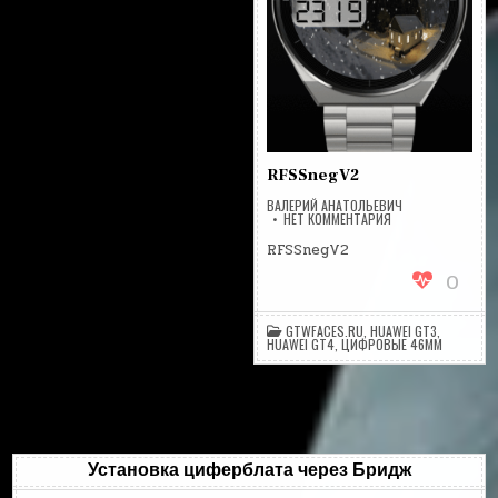
RFSSnegV2
ВАЛЕРИЙ АНАТОЛЬЕВИЧ
НА
НЕТ КОММЕНТАРИЯ
RFSSNEGV2
RFSSnegV2
0
GTWFACES.RU
,
HUAWEI GT3
,
HUAWEI GT4
,
ЦИФРОВЫЕ 46MM
Установка циферблата через Бридж