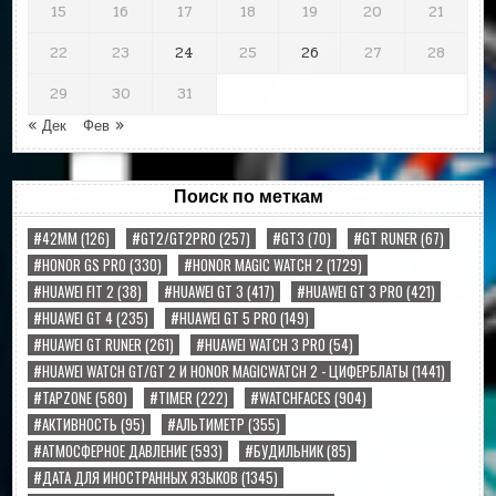
15
16
17
18
19
20
21
22
23
24
25
26
27
28
29
30
31
« Дек
Фев »
Поиск по меткам
#42MM
(126)
#GT2/GT2PRO
(257)
#GT3
(70)
#GT RUNER
(67)
#HONOR GS PRO
(330)
#HONOR MAGIC WATCH 2
(1729)
#HUAWEI FIT 2
(38)
#HUAWEI GT 3
(417)
#HUAWEI GT 3 PRO
(421)
#HUAWEI GT 4
(235)
#HUAWEI GT 5 PRO
(149)
#HUAWEI GT RUNER
(261)
#HUAWEI WATCH 3 PRO
(54)
#HUAWEI WATCH GT/GT 2 И HONOR MAGICWATCH 2 - ЦИФЕРБЛАТЫ
(1441)
#TAPZONE
(580)
#TIMER
(222)
#WATCHFACES
(904)
#АКТИВНОСТЬ
(95)
#АЛЬТИМЕТР
(355)
#АТМОСФЕРНОЕ ДАВЛЕНИЕ
(593)
#БУДИЛЬНИК
(85)
#ДАТА ДЛЯ ИНОСТРАННЫХ ЯЗЫКОВ
(1345)