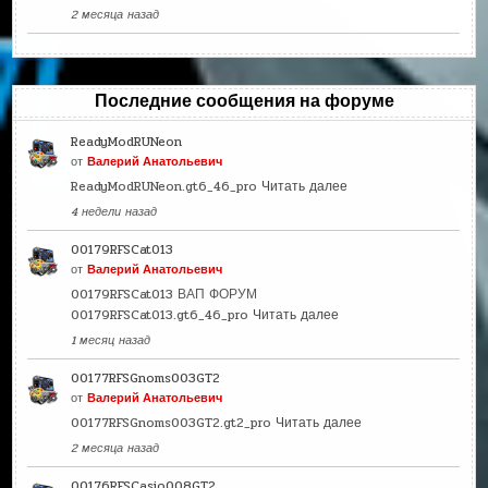
2 месяца назад
Последние сообщения на форуме
ReadyModRUNeon
от
Валерий Анатольевич
ReadyModRUNeon.gt6_46_pro
Читать далее
4 недели назад
00179RFSCat013
от
Валерий Анатольевич
00179RFSCat013 ВАП ФОРУМ
00179RFSCat013.gt6_46_pro
Читать далее
1 месяц назад
00177RFSGnoms003GT2
от
Валерий Анатольевич
00177RFSGnoms003GT2.gt2_pro
Читать далее
2 месяца назад
00176RFSCasio008GT2