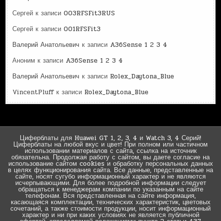
Сергей
к записи
003RFSFit3RUS
Сергей
к записи
001RFSFit3
Валерий Анатольевич
к записи
A36Sense 1 2 3 4
Аноним
к записи
A36Sense 1 2 3 4
Валерий Анатольевич
к записи
Rolex_Daytona_Blue
VincentPluff
к записи
Rolex_Daytona_Blue
Циферблаты для Huawei GT 1, 2, 3, 4 и Watch 3, 4 Серий!
Циферблаты на любой вкус и цвет! При полном или частичном
использовании материалов с сайта, ссылка на источник
обязательна. Продолжая работу с сайтом, вы даете согласие на
использование сайтом cookies и обработку персональных данных
в целях функционирования сайта. Все данные, представленные на
сайте, носят сугубо информационный характер и не являются
исчерпывающими. Для более подробной информации следует
обращаться к менеджерам компании по указанным на сайте
телефонам. Вся представленная на сайте информация,
касающаяся комплектации, технических характеристик, цветовых
сочетаний, а также стоимости продукции, носит информационный
характер и ни при каких условиях не является публичной