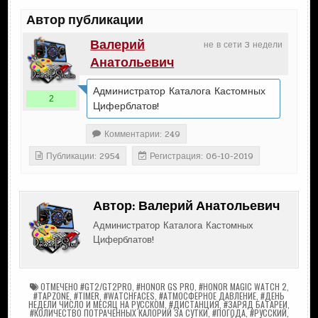
Автор публикации
Валерий
не в сети 3 недели
Анатольевич
Администратор Каталога Кастомных
2
Циферблатов!
Комментарии: 249
Публикации: 2954
Регистрация: 06-10-2019
Автор:
Валерий Анатольевич
Администратор Каталога Кастомных
Циферблатов!
ОТМЕЧЕНО
#GT2/GT2PRO
,
#HONOR GS PRO
,
#HONOR MAGIC WATCH 2
,
#TAPZONE
,
#TIMER
,
#WATCHFACES
,
#АТМОСФЕРНОЕ ДАВЛЕНИЕ
,
#ДЕНЬ
НЕДЕЛИ ЧИСЛО И МЕСЯЦ НА РУССКОМ
,
#ДИСТАНЦИЯ
,
#ЗАРЯД БАТАРЕИ
,
#КОЛИЧЕСТВО ПОТРАЧЕННЫХ КАЛОРИЙ ЗА СУТКИ
,
#ПОГОДА
,
#РУССКИЙ
,