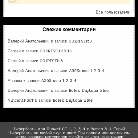
Все пользователи
Свежие комментарии
Валерий Анатольевич
к записи
001RFSFit3
Сергей
к записи
003RFSFit3RUS
Сергей
к записи
001RFSFit3
Валерий Анатольевич
к записи
A36Sense 1 2 3 4
Аноним
к записи
A36Sense 1 2 3 4
Валерий Анатольевич
к записи
Rolex_Daytona_Blue
VincentPluff
к записи
Rolex_Daytona_Blue
Циферблаты для Huawei GT 1, 2, 3, 4 и Watch 3, 4 Серий!
Циферблаты на любой вкус и цвет! При полном или частичном
использовании материалов с сайта, ссылка на источник