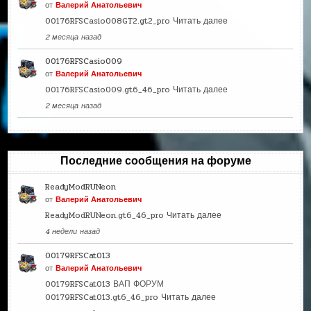
от
Валерий Анатольевич
00176RFSCasio008GT2.gt2_pro
Читать далее
2 месяца назад
00176RFSCasio009
от
Валерий Анатольевич
00176RFSCasio009.gt6_46_pro
Читать далее
2 месяца назад
Последние сообщения на форуме
ReadyModRUNeon
от
Валерий Анатольевич
ReadyModRUNeon.gt6_46_pro
Читать далее
4 недели назад
00179RFSCat013
от
Валерий Анатольевич
00179RFSCat013 ВАП ФОРУМ
00179RFSCat013.gt6_46_pro
Читать далее