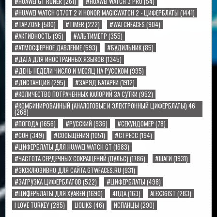
#HUAWEI GT RUNER
(261)
#HUAWEI WATCH 3 PRO
(54)
#HUAWEI WATCH GT/GT 2 И HONOR MAGICWATCH 2 - ЦИФЕРБЛАТЫ
(1441)
#TAPZONE
(580)
#TIMER
(222)
#WATCHFACES
(904)
#АКТИВНОСТЬ
(95)
#АЛЬТИМЕТР
(355)
#АТМОСФЕРНОЕ ДАВЛЕНИЕ
(593)
#БУДИЛЬНИК
(85)
#ДАТА ДЛЯ ИНОСТРАННЫХ ЯЗЫКОВ
(1345)
#ДЕНЬ НЕДЕЛИ ЧИСЛО И МЕСЯЦ НА РУССКОМ
(995)
#ДИСТАНЦИЯ
(295)
#ЗАРЯД БАТАРЕИ
(1912)
#КОЛИЧЕСТВО ПОТРАЧЕННЫХ КАЛОРИЙ ЗА СУТКИ
(952)
#КОМБИНИРОВАННЫЙ (АНАЛОГОВЫЕ И ЭЛЕКТРОННЫЙ ЦИФЕРБЛАТЫ) 46
(268)
#ПОГОДА
(1656)
#РУССКИЙ
(936)
#СЕКУНДОМЕР
(78)
#СОН
(349)
#СООБЩЕНИЯ
(1051)
#СТРЕСС
(194)
#ЦИФЕРБЛАТЫ ДЛЯ HUAWEI WATCH GT
(1683)
#ЧАСТОТА СЕРДЕЧНЫХ СОКРАЩЕНИЙ (ПУЛЬС)
(1786)
#ШАГИ
(1931)
#ЭКСКЛЮЗИВНО ДЛЯ САЙТА GTWFACES.RU
(931)
#ЗАГРУЗКА ЦИФЕРБЛАТОВ
(522)
#ЦИФЕРБЛАТЫ
(498)
#ЦИФЕРБЛАТЫ ДЛЯ ХУАВЕЙ
(1690)
4ПДА
(163)
ALEX36IST
(283)
I LOVE TURKEY
(285)
LIOLIKS
(46)
ИСПАНЦЫ
(290)