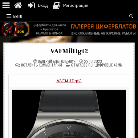
Вход
Регистрация
Перейти
МЕНЮ
к
содержимому
VAFMilDgt2
ВАЛЕРИЙ АНАТОЛЬЕВИЧ
22.10.2023
НА
ОПУБЛИКОВАНО
ОСТАВИТЬ КОММЕНТАРИЙ
GTWFACES.RU
,
ЦИФРОВЫЕ 46MM
VAFMILDGT2
В
VAFMilDgt2