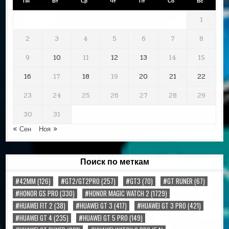
Пн
Вт
Ср
Чт
Пт
Сб
Вс
1
2
3
4
5
6
7
8
9
10
11
12
13
14
15
16
17
18
19
20
21
22
23
24
25
26
27
28
29
30
31
« Сен
Ноя »
Поиск по меткам
#42MM
(126)
#GT2/GT2PRO
(257)
#GT3
(70)
#GT RUNER
(67)
#HONOR GS PRO
(330)
#HONOR MAGIC WATCH 2
(1729)
#HUAWEI FIT 2
(38)
#HUAWEI GT 3
(417)
#HUAWEI GT 3 PRO
(421)
#HUAWEI GT 4
(235)
#HUAWEI GT 5 PRO
(149)