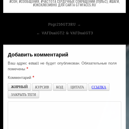
#СОН
,
#СООБЩЕНИЯ
,
#ЧАСТОТА СЕРДЕЧНЫХ СОКРАЩЕНИЙ (ПУЛЬС)
,
#ШАГИ
,
#ЭКСКЛЮЗИВНО ДЛЯ САЙТА GTWFACES.RU
Навигация
Psgr216GT3RU →
по
← VAFDualGT2 & VAFDualGT3
записям
Добавить комментарий
Ваш адрес email не будет опубликован.
Обязательные поля
помечены
*
Комментарий
*
ЖИРНЫЙ
КУРСИВ
КОД
ЦИТАТА
ССЫЛКА
ЗАКРЫТЬ ТЕГИ