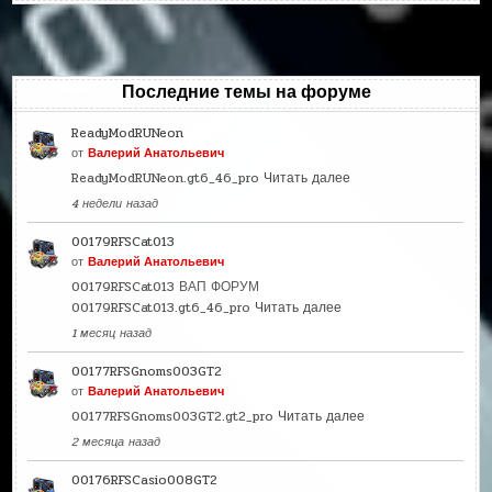
Последние темы на форуме
ReadyModRUNeon
от
Валерий Анатольевич
ReadyModRUNeon.gt6_46_pro
Читать далее
4 недели назад
00179RFSCat013
от
Валерий Анатольевич
00179RFSCat013 ВАП ФОРУМ
00179RFSCat013.gt6_46_pro
Читать далее
1 месяц назад
00177RFSGnoms003GT2
от
Валерий Анатольевич
00177RFSGnoms003GT2.gt2_pro
Читать далее
2 месяца назад
00176RFSCasio008GT2