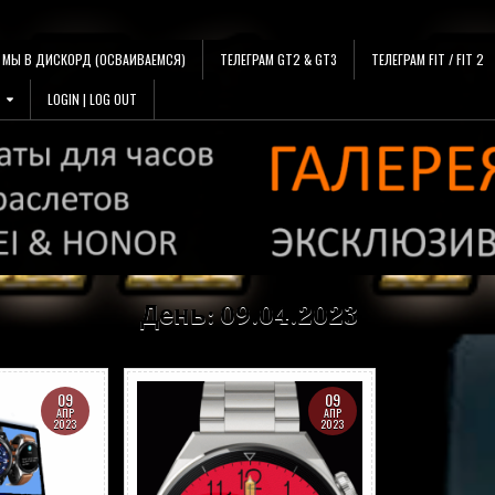
МЫ В ДИСКОРД (ОСВАИВАЕМСЯ)
ТЕЛЕГРАМ GT2 & GT3
ТЕЛЕГРАМ FIT / FIT 2
LOGIN | LOG OUT
День:
09.04.2023
09
09
АПР
АПР
2023
2023