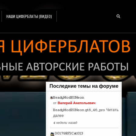
НАШИ ЦИФЕРБЛАТЫ (ВИДЕО)
Последние темы на форуме
ReadyModRUNeon
от
Валерий Анатольевич
ReadyModRUNeon.gt6_46_pro
Читать
далее
4 недели назад
00179RFSCat013