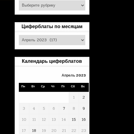
Поиск
по
рубрикам
Циферблаты по месяцам
Циферблаты
по
месяцам
Календарь циферблатов
Апрель 2023
Пн
Вт
Ср
Чт
Пт
Сб
Вс
1
2
3
4
5
6
7
8
9
10
11
12
13
14
15
16
17
18
19
20
21
22
23