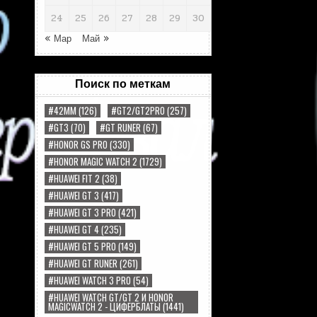
24
25
26
27
28
29
30
« Мар
Май »
Поиск по меткам
#42MM
(126)
#GT2/GT2PRO
(257)
#GT3
(70)
#GT RUNER
(67)
#HONOR GS PRO
(330)
#HONOR MAGIC WATCH 2
(1729)
#HUAWEI FIT 2
(38)
#HUAWEI GT 3
(417)
#HUAWEI GT 3 PRO
(421)
#HUAWEI GT 4
(235)
#HUAWEI GT 5 PRO
(149)
#HUAWEI GT RUNER
(261)
#HUAWEI WATCH 3 PRO
(54)
#HUAWEI WATCH GT/GT 2 И HONOR
MAGICWATCH 2 - ЦИФЕРБЛАТЫ
(1441)