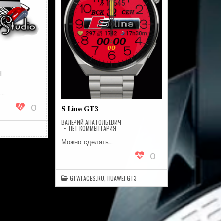
Ч
А
НОВЫЙ
АЙТ!
!…
0
S Line GT3
ВАЛЕРИЙ АНАТОЛЬЕВИЧ
НА
НЕТ КОММЕНТАРИЯ
S
LINE
Можно сделать…
GT3
0
GTWFACES.RU
,
HUAWEI GT3