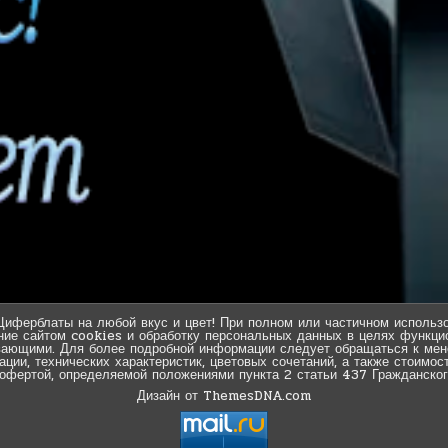
Циферблаты на любой вкус и цвет! При полном или частичном использо
ние сайтом cookies и обработку персональных данных в целях функцио
вающими. Для более подробной информации следует обращаться к мен
ии, технических характеристик, цветовых сочетаний, а также стоимос
 офертой, определяемой положениями пункта 2 статьи 437 Гражданског
Дизайн от ThemesDNA.com