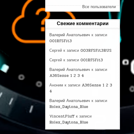
Все пользователи
Свежие комментарии
Валерий Анатольевич
к записи
001RFSFit3
Сергей
к записи
003RFSFit3RUS
Сергей
к записи
001RFSFit3
Валерий Анатольевич
к записи
A36Sense 1 2 3 4
Аноним
к записи
A36Sense 1 2 3
4
Валерий Анатольевич
к записи
Rolex_Daytona_Blue
VincentPluff
к записи
Rolex_Daytona_Blue