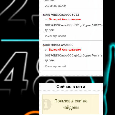
2 месяца назад
00176RFSCasio008GT2
от
Валерий Анатольевич
00176RFSCasio008GT2.gt2_pro
Читать
далее
2 месяца назад
00176RFSCasio009
от
Валерий Анатольевич
00176RFSCasio009.gt6_46_pro
Читать
далее
2 месяца назад
Сейчас в сети
Пользователи не
найдены