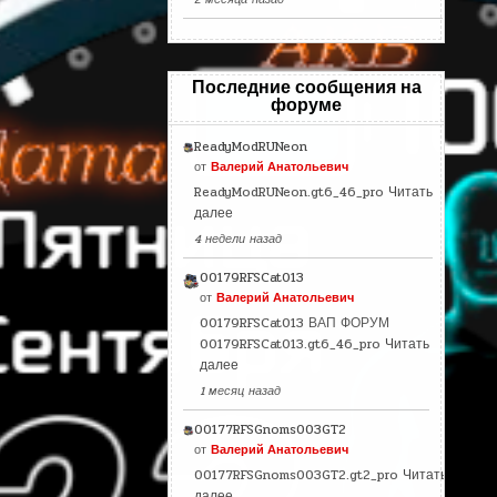
Последние сообщения на
форуме
ReadyModRUNeon
от
Валерий Анатольевич
ReadyModRUNeon.gt6_46_pro
Читать
далее
4 недели назад
00179RFSCat013
от
Валерий Анатольевич
00179RFSCat013 ВАП ФОРУМ
00179RFSCat013.gt6_46_pro
Читать
далее
1 месяц назад
00177RFSGnoms003GT2
от
Валерий Анатольевич
00177RFSGnoms003GT2.gt2_pro
Читать
далее