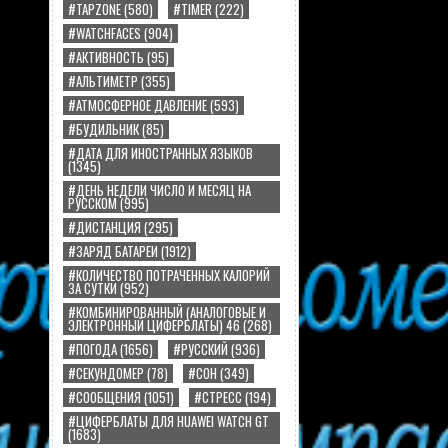
#TAPZONE
(580)
#TIMER
(222)
#WATCHFACES
(904)
#АКТИВНОСТЬ
(95)
#АЛЬТИМЕТР
(355)
#АТМОСФЕРНОЕ ДАВЛЕНИЕ
(593)
#БУДИЛЬНИК
(85)
#ДАТА ДЛЯ ИНОСТРАННЫХ ЯЗЫКОВ
(1345)
#ДЕНЬ НЕДЕЛИ ЧИСЛО И МЕСЯЦ НА
РУССКОМ
(995)
#ДИСТАНЦИЯ
(295)
#ЗАРЯД БАТАРЕИ
(1912)
#КОЛИЧЕСТВО ПОТРАЧЕННЫХ КАЛОРИЙ
ЗА СУТКИ
(952)
#КОМБИНИРОВАННЫЙ (АНАЛОГОВЫЕ И
ЭЛЕКТРОННЫЙ ЦИФЕРБЛАТЫ) 46
(268)
#ПОГОДА
(1656)
#РУССКИЙ
(936)
#СЕКУНДОМЕР
(78)
#СОН
(349)
#СООБЩЕНИЯ
(1051)
#СТРЕСС
(194)
#ЦИФЕРБЛАТЫ ДЛЯ HUAWEI WATCH GT
(1683)