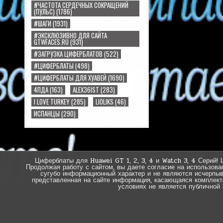
#ЧАСТОТА СЕРДЕЧНЫХ СОКРАЩЕНИЙ
(ПУЛЬС)
(1786)
#ШАГИ
(1931)
#ЭКСКЛЮЗИВНО ДЛЯ САЙТА
GTWFACES.RU
(931)
#ЗАГРУЗКА ЦИФЕРБЛАТОВ
(522)
#ЦИФЕРБЛАТЫ
(498)
#ЦИФЕРБЛАТЫ ДЛЯ ХУАВЕЙ
(1690)
4ПДА
(163)
ALEX36IST
(283)
I LOVE TURKEY
(285)
LIOLIKS
(46)
ИСПАНЦЫ
(290)
Циферблаты для Huawei GT 1, 2, 3, 4 и Watch 3, 4 Серий! 
Продолжая работу с сайтом, вы даете согласие на использова
сугубо информационный характер и не являются исчерпы
представленная на сайте информация, касающаяся комплектац
условиях не является публичной