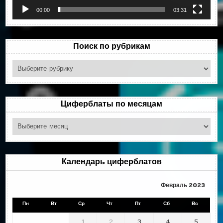
00:00
03:31
Поиск по рубрикам
Поиск
по
рубрикам
Циферблаты по месяцам
Циферблаты
по
месяцам
Календарь циферблатов
Февраль 2023
Пн
Вт
Ср
Чт
Пт
Сб
Вс
1
2
3
4
5