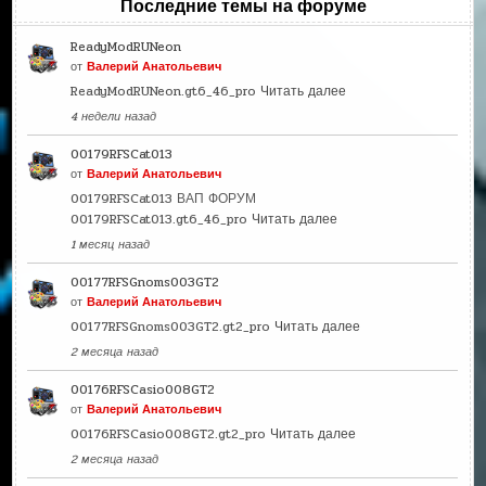
Последние темы на форуме
ReadyModRUNeon
от
Валерий Анатольевич
ReadyModRUNeon.gt6_46_pro
Читать далее
4 недели назад
00179RFSCat013
от
Валерий Анатольевич
00179RFSCat013 ВАП ФОРУМ
00179RFSCat013.gt6_46_pro
Читать далее
1 месяц назад
00177RFSGnoms003GT2
от
Валерий Анатольевич
00177RFSGnoms003GT2.gt2_pro
Читать далее
2 месяца назад
00176RFSCasio008GT2
от
Валерий Анатольевич
00176RFSCasio008GT2.gt2_pro
Читать далее
2 месяца назад