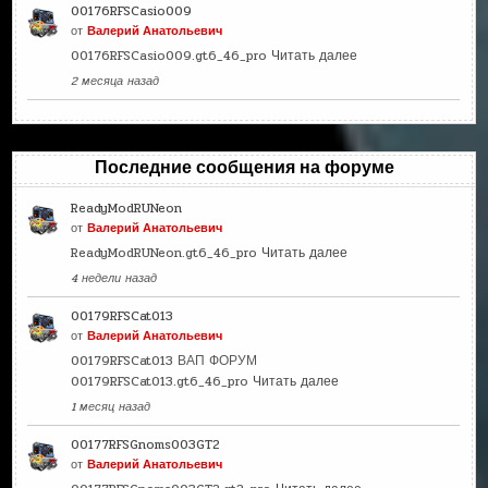
00176RFSCasio009
от
Валерий Анатольевич
00176RFSCasio009.gt6_46_pro
Читать далее
2 месяца назад
Последние сообщения на форуме
ReadyModRUNeon
от
Валерий Анатольевич
ReadyModRUNeon.gt6_46_pro
Читать далее
4 недели назад
00179RFSCat013
от
Валерий Анатольевич
00179RFSCat013 ВАП ФОРУМ
00179RFSCat013.gt6_46_pro
Читать далее
1 месяц назад
00177RFSGnoms003GT2
от
Валерий Анатольевич