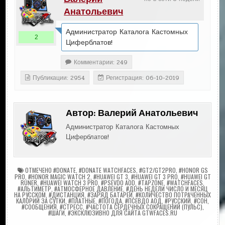
Анатольевич
Администратор Каталога Кастомных
2
Циферблатов!
Комментарии: 249
Публикации: 2954
Регистрация: 06-10-2019
Автор:
Валерий Анатольевич
Администратор Каталога Кастомных
Циферблатов!
ОТМЕЧЕНО
#DONATE
,
#DONATE WATCHFACES
,
#GT2/GT2PRO
,
#HONOR GS
PRO
,
#HONOR MAGIC WATCH 2
,
#HUAWEI GT 3
,
#HUAWEI GT 3 PRO
,
#HUAWEI GT
RUNER
,
#HUAWEI WATCH 3 PRO
,
#PSEVDO AOD
,
#TAPZONE
,
#WATCHFACES
,
#АЛЬТИМЕТР
,
#АТМОСФЕРНОЕ ДАВЛЕНИЕ
,
#ДЕНЬ НЕДЕЛИ ЧИСЛО И МЕСЯЦ
НА РУССКОМ
,
#ДИСТАНЦИЯ
,
#ЗАРЯД БАТАРЕИ
,
#КОЛИЧЕСТВО ПОТРАЧЕННЫХ
КАЛОРИЙ ЗА СУТКИ
,
#ПЛАТНЫЕ
,
#ПОГОДА
,
#ПСЕВДО АОД
,
#РУССКИЙ
,
#СОН
,
#СООБЩЕНИЯ
,
#СТРЕСС
,
#ЧАСТОТА СЕРДЕЧНЫХ СОКРАЩЕНИЙ (ПУЛЬС)
,
#ШАГИ
,
#ЭКСКЛЮЗИВНО ДЛЯ САЙТА GTWFACES.RU