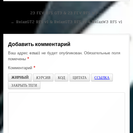
Навигация
23 FEV RFS GT3 & 23 FEV RFS W3 →
по
← RelaxGT2 RFS v1 & RelaxGT3 RFS v1 & RelaxW3 RFS v1
записям
Добавить комментарий
Ваш адрес email не будет опубликован.
Обязательные поля
помечены
*
Комментарий
*
ЖИРНЫЙ
КУРСИВ
КОД
ЦИТАТА
ССЫЛКА
ЗАКРЫТЬ ТЕГИ