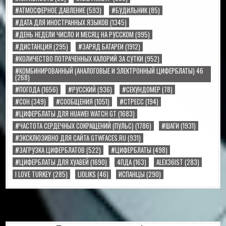
#АТМОСФЕРНОЕ ДАВЛЕНИЕ
(593)
#БУДИЛЬНИК
(85)
#ДАТА ДЛЯ ИНОСТРАННЫХ ЯЗЫКОВ
(1345)
#ДЕНЬ НЕДЕЛИ ЧИСЛО И МЕСЯЦ НА РУССКОМ
(995)
#ДИСТАНЦИЯ
(295)
#ЗАРЯД БАТАРЕИ
(1912)
#КОЛИЧЕСТВО ПОТРАЧЕННЫХ КАЛОРИЙ ЗА СУТКИ
(952)
#КОМБИНИРОВАННЫЙ (АНАЛОГОВЫЕ И ЭЛЕКТРОННЫЙ ЦИФЕРБЛАТЫ) 46
(268)
#ПОГОДА
(1656)
#РУССКИЙ
(936)
#СЕКУНДОМЕР
(78)
#СОН
(349)
#СООБЩЕНИЯ
(1051)
#СТРЕСС
(194)
#ЦИФЕРБЛАТЫ ДЛЯ HUAWEI WATCH GT
(1683)
#ЧАСТОТА СЕРДЕЧНЫХ СОКРАЩЕНИЙ (ПУЛЬС)
(1786)
#ШАГИ
(1931)
#ЭКСКЛЮЗИВНО ДЛЯ САЙТА GTWFACES.RU
(931)
#ЗАГРУЗКА ЦИФЕРБЛАТОВ
(522)
#ЦИФЕРБЛАТЫ
(498)
#ЦИФЕРБЛАТЫ ДЛЯ ХУАВЕЙ
(1690)
4ПДА
(163)
ALEX36IST
(283)
I LOVE TURKEY
(285)
LIOLIKS
(46)
ИСПАНЦЫ
(290)