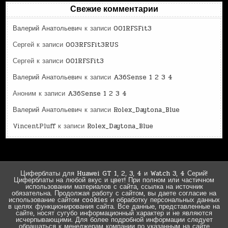
Свежие комментарии
Валерий Анатольевич
к записи
001RFSFit3
Сергей
к записи
003RFSFit3RUS
Сергей
к записи
001RFSFit3
Валерий Анатольевич
к записи
A36Sense 1 2 3 4
Аноним
к записи
A36Sense 1 2 3 4
Валерий Анатольевич
к записи
Rolex_Daytona_Blue
VincentPluff
к записи
Rolex_Daytona_Blue
Циферблаты для Huawei GT 1, 2, 3, 4 и Watch 3, 4 Серий!
Циферблаты на любой вкус и цвет! При полном или частичном
использовании материалов с сайта, ссылка на источник
обязательна. Продолжая работу с сайтом, вы даете согласие на
использование сайтом cookies и обработку персональных данных
в целях функционирования сайта. Все данные, представленные на
сайте, носят сугубо информационный характер и не являются
исчерпывающими. Для более подробной информации следует
обращаться к менеджерам компании по указанным на сайте