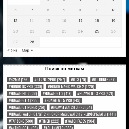
6
7
8
9
10
11
12
13
14
15
16
17
18
19
20
21
22
23
24
25
26
27
28
« Янв
Мар »
Поиск по меткам
#42MM
(126)
#GT2/GT2PRO
(257)
#GT3
(70)
#GT RUNER
(67)
#HONOR GS PRO
(330)
#HONOR MAGIC WATCH 2
(1729)
#HUAWEI FIT 2
(38)
#HUAWEI GT 3
(417)
#HUAWEI GT 3 PRO
(421)
#HUAWEI GT 4
(235)
#HUAWEI GT 5 PRO
(149)
#HUAWEI GT RUNER
(261)
#HUAWEI WATCH 3 PRO
(54)
#HUAWEI WATCH GT/GT 2 И HONOR MAGICWATCH 2 - ЦИФЕРБЛАТЫ
(1441)
#TAPZONE
(580)
#TIMER
(222)
#WATCHFACES
(904)
#АКТИВНОСТЬ
(95)
#АЛЬТИМЕТР
(355)