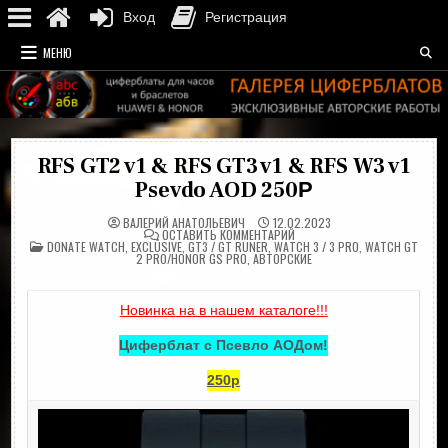
Вход
Регистрация
Перейти
МЕНЮ
к
содержимому
RFS GT2 v1 & RFS GT3 v1 & RFS W3 v1
Psevdo AOD 250Р
ВАЛЕРИЙ АНАТОЛЬЕВИЧ
12.02.2023
НА
ОСТАВИТЬ КОММЕНТАРИЙ
ОПУБЛИКОВАНО
RFS
DONATE WATCH
,
EXCLUSIVE
,
GT3 / GT RUNER
,
WATCH 3 / 3 PRO
,
WATCH GT
В
GT2
2 PRO/HONOR GS PRO
,
АВТОРСКИЕ
V1
&
RFS
GT3
Новинка на в нашем каталоге!!!
V1
&
RFS
Циферблат с Псевло АОДом!
W3
V1
PSEVDO
250р
AOD
250Р