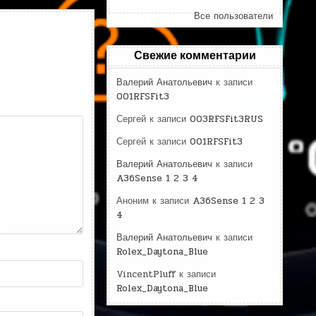
Все пользователи
Свежие комментарии
Валерий Анатольевич
к записи
001RFSFit3
Сергей
к записи
003RFSFit3RUS
Сергей
к записи
001RFSFit3
Валерий Анатольевич
к записи
A36Sense 1 2 3 4
Аноним
к записи
A36Sense 1 2 3
4
Валерий Анатольевич
к записи
Rolex_Daytona_Blue
VincentPluff
к записи
Rolex_Daytona_Blue