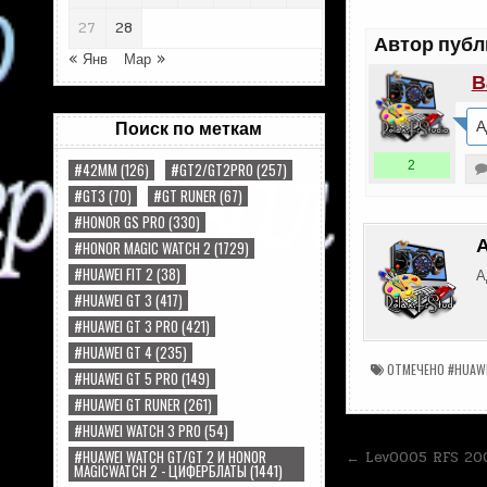
27
28
Автор публ
« Янв
Мар »
В
А
Поиск по меткам
2
#42MM
(126)
#GT2/GT2PRO
(257)
#GT3
(70)
#GT RUNER
(67)
#HONOR GS PRO
(330)
#HONOR MAGIC WATCH 2
(1729)
#HUAWEI FIT 2
(38)
А
#HUAWEI GT 3
(417)
#HUAWEI GT 3 PRO
(421)
#HUAWEI GT 4
(235)
ОТМЕЧЕНО
#HUAWE
#HUAWEI GT 5 PRO
(149)
#HUAWEI GT RUNER
(261)
#HUAWEI WATCH 3 PRO
(54)
Навигац
#HUAWEI WATCH GT/GT 2 И HONOR
← Lev0005 RFS 20
MAGICWATCH 2 - ЦИФЕРБЛАТЫ
(1441)