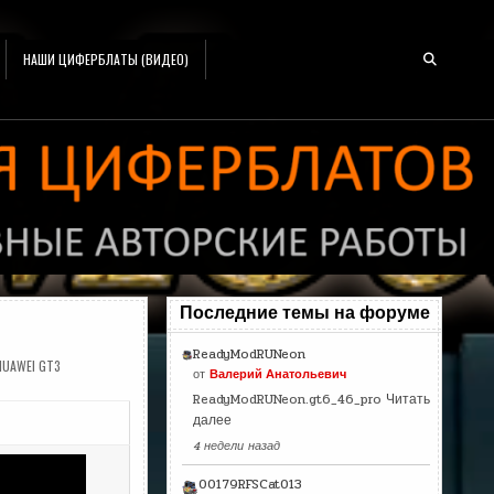
НАШИ ЦИФЕРБЛАТЫ (ВИДЕО)
Последние темы на форуме
ReadyModRUNeon
HUAWEI GT3
от
Валерий Анатольевич
ReadyModRUNeon.gt6_46_pro
Читать
далее
4 недели назад
00179RFSCat013