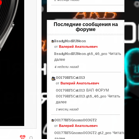
Последние сообщения на
форуме
ReadyModRUNeon
от
Валерий Анатольевич
ReadyModRUNeon.gt6_46_pro
Читать
далее
4 недели назад
00179RFSCat013
от
Валерий Анатольевич
00179RFSCat013 ВАП ФОРУМ
00179RFSCat013.gt6_46_pro
Читать
далее
1 месяц назад
00177RFSGnoms003GT2
от
Валерий Анатольевич
00177RFSGnoms003GT2.gt2_pro
Читать
0
далее