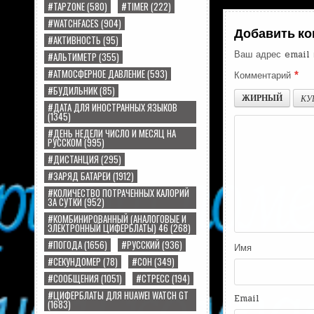
по
#TAPZONE
(580)
#TIMER
(222)
записям
#WATCHFACES
(904)
Добавить к
#АКТИВНОСТЬ
(95)
Ваш адрес email 
#АЛЬТИМЕТР
(355)
#АТМОСФЕРНОЕ ДАВЛЕНИЕ
(593)
Комментарий
*
#БУДИЛЬНИК
(85)
ЖИРНЫЙ
КУ
#ДАТА ДЛЯ ИНОСТРАННЫХ ЯЗЫКОВ
(1345)
#ДЕНЬ НЕДЕЛИ ЧИСЛО И МЕСЯЦ НА
РУССКОМ
(995)
#ДИСТАНЦИЯ
(295)
#ЗАРЯД БАТАРЕИ
(1912)
#КОЛИЧЕСТВО ПОТРАЧЕННЫХ КАЛОРИЙ
ЗА СУТКИ
(952)
#КОМБИНИРОВАННЫЙ (АНАЛОГОВЫЕ И
ЭЛЕКТРОННЫЙ ЦИФЕРБЛАТЫ) 46
(268)
#ПОГОДА
(1656)
#РУССКИЙ
(936)
Имя
#СЕКУНДОМЕР
(78)
#СОН
(349)
#СООБЩЕНИЯ
(1051)
#СТРЕСС
(194)
#ЦИФЕРБЛАТЫ ДЛЯ HUAWEI WATCH GT
Email
(1683)