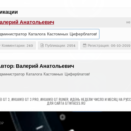
икации
алерий Анатольевич
не
дминистратор Каталога Кастомных Циферблатов!
Комментарии: 249
Публикации: 2954
Регистрация: 06-10-2019
Автор:
Валерий Анатольевич
дминистратор Каталога Кастомных Циферблатов!
I GT 3
,
#HUAWEI GT 3 PRO
,
#HUAWEI GT RUNER
,
#ДЕНЬ НЕДЕЛИ ЧИСЛО И МЕСЯЦ НА РУС
ДЛЯ САЙТА GTWFACES.RU
ия
0₽