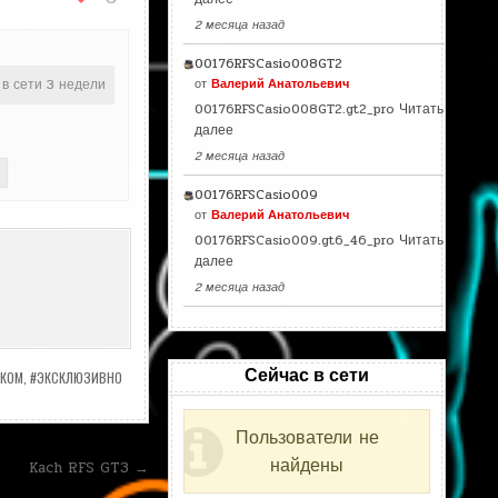
2 месяца назад
00176RFSCasio008GT2
 в сети 3 недели
от
Валерий Анатольевич
00176RFSCasio008GT2.gt2_pro
Читать
далее
2 месяца назад
00176RFSCasio009
от
Валерий Анатольевич
00176RFSCasio009.gt6_46_pro
Читать
далее
2 месяца назад
Сейчас в сети
СКОМ
,
#ЭКСКЛЮЗИВНО
Пользователи не
найдены
Kach RFS GT3 →