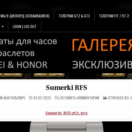
МЫ В ДИСКОРД (ОСВАИВАЕМСЯ)
ТЕЛЕГРАМ GT2 & GT3
ТЕЛЕГРАМ FIT / FIT 2
LOGIN | LOG OUT
Sumerki RFS
НА
ОПУБЛИКОВАНО
ИЙ АНАТОЛЬЕВИЧ
03.02.2023
ОСТАВИТЬ КОММЕНТАРИЙ
GTWFACES.RU
,
SUMERKI
В
RFS
Sumerki RFS.gt3_pro