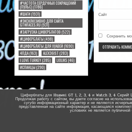
#ЧАСТОТА СЕРДЕЧНЫХ СОКРАЩЕНИЙ
(ПУЛЬС)
(1786)
#ШАГИ
(1931)
Сайт
#ЭКСКЛЮЗИВНО ДЛЯ САЙТА
GTWFACES.RU
(931)
#ЗАГРУЗКА ЦИФЕРБЛАТОВ
(522)
Сохранить мо
#ЦИФЕРБЛАТЫ
(498)
#ЦИФЕРБЛАТЫ ДЛЯ ХУАВЕЙ
(1690)
4ПДА
(163)
ALEX36IST
(283)
I LOVE TURKEY
(285)
LIOLIKS
(46)
ИСПАНЦЫ
(290)
Циферблаты для Huawei GT 1, 2, 3, 4 и Watch 3, 4 Серий! 
Продолжая работу с сайтом, вы даете согласие на использова
сугубо информационный характер и не являются исчерпы
представленная на сайте информация, касающаяся комплектац
условиях не является публичной