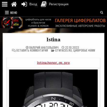
Вход
Регистрация
Перейти
МЕНЮ
к
содержимому
Istina
ВАЛЕРИЙ АНАТОЛЬЕВИЧ
23.10.2022
НА
ОПУБЛИКОВАНО
ОСТАВИТЬ КОММЕНТАРИЙ
GTWFACES.RU
,
ЦИФРОВЫЕ 46MM
ISTINA
В
Istina.honor_gs_pro