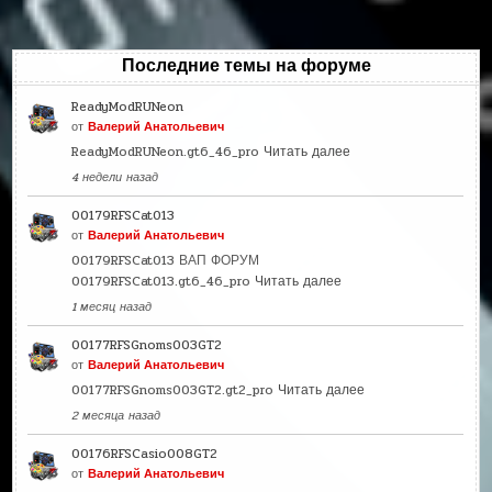
Последние темы на форуме
ReadyModRUNeon
от
Валерий Анатольевич
ReadyModRUNeon.gt6_46_pro
Читать далее
4 недели назад
00179RFSCat013
от
Валерий Анатольевич
00179RFSCat013 ВАП ФОРУМ
00179RFSCat013.gt6_46_pro
Читать далее
1 месяц назад
00177RFSGnoms003GT2
от
Валерий Анатольевич
00177RFSGnoms003GT2.gt2_pro
Читать далее
2 месяца назад
00176RFSCasio008GT2
от
Валерий Анатольевич