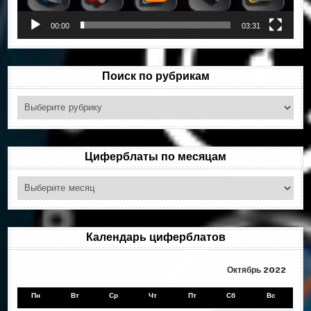
00:00
03:31
Поиск по рубрикам
Поиск
по
рубрикам
Циферблаты по месяцам
Циферблаты
по
месяцам
Календарь циферблатов
Октябрь 2022
Пн
Вт
Ср
Чт
Пт
Сб
Вс