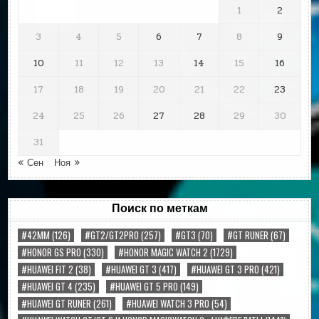
1
2
3
4
5
6
7
8
9
10
11
12
13
14
15
16
17
18
19
20
21
22
23
24
25
26
27
28
29
30
31
« Сен
Ноя »
Поиск по меткам
#42MM
(126)
#GT2/GT2PRO
(257)
#GT3
(70)
#GT RUNER
(67)
#HONOR GS PRO
(330)
#HONOR MAGIC WATCH 2
(1729)
#HUAWEI FIT 2
(38)
#HUAWEI GT 3
(417)
#HUAWEI GT 3 PRO
(421)
#HUAWEI GT 4
(235)
#HUAWEI GT 5 PRO
(149)
#HUAWEI GT RUNER
(261)
#HUAWEI WATCH 3 PRO
(54)