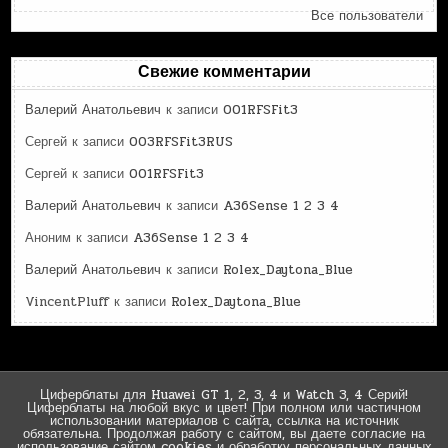
Все пользователи
Свежие комментарии
Валерий Анатольевич
к записи
001RFSFit3
Сергей
к записи
003RFSFit3RUS
Сергей
к записи
001RFSFit3
Валерий Анатольевич
к записи
A36Sense 1 2 3 4
Аноним
к записи
A36Sense 1 2 3 4
Валерий Анатольевич
к записи
Rolex_Daytona_Blue
VincentPluff
к записи
Rolex_Daytona_Blue
Циферблаты для Huawei GT 1, 2, 3, 4 и Watch 3, 4 Серий!
Циферблаты на любой вкус и цвет! При полном или частичном
использовании материалов с сайта, ссылка на источник
обязательна. Продолжая работу с сайтом, вы даете согласие на
использование сайтом cookies и обработку персональных данных