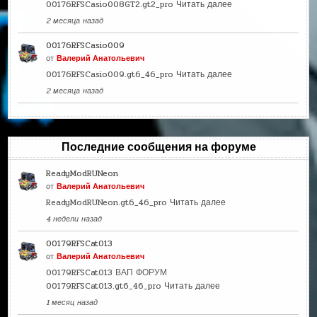
00176RFSCasio008GT2.gt2_pro
Читать далее
2 месяца назад
00176RFSCasio009
от
Валерий Анатольевич
00176RFSCasio009.gt6_46_pro
Читать далее
2 месяца назад
Последние сообщения на форуме
ReadyModRUNeon
от
Валерий Анатольевич
ReadyModRUNeon.gt6_46_pro
Читать далее
4 недели назад
00179RFSCat013
от
Валерий Анатольевич
00179RFSCat013 ВАП ФОРУМ
00179RFSCat013.gt6_46_pro
Читать далее
1 месяц назад