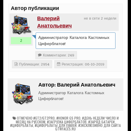
Автор публикации
Валерий
не в сети 2 недели
Анатольевич
Администратор Каталога Кастомных
2
Циферблатов!
Комментарии: 249
Публикации: 2954
Регистрация: 06-10-2019
Автор:
Валерий Анатольевич
Администратор Каталога Кастомных
Циферблатов!
ОТМЕЧЕНО
#GT2/GT2PRO
,
#HONOR GS PRO
,
#ДЕНЬ НЕДЕЛИ ЧИСЛО И
МЕСЯЦ НА РУССКОМ
,
#ЗАГРУЗКА ЦИФЕРБЛАТОВ
,
#ЗАРЯД БАТАРЕИ
,
#ЦИФЕРБЛАТЫ
,
#ЦИФЕРБЛАТЫ ДЛЯ ХУАВЕЙ
,
#ЭКСКЛЮЗИВНО ДЛЯ САЙТА
GTWFACES.RU