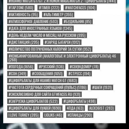
#HUAWEI WATCH GT/GT 2 И HONOR MAGICWATCH 2 - ЦИФЕРБЛАТЫ
(1441)
#TAPZONE
(580)
#TIMER
(222)
#WATCHFACES
(904)
#АКТИВНОСТЬ
(95)
#АЛЬТИМЕТР
(355)
#АТМОСФЕРНОЕ ДАВЛЕНИЕ
(593)
#БУДИЛЬНИК
(85)
#ДАТА ДЛЯ ИНОСТРАННЫХ ЯЗЫКОВ
(1345)
#ДЕНЬ НЕДЕЛИ ЧИСЛО И МЕСЯЦ НА РУССКОМ
(995)
#ДИСТАНЦИЯ
(295)
#ЗАРЯД БАТАРЕИ
(1912)
#КОЛИЧЕСТВО ПОТРАЧЕННЫХ КАЛОРИЙ ЗА СУТКИ
(952)
#КОМБИНИРОВАННЫЙ (АНАЛОГОВЫЕ И ЭЛЕКТРОННЫЙ ЦИФЕРБЛАТЫ) 46
(268)
#ПОГОДА
(1656)
#РУССКИЙ
(936)
#СЕКУНДОМЕР
(78)
#СОН
(349)
#СООБЩЕНИЯ
(1051)
#СТРЕСС
(194)
#ЦИФЕРБЛАТЫ ДЛЯ HUAWEI WATCH GT
(1683)
#ЧАСТОТА СЕРДЕЧНЫХ СОКРАЩЕНИЙ (ПУЛЬС)
(1786)
#ШАГИ
(1931)
#ЭКСКЛЮЗИВНО ДЛЯ САЙТА GTWFACES.RU
(931)
#ЗАГРУЗКА ЦИФЕРБЛАТОВ
(522)
#ЦИФЕРБЛАТЫ
(498)
#ЦИФЕРБЛАТЫ ДЛЯ ХУАВЕЙ
(1690)
4ПДА
(163)
ALEX36IST
(283)
I LOVE TURKEY
(285)
LIOLIKS
(46)
ИСПАНЦЫ
(290)