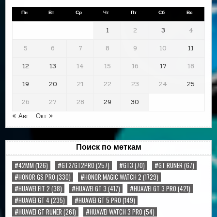
Пн
Вт
Ср
Чт
Пт
Сб
Вс
1
2
3
4
5
6
7
8
9
10
11
12
13
14
15
16
17
18
19
20
21
22
23
24
25
26
27
28
29
30
« Авг
Окт »
Поиск по меткам
#42MM
(126)
#GT2/GT2PRO
(257)
#GT3
(70)
#GT RUNER
(67)
#HONOR GS PRO
(330)
#HONOR MAGIC WATCH 2
(1729)
#HUAWEI FIT 2
(38)
#HUAWEI GT 3
(417)
#HUAWEI GT 3 PRO
(421)
#HUAWEI GT 4
(235)
#HUAWEI GT 5 PRO
(149)
#HUAWEI GT RUNER
(261)
#HUAWEI WATCH 3 PRO
(54)