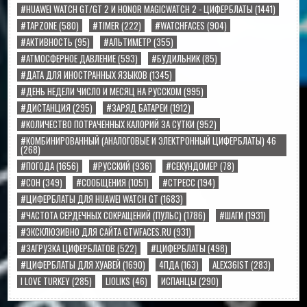
#HUAWEI WATCH GT/GT 2 И HONOR MAGICWATCH 2 - ЦИФЕРБЛАТЫ
(1441)
#TAPZONE
(580)
#TIMER
(222)
#WATCHFACES
(904)
#АКТИВНОСТЬ
(95)
#АЛЬТИМЕТР
(355)
#АТМОСФЕРНОЕ ДАВЛЕНИЕ
(593)
#БУДИЛЬНИК
(85)
#ДАТА ДЛЯ ИНОСТРАННЫХ ЯЗЫКОВ
(1345)
#ДЕНЬ НЕДЕЛИ ЧИСЛО И МЕСЯЦ НА РУССКОМ
(995)
#ДИСТАНЦИЯ
(295)
#ЗАРЯД БАТАРЕИ
(1912)
#КОЛИЧЕСТВО ПОТРАЧЕННЫХ КАЛОРИЙ ЗА СУТКИ
(952)
#КОМБИНИРОВАННЫЙ (АНАЛОГОВЫЕ И ЭЛЕКТРОННЫЙ ЦИФЕРБЛАТЫ) 46
(268)
#ПОГОДА
(1656)
#РУССКИЙ
(936)
#СЕКУНДОМЕР
(78)
#СОН
(349)
#СООБЩЕНИЯ
(1051)
#СТРЕСС
(194)
#ЦИФЕРБЛАТЫ ДЛЯ HUAWEI WATCH GT
(1683)
#ЧАСТОТА СЕРДЕЧНЫХ СОКРАЩЕНИЙ (ПУЛЬС)
(1786)
#ШАГИ
(1931)
#ЭКСКЛЮЗИВНО ДЛЯ САЙТА GTWFACES.RU
(931)
#ЗАГРУЗКА ЦИФЕРБЛАТОВ
(522)
#ЦИФЕРБЛАТЫ
(498)
#ЦИФЕРБЛАТЫ ДЛЯ ХУАВЕЙ
(1690)
4ПДА
(163)
ALEX36IST
(283)
I LOVE TURKEY
(285)
LIOLIKS
(46)
ИСПАНЦЫ
(290)