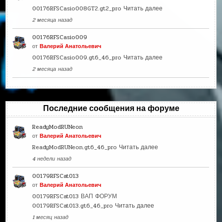
00176RFSCasio008GT2.gt2_pro
Читать далее
2 месяца назад
00176RFSCasio009
от
Валерий Анатольевич
00176RFSCasio009.gt6_46_pro
Читать далее
2 месяца назад
Последние сообщения на форуме
ReadyModRUNeon
от
Валерий Анатольевич
ReadyModRUNeon.gt6_46_pro
Читать далее
4 недели назад
00179RFSCat013
от
Валерий Анатольевич
00179RFSCat013 ВАП ФОРУМ
00179RFSCat013.gt6_46_pro
Читать далее
1 месяц назад