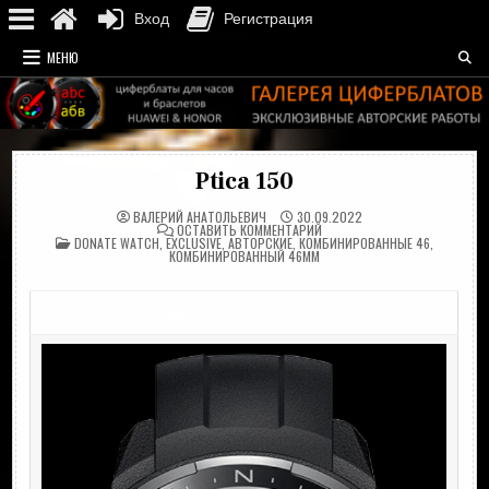
Вход
Регистрация
Перейти
МЕНЮ
к
содержимому
Ptica 150
ВАЛЕРИЙ АНАТОЛЬЕВИЧ
30.09.2022
НА
ОСТАВИТЬ КОММЕНТАРИЙ
ОПУБЛИКОВАНО
PTICA
DONATE WATCH
,
EXCLUSIVE
,
АВТОРСКИЕ
,
КОМБИНИРОВАННЫЕ 46
,
В
150
КОМБИНИРОВАННЫЙ 46ММ