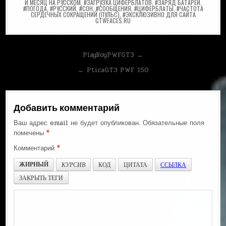
И МЕСЯЦ НА РУССКОМ
,
#ЗАГРУЗКА ЦИФЕРБЛАТОВ
,
#ЗАРЯД БАТАРЕИ
,
#ПОГОДА
,
#РУССКИЙ
,
#СОН
,
#СООБЩЕНИЯ
,
#ЦИФЕРБЛАТЫ
,
#ЧАСТОТА
СЕРДЕЧНЫХ СОКРАЩЕНИЙ (ПУЛЬС)
,
#ЭКСКЛЮЗИВНО ДЛЯ САЙТА
GTWFACES.RU
Навигация
PlayBoyPWFGT3 →
по
← PticaGT3 PWF 150
записям
Добавить комментарий
Ваш адрес email не будет опубликован.
Обязательные поля
помечены
*
Комментарий
*
ЖИРНЫЙ
КУРСИВ
КОД
ЦИТАТА
ССЫЛКА
ЗАКРЫТЬ ТЕГИ