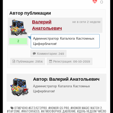
0
Автор публикации
Валерий
не в сети 2 недели
Анатольевич
Администратор Каталога Кастомных
2
Циферблатов!
Комментарии: 249
Публикации: 2954
Регистрация: 06-10-2019
Автор:
Валерий Анатольевич
Администратор Каталога Кастомных
Циферблатов!
ОТМЕЧЕНО
#GT2/GT2PRO
,
#HONOR GS PRO
,
#HONOR MAGIC WATCH 2
,
#TAPZONE
,
#WATCHFACES
,
#АТМОСФЕРНОЕ ДАВЛЕНИЕ
,
#ДЕНЬ НЕДЕЛИ ЧИСЛО