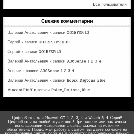
Все пользователи
Свежие комментарии
Валерий Анатольевич
к записи
001RFSFit3
Сергей
к записи
003RFSFit3RUS
Сергей
к записи
001RFSFit3
Валерий Анатольевич
к записи
A36Sense 1 2 3 4
Аноним
к записи
A36Sense 1 2 3 4
Валерий Анатольевич
к записи
Rolex_Daytona_Blue
VincentPluff
к записи
Rolex_Daytona_Blue
Циферблаты для Huawei GT 1, 2, 3, 4 и Watch 3, 4 Серий!
Циферблаты на любой вкус и цвет! При полном или частичном
использовании материалов с сайта, ссылка на источник
обязательна. Продолжая работу с сайтом, вы даете согласие на
использование сайтом cookies и обработку персональных данных