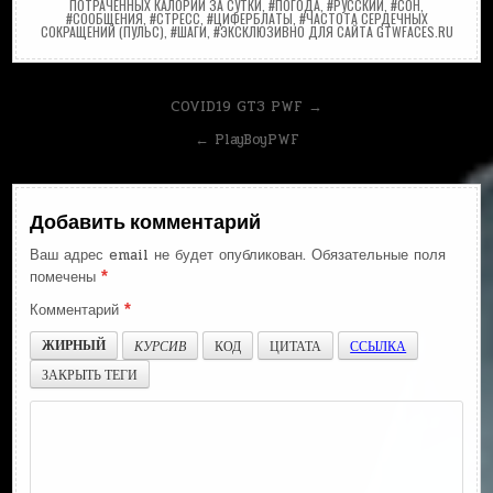
ПОТРАЧЕННЫХ КАЛОРИЙ ЗА СУТКИ
,
#ПОГОДА
,
#РУССКИЙ
,
#СОН
,
#СООБЩЕНИЯ
,
#СТРЕСС
,
#ЦИФЕРБЛАТЫ
,
#ЧАСТОТА СЕРДЕЧНЫХ
СОКРАЩЕНИЙ (ПУЛЬС)
,
#ШАГИ
,
#ЭКСКЛЮЗИВНО ДЛЯ САЙТА GTWFACES.RU
Навигация
COVID19 GT3 PWF →
по
← PlayBoyPWF
записям
Добавить комментарий
Ваш адрес email не будет опубликован.
Обязательные поля
помечены
*
Комментарий
*
ЖИРНЫЙ
КУРСИВ
КОД
ЦИТАТА
ССЫЛКА
ЗАКРЫТЬ ТЕГИ