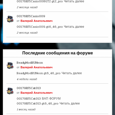
00176RFSCasio008GT2.gt2_pro
Читать далее
2 месяца назад
00176RFSCasio009
от
Валерий Анатольевич
00176RFSCasio009.gt6_46_pro
Читать далее
2 месяца назад
Последние сообщения на форуме
ReadyModRUNeon
от
Валерий Анатольевич
ReadyModRUNeon.gt6_46_pro
Читать далее
4 недели назад
00179RFSCat013
от
Валерий Анатольевич
00179RFSCat013 ВАП ФОРУМ
00179RFSCat013.gt6_46_pro
Читать далее
1 месяц назад