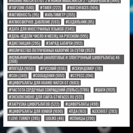
#HUAWEI WATCH GT/GT 2 И HONOR MAGICWATCH 2 - ЦИФЕРБЛАТЫ
(1441)
#TAPZONE
(580)
#TIMER
(222)
#WATCHFACES
(904)
#АКТИВНОСТЬ
(95)
#АЛЬТИМЕТР
(355)
#АТМОСФЕРНОЕ ДАВЛЕНИЕ
(593)
#БУДИЛЬНИК
(85)
#ДАТА ДЛЯ ИНОСТРАННЫХ ЯЗЫКОВ
(1345)
#ДЕНЬ НЕДЕЛИ ЧИСЛО И МЕСЯЦ НА РУССКОМ
(995)
#ДИСТАНЦИЯ
(295)
#ЗАРЯД БАТАРЕИ
(1912)
#КОЛИЧЕСТВО ПОТРАЧЕННЫХ КАЛОРИЙ ЗА СУТКИ
(952)
#КОМБИНИРОВАННЫЙ (АНАЛОГОВЫЕ И ЭЛЕКТРОННЫЙ ЦИФЕРБЛАТЫ) 46
(268)
#ПОГОДА
(1656)
#РУССКИЙ
(936)
#СЕКУНДОМЕР
(78)
#СОН
(349)
#СООБЩЕНИЯ
(1051)
#СТРЕСС
(194)
#ЦИФЕРБЛАТЫ ДЛЯ HUAWEI WATCH GT
(1683)
#ЧАСТОТА СЕРДЕЧНЫХ СОКРАЩЕНИЙ (ПУЛЬС)
(1786)
#ШАГИ
(1931)
#ЭКСКЛЮЗИВНО ДЛЯ САЙТА GTWFACES.RU
(931)
#ЗАГРУЗКА ЦИФЕРБЛАТОВ
(522)
#ЦИФЕРБЛАТЫ
(498)
#ЦИФЕРБЛАТЫ ДЛЯ ХУАВЕЙ
(1690)
4ПДА
(163)
ALEX36IST
(283)
I LOVE TURKEY
(285)
LIOLIKS
(46)
ИСПАНЦЫ
(290)