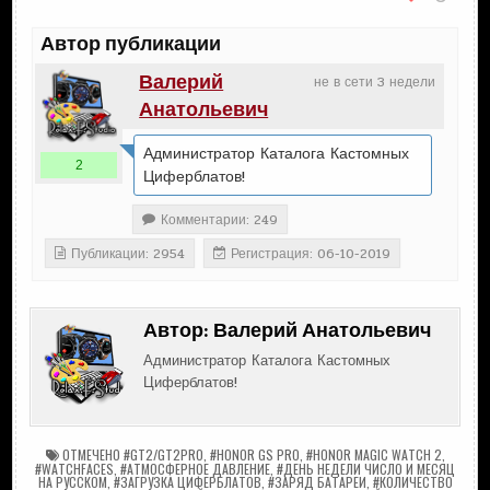
Автор публикации
Валерий
не в сети 3 недели
Анатольевич
Администратор Каталога Кастомных
2
Циферблатов!
Комментарии: 249
Публикации: 2954
Регистрация: 06-10-2019
Автор:
Валерий Анатольевич
Администратор Каталога Кастомных
Циферблатов!
ОТМЕЧЕНО
#GT2/GT2PRO
,
#HONOR GS PRO
,
#HONOR MAGIC WATCH 2
,
#WATCHFACES
,
#АТМОСФЕРНОЕ ДАВЛЕНИЕ
,
#ДЕНЬ НЕДЕЛИ ЧИСЛО И МЕСЯЦ
НА РУССКОМ
,
#ЗАГРУЗКА ЦИФЕРБЛАТОВ
,
#ЗАРЯД БАТАРЕИ
,
#КОЛИЧЕСТВО