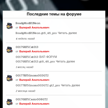
Последние темы на форуме
ReadyModRUNeon
от
Валерий Анатольевич
ReadyModRUNeon.gt6_46_pro
Читать далее
4 недели назад
00179RFSCat013
от
Валерий Анатольевич
00179RFSCat013 ВАП ФОРУМ
00179RFSCat013.gt6_46_pro
Читать далее
1 месяц назад
00177RFSGnoms003GT2
от
Валерий Анатольевич
00177RFSGnoms003GT2.gt2_pro
Читать далее
2 месяца назад
00176RFSCasio008GT2
от
Валерий Анатольевич