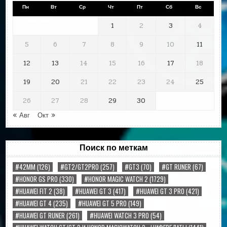
Пн
Вт
Ср
Чт
Пт
Сб
Вс
1
2
3
4
5
6
7
8
9
10
11
12
13
14
15
16
17
18
19
20
21
22
23
24
25
26
27
28
29
30
« Авг
Окт »
Поиск по меткам
#42MM
(126)
#GT2/GT2PRO
(257)
#GT3
(70)
#GT RUNER
(67)
#HONOR GS PRO
(330)
#HONOR MAGIC WATCH 2
(1729)
#HUAWEI FIT 2
(38)
#HUAWEI GT 3
(417)
#HUAWEI GT 3 PRO
(421)
#HUAWEI GT 4
(235)
#HUAWEI GT 5 PRO
(149)
#HUAWEI GT RUNER
(261)
#HUAWEI WATCH 3 PRO
(54)