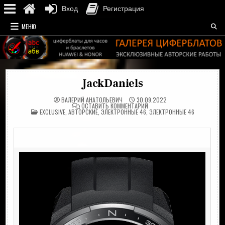
Вход
Регистрация
Перейти
МЕНЮ
к
содержимому
JackDaniels
ВАЛЕРИЙ АНАТОЛЬЕВИЧ
30.09.2022
НА
ОСТАВИТЬ КОММЕНТАРИЙ
ОПУБЛИКОВАНО
JACKDANIELS
EXCLUSIVE
,
АВТОРСКИЕ
,
ЭЛЕКТРОННЫЕ 46
,
ЭЛЕКТРОННЫЕ 46
В