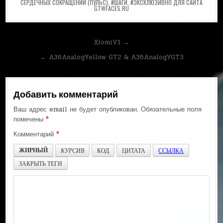
СЕРДЕЧНЫХ СОКРАЩЕНИЙ (ПУЛЬС)
,
#ШАГИ
,
#ЭКСКЛЮЗИВНО ДЛЯ САЙТА
GTWFACES.RU
Навигация
XiomiV1 →
по
← A36AnalogYellow GT2 & A36AnalogYGT3
записям
Добавить комментарий
Ваш адрес email не будет опубликован.
Обязательные поля
помечены
*
Комментарий
*
ЖИРНЫЙ
КУРСИВ
КОД
ЦИТАТА
ССЫЛКА
ЗАКРЫТЬ ТЕГИ