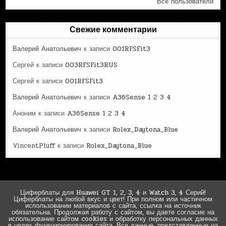
Все пользователи
Свежие комментарии
Валерий Анатольевич
к записи
001RFSFit3
Сергей
к записи
003RFSFit3RUS
Сергей
к записи
001RFSFit3
Валерий Анатольевич
к записи
A36Sense 1 2 3 4
Аноним
к записи
A36Sense 1 2 3 4
Валерий Анатольевич
к записи
Rolex_Daytona_Blue
VincentPluff
к записи
Rolex_Daytona_Blue
Циферблаты для Huawei GT 1, 2, 3, 4 и Watch 3, 4 Серий!
Циферблаты на любой вкус и цвет! При полном или частичном
использовании материалов с сайта, ссылка на источник
обязательна. Продолжая работу с сайтом, вы даете согласие на
использование сайтом cookies и обработку персональных данных
в целях функционирования сайта. Все данные, представленные на