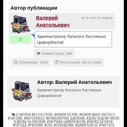
Автор публикации
Валерий
не в сети 3 недели
Анатольевич
Администратор Каталога Кастомных
2
Циферблатов!
Комментарии: 249
Публикации: 2954
Регистрация: 06-10-2019
Автор:
Валерий Анатольевич
Администратор Каталога Кастомных
Циферблатов!
ОТМЕЧЕНО
#GT2/GT2PRO
,
#HONOR GS PRO
,
#HONOR MAGIC WATCH 2
,
#TAPZONE
,
#WATCHFACES
,
#АТМОСФЕРНОЕ ДАВЛЕНИЕ
,
#ДЕНЬ НЕДЕЛИ ЧИСЛО
И МЕСЯЦ НА РУССКОМ
,
#ЗАГРУЗКА ЦИФЕРБЛАТОВ
,
#ЗАРЯД БАТАРЕИ
,
#ПОГОДА
,
#РУССКИЙ
,
#СОН
,
#СООБЩЕНИЯ
,
#ЦИФЕРБЛАТЫ
,
#ЧАСТОТА