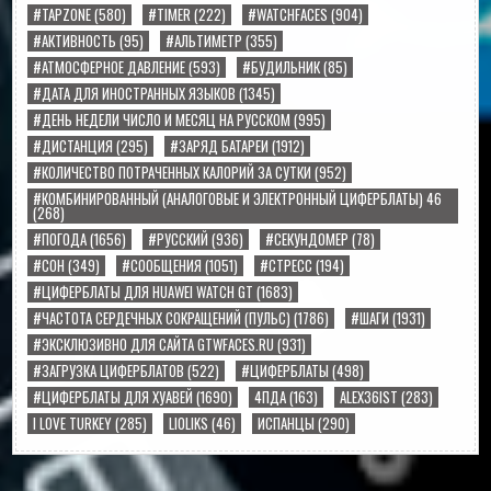
#TAPZONE
(580)
#TIMER
(222)
#WATCHFACES
(904)
#АКТИВНОСТЬ
(95)
#АЛЬТИМЕТР
(355)
#АТМОСФЕРНОЕ ДАВЛЕНИЕ
(593)
#БУДИЛЬНИК
(85)
#ДАТА ДЛЯ ИНОСТРАННЫХ ЯЗЫКОВ
(1345)
#ДЕНЬ НЕДЕЛИ ЧИСЛО И МЕСЯЦ НА РУССКОМ
(995)
#ДИСТАНЦИЯ
(295)
#ЗАРЯД БАТАРЕИ
(1912)
#КОЛИЧЕСТВО ПОТРАЧЕННЫХ КАЛОРИЙ ЗА СУТКИ
(952)
#КОМБИНИРОВАННЫЙ (АНАЛОГОВЫЕ И ЭЛЕКТРОННЫЙ ЦИФЕРБЛАТЫ) 46
(268)
#ПОГОДА
(1656)
#РУССКИЙ
(936)
#СЕКУНДОМЕР
(78)
#СОН
(349)
#СООБЩЕНИЯ
(1051)
#СТРЕСС
(194)
#ЦИФЕРБЛАТЫ ДЛЯ HUAWEI WATCH GT
(1683)
#ЧАСТОТА СЕРДЕЧНЫХ СОКРАЩЕНИЙ (ПУЛЬС)
(1786)
#ШАГИ
(1931)
#ЭКСКЛЮЗИВНО ДЛЯ САЙТА GTWFACES.RU
(931)
#ЗАГРУЗКА ЦИФЕРБЛАТОВ
(522)
#ЦИФЕРБЛАТЫ
(498)
#ЦИФЕРБЛАТЫ ДЛЯ ХУАВЕЙ
(1690)
4ПДА
(163)
ALEX36IST
(283)
I LOVE TURKEY
(285)
LIOLIKS
(46)
ИСПАНЦЫ
(290)