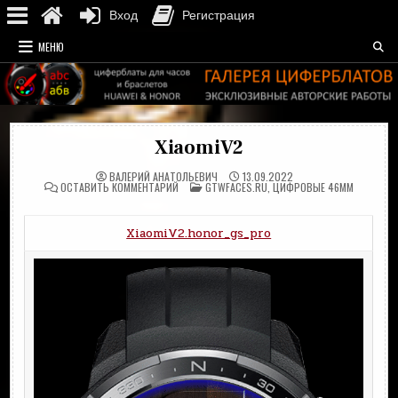
Вход
Регистрация
Перейти
МЕНЮ
к
содержимому
XiaomiV2
ВАЛЕРИЙ АНАТОЛЬЕВИЧ
13.09.2022
НА
ОПУБЛИКОВАНО
ОСТАВИТЬ КОММЕНТАРИЙ
GTWFACES.RU
,
ЦИФРОВЫЕ 46MM
XIAOMIV2
В
XiaomiV2.honor_gs_pro