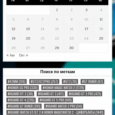
Пн
Вт
Ср
Чт
Пт
Сб
Вс
1
2
3
4
5
6
7
8
9
10
11
12
13
14
15
16
17
18
19
20
21
22
23
24
25
26
27
28
29
30
« Авг
Окт »
Поиск по меткам
#42MM
(126)
#GT2/GT2PRO
(257)
#GT3
(70)
#GT RUNER
(67)
#HONOR GS PRO
(330)
#HONOR MAGIC WATCH 2
(1729)
#HUAWEI FIT 2
(38)
#HUAWEI GT 3
(417)
#HUAWEI GT 3 PRO
(421)
#HUAWEI GT 4
(235)
#HUAWEI GT 5 PRO
(149)
#HUAWEI GT RUNER
(261)
#HUAWEI WATCH 3 PRO
(54)
#HUAWEI WATCH GT/GT 2 И HONOR MAGICWATCH 2 - ЦИФЕРБЛАТЫ
(1441)