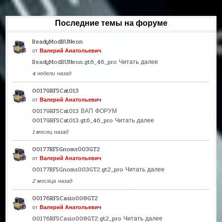
Последние темы на форуме
ReadyModRUNeon
от
Валерий Анатольевич
ReadyModRUNeon.gt6_46_pro
Читать далее
4 недели назад
00179RFSCat013
от
Валерий Анатольевич
00179RFSCat013 ВАП ФОРУМ
00179RFSCat013.gt6_46_pro
Читать далее
1 месяц назад
00177RFSGnoms003GT2
от
Валерий Анатольевич
00177RFSGnoms003GT2.gt2_pro
Читать далее
2 месяца назад
00176RFSCasio008GT2
от
Валерий Анатольевич
00176RFSCasio008GT2.gt2_pro
Читать далее