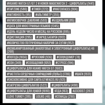
#HUAWEI WATCH GT/GT 2 И HONOR MAGICWATCH 2 - ЦИФЕРБЛАТЫ
(1441)
#TAPZONE
(580)
#TIMER
(222)
#WATCHFACES
(904)
#АКТИВНОСТЬ
(95)
#АЛЬТИМЕТР
(355)
#АТМОСФЕРНОЕ ДАВЛЕНИЕ
(593)
#БУДИЛЬНИК
(85)
#ДАТА ДЛЯ ИНОСТРАННЫХ ЯЗЫКОВ
(1345)
#ДЕНЬ НЕДЕЛИ ЧИСЛО И МЕСЯЦ НА РУССКОМ
(995)
#ДИСТАНЦИЯ
(295)
#ЗАРЯД БАТАРЕИ
(1912)
#КОЛИЧЕСТВО ПОТРАЧЕННЫХ КАЛОРИЙ ЗА СУТКИ
(952)
#КОМБИНИРОВАННЫЙ (АНАЛОГОВЫЕ И ЭЛЕКТРОННЫЙ ЦИФЕРБЛАТЫ) 46
(268)
#ПОГОДА
(1656)
#РУССКИЙ
(936)
#СЕКУНДОМЕР
(78)
#СОН
(349)
#СООБЩЕНИЯ
(1051)
#СТРЕСС
(194)
#ЦИФЕРБЛАТЫ ДЛЯ HUAWEI WATCH GT
(1683)
#ЧАСТОТА СЕРДЕЧНЫХ СОКРАЩЕНИЙ (ПУЛЬС)
(1786)
#ШАГИ
(1931)
#ЭКСКЛЮЗИВНО ДЛЯ САЙТА GTWFACES.RU
(931)
#ЗАГРУЗКА ЦИФЕРБЛАТОВ
(522)
#ЦИФЕРБЛАТЫ
(498)
#ЦИФЕРБЛАТЫ ДЛЯ ХУАВЕЙ
(1690)
4ПДА
(163)
ALEX36IST
(283)
I LOVE TURKEY
(285)
LIOLIKS
(46)
ИСПАНЦЫ
(290)