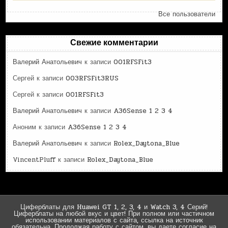
Все пользователи
Свежие комментарии
Валерий Анатольевич
к записи
001RFSFit3
Сергей
к записи
003RFSFit3RUS
Сергей
к записи
001RFSFit3
Валерий Анатольевич
к записи
A36Sense 1 2 3 4
Аноним
к записи
A36Sense 1 2 3 4
Валерий Анатольевич
к записи
Rolex_Daytona_Blue
VincentPluff
к записи
Rolex_Daytona_Blue
Циферблаты для Huawei GT 1, 2, 3, 4 и Watch 3, 4 Серий!
Циферблаты на любой вкус и цвет! При полном или частичном
использовании материалов с сайта, ссылка на источник
обязательна. Продолжая работу с сайтом, вы даете согласие на