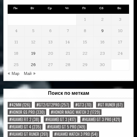
Пн
Вт
Ср
Чт
Пт
Сб
Вс
1
2
3
4
5
6
7
8
9
10
11
12
13
14
15
16
17
18
19
20
21
22
23
24
25
26
27
28
29
30
« Мар
Май »
Поиск по меткам
#42MM
(126)
#GT2/GT2PRO
(257)
#GT3
(70)
#GT RUNER
(67)
#HONOR GS PRO
(330)
#HONOR MAGIC WATCH 2
(1729)
#HUAWEI FIT 2
(38)
#HUAWEI GT 3
(417)
#HUAWEI GT 3 PRO
(421)
#HUAWEI GT 4
(235)
#HUAWEI GT 5 PRO
(149)
#HUAWEI GT RUNER
(261)
#HUAWEI WATCH 3 PRO
(54)