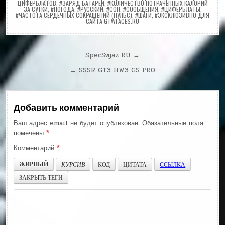
ЦИФЕРБЛАТОВ
,
#ЗАРЯД БАТАРЕИ
,
#КОЛИЧЕСТВО ПОТРАЧЕННЫХ КАЛОРИЙ
ЗА СУТКИ
,
#ПОГОДА
,
#РУССКИЙ
,
#СОН
,
#СООБЩЕНИЯ
,
#ЦИФЕРБЛАТЫ
,
#ЧАСТОТА СЕРДЕЧНЫХ СОКРАЩЕНИЙ (ПУЛЬС)
,
#ШАГИ
,
#ЭКСКЛЮЗИВНО ДЛЯ
САЙТА GTWFACES.RU
Навигация
SpecSvyaz RU →
по
← SSSR GT3 HW3 GS PRO
записям
Добавить комментарий
Ваш адрес email не будет опубликован.
Обязательные поля
помечены
*
Комментарий
*
ЖИРНЫЙ
КУРСИВ
КОД
ЦИТАТА
ССЫЛКА
ЗАКРЫТЬ ТЕГИ