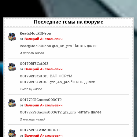
Последние темы на форуме
ReadyModRUNeon
от
Валерий Анатольевич
ReadyModRUNeon.gt6_46_pro
Читать далее
4 недели назад
00179RFSCat013
от
Валерий Анатольевич
00179RFSCat013 ВАП ФОРУМ
00179RFSCat013.gt6_46_pro
Читать далее
1 месяц назад
00177RFSGnoms003GT2
от
Валерий Анатольевич
00177RFSGnoms003GT2.gt2_pro
Читать далее
2 месяца назад
00176RFSCasio008GT2
от
Валерий Анатольевич