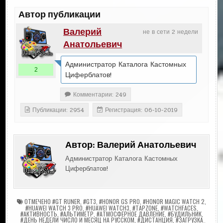
Автор публикации
Валерий
не в сети 2 недели
Анатольевич
Администратор Каталога Кастомных
2
Циферблатов!
Комментарии: 249
Публикации: 2954
Регистрация: 06-10-2019
Автор:
Валерий Анатольевич
Администратор Каталога Кастомных
Циферблатов!
ОТМЕЧЕНО
#GT RUNER
,
#GT3
,
#HONOR GS PRO
,
#HONOR MAGIC WATCH 2
,
#HUAWEI WATCH 3 PRO
,
#HUAWEI WATCH3
,
#TAPZONE
,
#WATCHFACES
,
#АКТИВНОСТЬ
,
#АЛЬТИМЕТР
,
#АТМОСФЕРНОЕ ДАВЛЕНИЕ
,
#БУДИЛЬНИК
,
#ДЕНЬ НЕДЕЛИ ЧИСЛО И МЕСЯЦ НА РУССКОМ
,
#ДИСТАНЦИЯ
,
#ЗАГРУЗКА