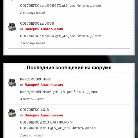
00176RFSCasio008GT2.gt2_pro
Читать далее
2 месяца назад
00176RFSCasio009
от
Валерий Анатольевич
00176RFSCasio009.gt6_46_pro
Читать далее
2 месяца назад
Последние сообщения на форуме
ReadyModRUNeon
от
Валерий Анатольевич
ReadyModRUNeon.gt6_46_pro
Читать далее
4 недели назад
00179RFSCat013
от
Валерий Анатольевич
00179RFSCat013 ВАП ФОРУМ
00179RFSCat013.gt6_46_pro
Читать далее
1 месяц назад