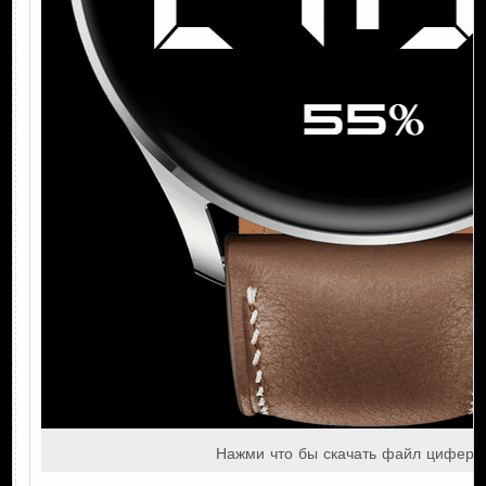
Нажми что бы скачать файл цифербл