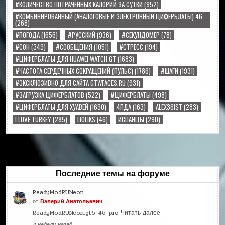
#КОЛИЧЕСТВО ПОТРАЧЕННЫХ КАЛОРИЙ ЗА СУТКИ
(952)
#КОМБИНИРОВАННЫЙ (АНАЛОГОВЫЕ И ЭЛЕКТРОННЫЙ ЦИФЕРБЛАТЫ) 46
(268)
#ПОГОДА
(1656)
#РУССКИЙ
(936)
#СЕКУНДОМЕР
(78)
#СОН
(349)
#СООБЩЕНИЯ
(1051)
#СТРЕСС
(194)
#ЦИФЕРБЛАТЫ ДЛЯ HUAWEI WATCH GT
(1683)
#ЧАСТОТА СЕРДЕЧНЫХ СОКРАЩЕНИЙ (ПУЛЬС)
(1786)
#ШАГИ
(1931)
#ЭКСКЛЮЗИВНО ДЛЯ САЙТА GTWFACES.RU
(931)
#ЗАГРУЗКА ЦИФЕРБЛАТОВ
(522)
#ЦИФЕРБЛАТЫ
(498)
#ЦИФЕРБЛАТЫ ДЛЯ ХУАВЕЙ
(1690)
4ПДА
(163)
ALEX36IST
(283)
I LOVE TURKEY
(285)
LIOLIKS
(46)
ИСПАНЦЫ
(290)
Последние темы на форуме
ReadyModRUNeon
от
Валерий Анатольевич
ReadyModRUNeon.gt6_46_pro
Читать далее
4 недели назад