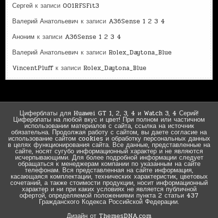
Сергей
к записи
001RFSFit3
Валерий Анатольевич
к записи
A36Sense 1 2 3 4
Аноним
к записи
A36Sense 1 2 3 4
Валерий Анатольевич
к записи
Rolex_Daytona_Blue
VincentPluff
к записи
Rolex_Daytona_Blue
Циферблаты для Huawei GT 1, 2, 3, 4 и Watch 3, 4 Серий!
Циферблаты на любой вкус и цвет! При полном или частичном
использовании материалов с сайта, ссылка на источник
обязательна. Продолжая работу с сайтом, вы даете согласие на
использование сайтом cookies и обработку персональных данных
в целях функционирования сайта. Все данные, представленные на
сайте, носят сугубо информационный характер и не являются
исчерпывающими. Для более подробной информации следует
обращаться к менеджерам компании по указанным на сайте
телефонам. Вся представленная на сайте информация,
касающаяся комплектации, технических характеристик, цветовых
сочетаний, а также стоимости продукции, носит информационный
характер и ни при каких условиях не является публичной
офертой, определяемой положениями пункта 2 статьи 437
Гражданского Кодекса Российской Федерации.
Дизайн от ThemesDNA.com