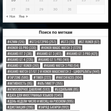
20
21
22
23
24
25
26
27
28
29
30
31
« Ноя
Янв »
Поиск по меткам
#42MM
(126)
#GT2/GT2PRO
(257)
#GT3
(70)
#GT RUNER
(67)
#HONOR GS PRO
(330)
#HONOR MAGIC WATCH 2
(1729)
#HUAWEI FIT 2
(38)
#HUAWEI GT 3
(417)
#HUAWEI GT 3 PRO
(421)
#HUAWEI GT 4
(235)
#HUAWEI GT 5 PRO
(149)
#HUAWEI GT RUNER
(261)
#HUAWEI WATCH 3 PRO
(54)
#HUAWEI WATCH GT/GT 2 И HONOR MAGICWATCH 2 - ЦИФЕРБЛАТЫ
(1441)
#TAPZONE
(580)
#TIMER
(222)
#WATCHFACES
(904)
#АКТИВНОСТЬ
(95)
#АЛЬТИМЕТР
(355)
#АТМОСФЕРНОЕ ДАВЛЕНИЕ
(593)
#БУДИЛЬНИК
(85)
#ДАТА ДЛЯ ИНОСТРАННЫХ ЯЗЫКОВ
(1345)
#ДЕНЬ НЕДЕЛИ ЧИСЛО И МЕСЯЦ НА РУССКОМ
(995)
#ДИСТАНЦИЯ
(295)
#ЗАРЯД БАТАРЕИ
(1912)