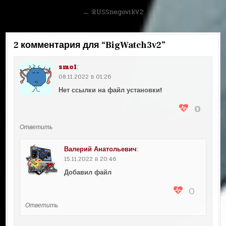
по
← RUSSnegovikV2
записям
2 комментария для “
BigWatch3v2
”
smol
:
08.11.2022 в 01:26
Нет ссылки на файл установки!
0
Ответить
Валерий Анатольевич
:
15.11.2022 в 20:46
Добавил файл
0
Ответить