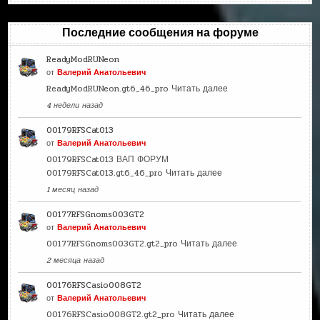
Последние сообщения на форуме
ReadyModRUNeon
от
Валерий Анатольевич
ReadyModRUNeon.gt6_46_pro
Читать далее
4 недели назад
00179RFSCat013
от
Валерий Анатольевич
00179RFSCat013 ВАП ФОРУМ
00179RFSCat013.gt6_46_pro
Читать далее
1 месяц назад
00177RFSGnoms003GT2
от
Валерий Анатольевич
00177RFSGnoms003GT2.gt2_pro
Читать далее
2 месяца назад
00176RFSCasio008GT2
от
Валерий Анатольевич
00176RFSCasio008GT2.gt2_pro
Читать далее