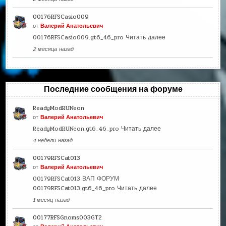
00176RFSCasio009
от
Валерий Анатольевич
00176RFSCasio009.gt6_46_pro
Читать далее
2 месяца назад
Последние сообщения на форуме
ReadyModRUNeon
от
Валерий Анатольевич
ReadyModRUNeon.gt6_46_pro
Читать далее
4 недели назад
00179RFSCat013
от
Валерий Анатольевич
00179RFSCat013 ВАП ФОРУМ
00179RFSCat013.gt6_46_pro
Читать далее
1 месяц назад
00177RFSGnoms003GT2