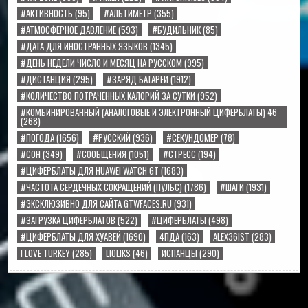
#АКТИВНОСТЬ
(95)
#АЛЬТИМЕТР
(355)
#АТМОСФЕРНОЕ ДАВЛЕНИЕ
(593)
#БУДИЛЬНИК
(85)
#ДАТА ДЛЯ ИНОСТРАННЫХ ЯЗЫКОВ
(1345)
#ДЕНЬ НЕДЕЛИ ЧИСЛО И МЕСЯЦ НА РУССКОМ
(995)
#ДИСТАНЦИЯ
(295)
#ЗАРЯД БАТАРЕИ
(1912)
#КОЛИЧЕСТВО ПОТРАЧЕННЫХ КАЛОРИЙ ЗА СУТКИ
(952)
#КОМБИНИРОВАННЫЙ (АНАЛОГОВЫЕ И ЭЛЕКТРОННЫЙ ЦИФЕРБЛАТЫ) 46
(268)
#ПОГОДА
(1656)
#РУССКИЙ
(936)
#СЕКУНДОМЕР
(78)
#СОН
(349)
#СООБЩЕНИЯ
(1051)
#СТРЕСС
(194)
#ЦИФЕРБЛАТЫ ДЛЯ HUAWEI WATCH GT
(1683)
#ЧАСТОТА СЕРДЕЧНЫХ СОКРАЩЕНИЙ (ПУЛЬС)
(1786)
#ШАГИ
(1931)
#ЭКСКЛЮЗИВНО ДЛЯ САЙТА GTWFACES.RU
(931)
#ЗАГРУЗКА ЦИФЕРБЛАТОВ
(522)
#ЦИФЕРБЛАТЫ
(498)
#ЦИФЕРБЛАТЫ ДЛЯ ХУАВЕЙ
(1690)
4ПДА
(163)
ALEX36IST
(283)
I LOVE TURKEY
(285)
LIOLIKS
(46)
ИСПАНЦЫ
(290)