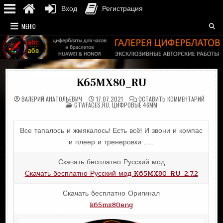
Вход
Регистрация
Перейти
МЕНЮ
к
содержимому
K65MX80_RU
НА
ВАЛЕРИЙ АНАТОЛЬЕВИЧ
17.07.2021
ОСТАВИТЬ КОММЕНТАРИЙ
ОПУБЛИКОВАНО
K65MX8
GTWFACES.RU
,
ЦИФРОВЫЕ 46MM
В
Все тапалось и жмякалось! Есть всё! И звони и компас
и плеер и тренеровки ……
Скачать бесплатно Русский мод
Скачать бесплатно Русский мод K65MX80_RU_2.7.2
Скачать бесплатно Оригинал
k65mx80eng