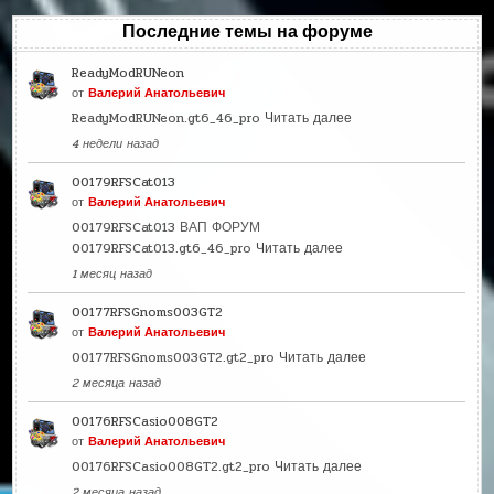
Последние темы на форуме
ReadyModRUNeon
от
Валерий Анатольевич
ReadyModRUNeon.gt6_46_pro
Читать далее
4 недели назад
00179RFSCat013
от
Валерий Анатольевич
00179RFSCat013 ВАП ФОРУМ
00179RFSCat013.gt6_46_pro
Читать далее
1 месяц назад
00177RFSGnoms003GT2
от
Валерий Анатольевич
00177RFSGnoms003GT2.gt2_pro
Читать далее
2 месяца назад
00176RFSCasio008GT2
от
Валерий Анатольевич
00176RFSCasio008GT2.gt2_pro
Читать далее
2 месяца назад