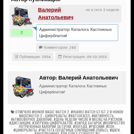
Валерий
не в сети 3 недели
Анатольевич
Администратор Каталога Кастомных
2
Циферблатов!
Комментарии: 249
Публикации: 2954
Регистрация: 06-10-2019
Автор:
Валерий Анатольевич
Администратор Каталога Кастомных
Циферблатов!
ОТМЕЧЕНО
#HONOR MAGIC WATCH 2
,
#HUAWEI WATCH GT/GT 2 И HONOR
MAGICWATCH 2 - ЦИФЕРБЛАТЫ
,
#WATCHFACES
,
#АКТИВНОСТЬ
,
#АТМОСФЕРНОЕ ДАВЛЕНИЕ
,
#ДЕНЬ НЕДЕЛИ ЧИСЛО И МЕСЯЦ НА РУССКОМ
,
#ДИСТАНЦИЯ
,
#ЗАГРУЗКА ЦИФЕРБЛАТОВ
,
#ЗАРЯД БАТАРЕИ
,
#КОЛИЧЕСТВО
ПОТРАЧЕННЫХ КАЛОРИЙ ЗА СУТКИ
,
#ПОГОДА
,
#РУССКИЙ
,
#СОН
,
#ЦИФЕРБЛАТЫ
,
#ЧАСТОТА СЕРДЕЧНЫХ СОКРАЩЕНИЙ (ПУЛЬС)
,
#ШАГИ
,
#ЭКСКЛЮЗИВНО ДЛЯ САЙТА GTWFACES.RU