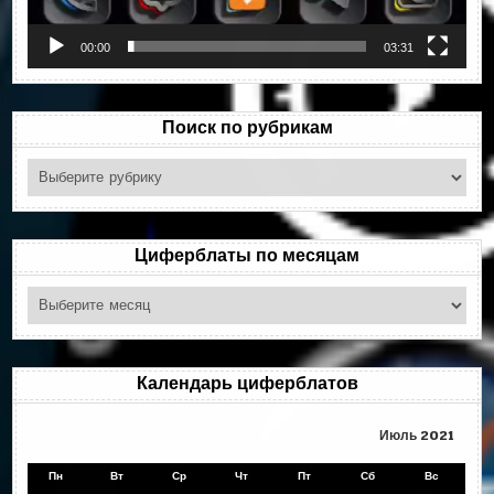
00:00
03:31
Поиск по рубрикам
Поиск
по
рубрикам
Циферблаты по месяцам
Циферблаты
по
месяцам
Календарь циферблатов
Июль 2021
Пн
Вт
Ср
Чт
Пт
Сб
Вс