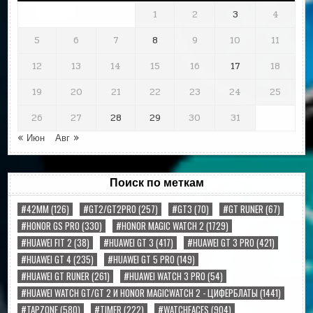
1
2
3
4
5
6
7
8
9
10
11
12
13
14
15
16
17
18
19
20
21
22
23
24
25
26
27
28
29
30
31
« Июн
Авг »
Поиск по меткам
#42MM
(126)
#GT2/GT2PRO
(257)
#GT3
(70)
#GT RUNER
(67)
#HONOR GS PRO
(330)
#HONOR MAGIC WATCH 2
(1729)
#HUAWEI FIT 2
(38)
#HUAWEI GT 3
(417)
#HUAWEI GT 3 PRO
(421)
#HUAWEI GT 4
(235)
#HUAWEI GT 5 PRO
(149)
#HUAWEI GT RUNER
(261)
#HUAWEI WATCH 3 PRO
(54)
#HUAWEI WATCH GT/GT 2 И HONOR MAGICWATCH 2 - ЦИФЕРБЛАТЫ
(1441)
#TAPZONE
(580)
#TIMER
(222)
#WATCHFACES
(904)