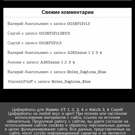
Свежие комментарии
Валерий Анатольевич
к записи
001RFSFit3
Сергей
к записи
003RFSFit3RUS
Сергей
к записи
001RFSFit3
Валерий Анатольевич
к записи
A36Sense 1 2 3 4
Аноним
к записи
A36Sense 1 2 3 4
Валерий Анатольевич
к записи
Rolex_Daytona_Blue
VincentPluff
к записи
Rolex_Daytona_Blue
Циферблаты для Huawei GT 1, 2, 3, 4 и Watch 3, 4 Серий!
Циферблаты на любой вкус и цвет! При полном или частичном
использовании материалов с сайта, ссылка на источник
обязательна. Продолжая работу с сайтом, вы даете согласие на
использование сайтом cookies и обработку персональных данных
в целях функционирования сайта. Все данные, представленные на
сайте, носят сугубо информационный характер и не являются