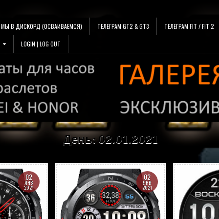
МЫ В ДИСКОРД (ОСВАИВАЕМСЯ)
ТЕЛЕГРАМ GT2 & GT3
ТЕЛЕГРАМ FIT / FIT 2
LOGIN | LOG OUT
День:
02.01.2021
02
02
ЯНВ
ЯНВ
2021
2021