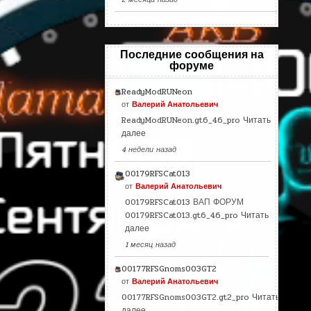
Последние сообщения на
форуме
ReadyModRUNeon
от
Валерий Анатольевич
ReadyModRUNeon.gt6_46_pro
Читать
далее
4 недели назад
00179RFSCat013
от
Валерий Анатольевич
00179RFSCat013 ВАП ФОРУМ
00179RFSCat013.gt6_46_pro
Читать
далее
1 месяц назад
00177RFSGnoms003GT2
от
Валерий Анатольевич
00177RFSGnoms003GT2.gt2_pro
Читать
далее