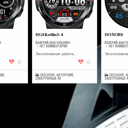
HGSKotlin3-4
HONORS
Ч
ВАЛЕРИЙ АНАТОЛЬЕВИЧ
ВАЛЕРИЙ АНАТ
А
НА
НЕТ КОММЕНТАРИЯ
НЕТ КОММЕН
GS_BRUTAL
HGSKOTLIN3-
4
Эксклюзивная работа…
Эксклюзивна
0
0
КИЕ
,
EXCLUSIVE
,
АВТОРСКИЕ
,
EXCLUSIVE
,
А
ЭЛЕКТРОННЫЕ 46
ЭЛЕКТРОННЫЕ 