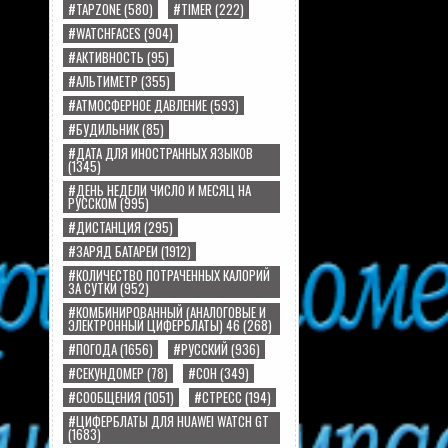
#TAPZONE
(580)
#TIMER
(222)
#WATCHFACES
(904)
#АКТИВНОСТЬ
(95)
#АЛЬТИМЕТР
(355)
#АТМОСФЕРНОЕ ДАВЛЕНИЕ
(593)
#БУДИЛЬНИК
(85)
#ДАТА ДЛЯ ИНОСТРАННЫХ ЯЗЫКОВ
(1345)
#ДЕНЬ НЕДЕЛИ ЧИСЛО И МЕСЯЦ НА
РУССКОМ
(995)
#ДИСТАНЦИЯ
(295)
#ЗАРЯД БАТАРЕИ
(1912)
#КОЛИЧЕСТВО ПОТРАЧЕННЫХ КАЛОРИЙ
ЗА СУТКИ
(952)
#КОМБИНИРОВАННЫЙ (АНАЛОГОВЫЕ И
ЭЛЕКТРОННЫЙ ЦИФЕРБЛАТЫ) 46
(268)
#ПОГОДА
(1656)
#РУССКИЙ
(936)
#СЕКУНДОМЕР
(78)
#СОН
(349)
#СООБЩЕНИЯ
(1051)
#СТРЕСС
(194)
#ЦИФЕРБЛАТЫ ДЛЯ HUAWEI WATCH GT
(1683)