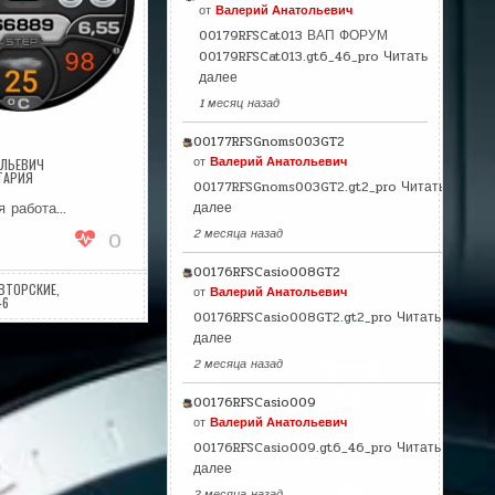
от
Валерий Анатольевич
00179RFSCat013 ВАП ФОРУМ
00179RFSCat013.gt6_46_pro
Читать
далее
1 месяц назад
00177RFSGnoms003GT2
от
Валерий Анатольевич
ОЛЬЕВИЧ
НА
ТАРИЯ
00177RFSGnoms003GT2.gt2_pro
Читать
HONORS
я работа…
далее
2 месяца назад
0
00176RFSCasio008GT2
ВТОРСКИЕ
,
от
Валерий Анатольевич
46
00176RFSCasio008GT2.gt2_pro
Читать
далее
2 месяца назад
00176RFSCasio009
от
Валерий Анатольевич
00176RFSCasio009.gt6_46_pro
Читать
далее
2 месяца назад