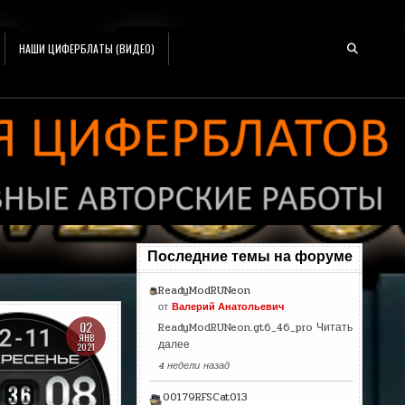
НАШИ ЦИФЕРБЛАТЫ (ВИДЕО)
Последние темы на форуме
ReadyModRUNeon
от
Валерий Анатольевич
02
ReadyModRUNeon.gt6_46_pro
Читать
ЯНВ
далее
2021
4 недели назад
00179RFSCat013