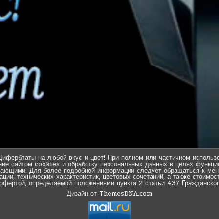
Циферблаты на любой вкус и цвет! При полном или частичном использо
ние сайтом cookies и обработку персональных данных в целях функцио
вающими. Для более подробной информации следует обращаться к мен
ии, технических характеристик, цветовых сочетаний, а также стоимос
 офертой, определяемой положениями пункта 2 статьи 437 Гражданског
Дизайн от ThemesDNA.com