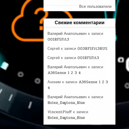
Все пользователи
Свежие комментарии
Валерий Анатольевич
к записи
001RFSFit3
Сергей
к записи
003RFSFit3RUS
Сергей
к записи
001RFSFit3
Валерий Анатольевич
к записи
A36Sense 1 2 3 4
Аноним
к записи
A36Sense 1 2 3
4
Валерий Анатольевич
к записи
Rolex_Daytona_Blue
VincentPluff
к записи
Rolex_Daytona_Blue