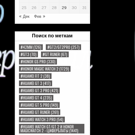
25
26
27
28
29
30
31
« Дек
Фев »
Поиск по меткам
#42MM
(126)
#GT2/GT2PRO
(257)
#GT3
(70)
#GT RUNER
(67)
#HONOR GS PRO
(330)
#HONOR MAGIC WATCH 2
(1729)
#HUAWEI FIT 2
(38)
#HUAWEI GT 3
(417)
#HUAWEI GT 3 PRO
(421)
#HUAWEI GT 4
(235)
#HUAWEI GT 5 PRO
(149)
#HUAWEI GT RUNER
(261)
#HUAWEI WATCH 3 PRO
(54)
#HUAWEI WATCH GT/GT 2 И HONOR
MAGICWATCH 2 - ЦИФЕРБЛАТЫ
(1441)