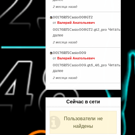
2 месяца назад
00176RFSCasio008GT2
от
Валерий Анатольевич
00176RFSCasio008GT2.gt2_pro
Читать
далее
2 месяца назад
00176RFSCasio009
от
Валерий Анатольевич
00176RFSCasio009.gt6_46_pro
Читать
далее
2 месяца назад
Сейчас в сети
Пользователи не
найдены