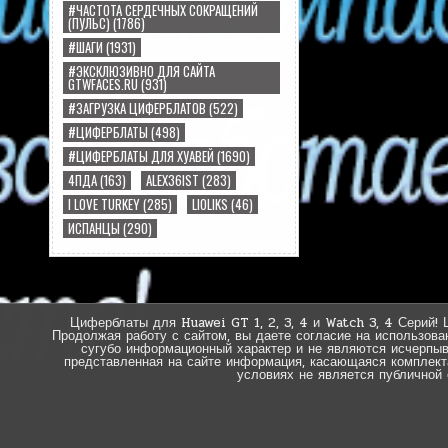
#ЧАСТОТА СЕРДЕЧНЫХ СОКРАЩЕНИЙ
(ПУЛЬС)
(1786)
#ШАГИ
(1931)
#ЭКСКЛЮЗИВНО ДЛЯ САЙТА
GTWFACES.RU
(931)
#ЗАГРУЗКА ЦИФЕРБЛАТОВ
(522)
#ЦИФЕРБЛАТЫ
(498)
#ЦИФЕРБЛАТЫ ДЛЯ ХУАВЕЙ
(1690)
4ПДА
(163)
ALEX36IST
(283)
I LOVE TURKEY
(285)
LIOLIKS
(46)
ИСПАНЦЫ
(290)
Циферблаты для Huawei GT 1, 2, 3, 4 и Watch 3, 4 Серий! 
Продолжая работу с сайтом, вы даете согласие на использова
сугубо информационный характер и не являются исчерпы
представленная на сайте информация, касающаяся комплектац
условиях не является публичной