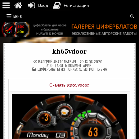
Вход
Регистрация
Перейти
МЕНЮ
к
содержимому
kh65vdoor
ВАЛЕРИЙ АНАТОЛЬЕВИЧ
13.08.2020
НА
ОСТАВИТЬ КОММЕНТАРИЙ
ОПУБЛИКОВАНО
KH65VDOOR
ЦИФЕРБЛАТЫ ИЗ TURKEY
,
ЭЛЕКТРОННЫЕ 46
В
Скачать kh65vdoor