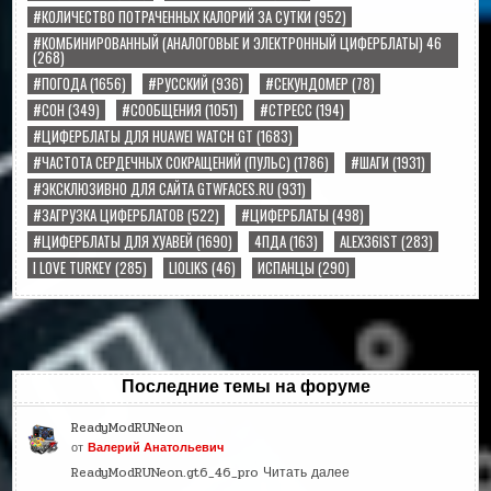
#КОЛИЧЕСТВО ПОТРАЧЕННЫХ КАЛОРИЙ ЗА СУТКИ
(952)
#КОМБИНИРОВАННЫЙ (АНАЛОГОВЫЕ И ЭЛЕКТРОННЫЙ ЦИФЕРБЛАТЫ) 46
(268)
#ПОГОДА
(1656)
#РУССКИЙ
(936)
#СЕКУНДОМЕР
(78)
#СОН
(349)
#СООБЩЕНИЯ
(1051)
#СТРЕСС
(194)
#ЦИФЕРБЛАТЫ ДЛЯ HUAWEI WATCH GT
(1683)
#ЧАСТОТА СЕРДЕЧНЫХ СОКРАЩЕНИЙ (ПУЛЬС)
(1786)
#ШАГИ
(1931)
#ЭКСКЛЮЗИВНО ДЛЯ САЙТА GTWFACES.RU
(931)
#ЗАГРУЗКА ЦИФЕРБЛАТОВ
(522)
#ЦИФЕРБЛАТЫ
(498)
#ЦИФЕРБЛАТЫ ДЛЯ ХУАВЕЙ
(1690)
4ПДА
(163)
ALEX36IST
(283)
I LOVE TURKEY
(285)
LIOLIKS
(46)
ИСПАНЦЫ
(290)
Последние темы на форуме
ReadyModRUNeon
от
Валерий Анатольевич
ReadyModRUNeon.gt6_46_pro
Читать далее