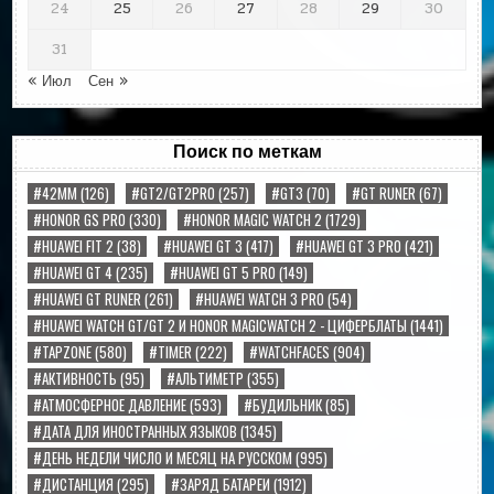
24
25
26
27
28
29
30
31
« Июл
Сен »
Поиск по меткам
#42MM
(126)
#GT2/GT2PRO
(257)
#GT3
(70)
#GT RUNER
(67)
#HONOR GS PRO
(330)
#HONOR MAGIC WATCH 2
(1729)
#HUAWEI FIT 2
(38)
#HUAWEI GT 3
(417)
#HUAWEI GT 3 PRO
(421)
#HUAWEI GT 4
(235)
#HUAWEI GT 5 PRO
(149)
#HUAWEI GT RUNER
(261)
#HUAWEI WATCH 3 PRO
(54)
#HUAWEI WATCH GT/GT 2 И HONOR MAGICWATCH 2 - ЦИФЕРБЛАТЫ
(1441)
#TAPZONE
(580)
#TIMER
(222)
#WATCHFACES
(904)
#АКТИВНОСТЬ
(95)
#АЛЬТИМЕТР
(355)
#АТМОСФЕРНОЕ ДАВЛЕНИЕ
(593)
#БУДИЛЬНИК
(85)
#ДАТА ДЛЯ ИНОСТРАННЫХ ЯЗЫКОВ
(1345)
#ДЕНЬ НЕДЕЛИ ЧИСЛО И МЕСЯЦ НА РУССКОМ
(995)
#ДИСТАНЦИЯ
(295)
#ЗАРЯД БАТАРЕИ
(1912)