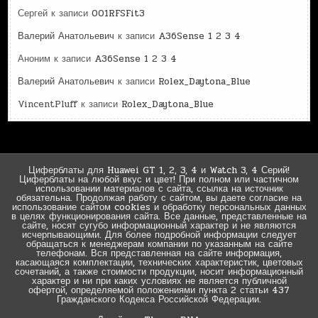
Сергей
к записи
001RFSFit3
Валерий Анатольевич
к записи
A36Sense 1 2 3 4
Аноним
к записи
A36Sense 1 2 3 4
Валерий Анатольевич
к записи
Rolex_Daytona_Blue
VincentPluff
к записи
Rolex_Daytona_Blue
Циферблаты для Huawei GT 1, 2, 3, 4 и Watch 3, 4 Серий!
Циферблаты на любой вкус и цвет! При полном или частичном
использовании материалов с сайта, ссылка на источник
обязательна. Продолжая работу с сайтом, вы даете согласие на
использование сайтом cookies и обработку персональных данных
в целях функционирования сайта. Все данные, представленные на
сайте, носят сугубо информационный характер и не являются
исчерпывающими. Для более подробной информации следует
обращаться к менеджерам компании по указанным на сайте
телефонам. Вся представленная на сайте информация,
касающаяся комплектации, технических характеристик, цветовых
сочетаний, а также стоимости продукции, носит информационный
характер и ни при каких условиях не является публичной
офертой, определяемой положениями пункта 2 статьи 437
Гражданского Кодекса Российской Федерации.