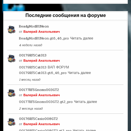
Последние сообщения на форуме
ReadyModRUNeon
от
Валерий Анатольевич
ReadyModRUNeon.gt6_46_pro
Читать далее
4 недели назад
00179RFSCat013
от
Валерий Анатольевич
00179RFSCat013 ВАП ФОРУМ
00179RFSCat013.gt6_46_pro
Читать далее
1 месяц назад
00177RFSGnoms003GT2
от
Валерий Анатольевич
00177RFSGnoms003GT2.gt2_pro
Читать далее
2 месяца назад
00176RFSCasio008GT2
от
Валерий Анатольевич
00176RFSCasio008GT2.gt2_pro
Читать далее