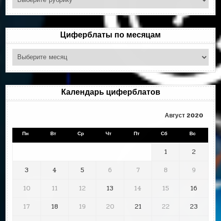
по
рубрикам
Циферблаты по месяцам
Циферблаты
по
месяцам
Календарь циферблатов
Август 2020
Пн
Вт
Ср
Чт
Пт
Сб
Вс
1
2
3
4
5
6
7
8
9
10
11
12
13
14
15
16
17
18
19
20
21
22
23