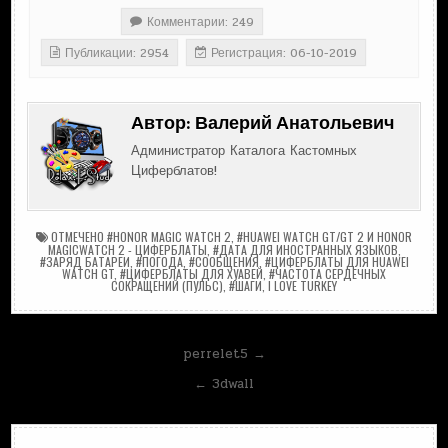
Комментарии: 249
Публикации: 2954
Регистрация: 06-10-2019
Автор:
Валерий Анатольевич
Администратор Каталога Кастомных
Циферблатов!
ОТМЕЧЕНО
#HONOR MAGIC WATCH 2
,
#HUAWEI WATCH GT/GT 2 И HONOR
MAGICWATCH 2 - ЦИФЕРБЛАТЫ
,
#ДАТА ДЛЯ ИНОСТРАННЫХ ЯЗЫКОВ
,
#ЗАРЯД БАТАРЕИ
,
#ПОГОДА
,
#СООБЩЕНИЯ
,
#ЦИФЕРБЛАТЫ ДЛЯ HUAWEI
WATCH GT
,
#ЦИФЕРБЛАТЫ ДЛЯ ХУАВЕЙ
,
#ЧАСТОТА СЕРДЕЧНЫХ
СОКРАЩЕНИЙ (ПУЛЬС)
,
#ШАГИ
,
I LOVE TURKEY
Навигация
perrelet5 →
по
← 3dwall
записям