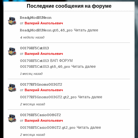
Последние сообщения на форуме
ReadyModRUNeon
от
Валерий Анатольевич
ReadyModRUNeon.gt6_46_pro
Читать далее
4 недели назад
00179RFSCat013
от
Валерий Анатольевич
00179RFSCat013 ВАП ФОРУМ
00179RFSCat013.gt6_46_pro
Читать далее
1 месяц назад
00177RFSGnoms003GT2
от
Валерий Анатольевич
00177RFSGnoms003GT2.gt2_pro
Читать далее
2 месяца назад
00176RFSCasio008GT2
от
Валерий Анатольевич
00176RFSCasio008GT2.gt2_pro
Читать далее
2 месяца назад