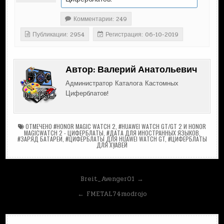
Комментарии: 249
Публикации: 2954
Регистрация: 06-10-2019
Автор:
Валерий Анатольевич
Администратор Каталога Кастомных
Циферблатов!
ОТМЕЧЕНО
#HONOR MAGIC WATCH 2
,
#HUAWEI WATCH GT/GT 2 И HONOR
MAGICWATCH 2 - ЦИФЕРБЛАТЫ
,
#ДАТА ДЛЯ ИНОСТРАННЫХ ЯЗЫКОВ
,
#ЗАРЯД БАТАРЕИ
,
#ЦИФЕРБЛАТЫ ДЛЯ HUAWEI WATCH GT
,
#ЦИФЕРБЛАТЫ
ДЛЯ ХУАВЕЙ
Навигация
Breit_Avenger01 →
по
← FMETAL74modrojo
записям