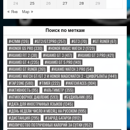
24
25
26
27
28
29
« Янв
Мар »
Поиск по меткам
#42MM
(126)
#GT2/GT2PRO
(257)
#GT3
(70)
#GT RUNER
(67)
#HONOR GS PRO
(330)
#HONOR MAGIC WATCH 2
(1729)
#HUAWEI FIT 2
(38)
#HUAWEI GT 3
(417)
#HUAWEI GT 3 PRO
(421)
#HUAWEI GT 4
(235)
#HUAWEI GT 5 PRO
(149)
#HUAWEI GT RUNER
(261)
#HUAWEI WATCH 3 PRO
(54)
#HUAWEI WATCH GT/GT 2 И HONOR MAGICWATCH 2 - ЦИФЕРБЛАТЫ
(1441)
#TAPZONE
(580)
#TIMER
(222)
#WATCHFACES
(904)
#АКТИВНОСТЬ
(95)
#АЛЬТИМЕТР
(355)
#АТМОСФЕРНОЕ ДАВЛЕНИЕ
(593)
#БУДИЛЬНИК
(85)
#ДАТА ДЛЯ ИНОСТРАННЫХ ЯЗЫКОВ
(1345)
#ДЕНЬ НЕДЕЛИ ЧИСЛО И МЕСЯЦ НА РУССКОМ
(995)
#ДИСТАНЦИЯ
(295)
#ЗАРЯД БАТАРЕИ
(1912)
#КОЛИЧЕСТВО ПОТРАЧЕННЫХ КАЛОРИЙ ЗА СУТКИ
(952)