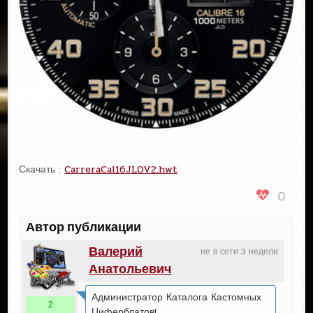
Скачать :
CarreraCal16JLOV2.hwt
0
Автор публикации
Валерий
не в сети 3 недели
Анатольевич
Администратор Каталога Кастомных
2
Циферблатов!