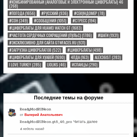
#КОМБИНИРОВАННЫЙ (АНАЛОГОВЫЕ И ЭЛЕКТРОННЫЙ ЦИФЕРБЛАТЫ) 46
(268)
#ПОГОДА
(1656)
#РУССКИЙ
(936)
#СЕКУНДОМЕР
(78)
#СОН
(349)
#СООБЩЕНИЯ
(1051)
#СТРЕСС
(194)
#ЦИФЕРБЛАТЫ ДЛЯ HUAWEI WATCH GT
(1683)
#ЧАСТОТА СЕРДЕЧНЫХ СОКРАЩЕНИЙ (ПУЛЬС)
(1786)
#ШАГИ
(1931)
#ЭКСКЛЮЗИВНО ДЛЯ САЙТА GTWFACES.RU
(931)
#ЗАГРУЗКА ЦИФЕРБЛАТОВ
(522)
#ЦИФЕРБЛАТЫ
(498)
#ЦИФЕРБЛАТЫ ДЛЯ ХУАВЕЙ
(1690)
4ПДА
(163)
ALEX36IST
(283)
I LOVE TURKEY
(285)
LIOLIKS
(46)
ИСПАНЦЫ
(290)
Последние темы на форуме
ReadyModRUNeon
от
Валерий Анатольевич
ReadyModRUNeon.gt6_46_pro
Читать далее
4 недели назад