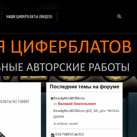
НАШИ ЦИФЕРБЛАТЫ (ВИДЕО)
Последние темы на форуме
ReadyModRUNeon
БЛАТЫ ИЗ TURKEY
от
Валерий Анатольевич
ReadyModRUNeon.gt6_46_pro
Читать
далее
4 недели назад
00179RFSCat013