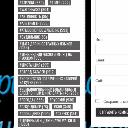
#TAPZONE
(580)
#TIMER
(222)
#WATCHFACES
(904)
#АКТИВНОСТЬ
(95)
#АЛЬТИМЕТР
(355)
#АТМОСФЕРНОЕ ДАВЛЕНИЕ
(593)
#БУДИЛЬНИК
(85)
Имя
#ДАТА ДЛЯ ИНОСТРАННЫХ ЯЗЫКОВ
(1345)
#ДЕНЬ НЕДЕЛИ ЧИСЛО И МЕСЯЦ НА
РУССКОМ
(995)
Email
#ДИСТАНЦИЯ
(295)
#ЗАРЯД БАТАРЕИ
(1912)
#КОЛИЧЕСТВО ПОТРАЧЕННЫХ КАЛОРИЙ
Сайт
ЗА СУТКИ
(952)
#КОМБИНИРОВАННЫЙ (АНАЛОГОВЫЕ И
ЭЛЕКТРОННЫЙ ЦИФЕРБЛАТЫ) 46
(268)
#ПОГОДА
(1656)
#РУССКИЙ
(936)
Сохранить мо
#СЕКУНДОМЕР
(78)
#СОН
(349)
#СООБЩЕНИЯ
(1051)
#СТРЕСС
(194)
#ЦИФЕРБЛАТЫ ДЛЯ HUAWEI WATCH GT
(1683)