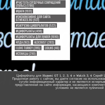
#ЧАСТОТА СЕРДЕЧНЫХ СОКРАЩЕНИЙ
(ПУЛЬС)
(1786)
#ШАГИ
(1931)
#ЭКСКЛЮЗИВНО ДЛЯ САЙТА
GTWFACES.RU
(931)
#ЗАГРУЗКА ЦИФЕРБЛАТОВ
(522)
#ЦИФЕРБЛАТЫ
(498)
#ЦИФЕРБЛАТЫ ДЛЯ ХУАВЕЙ
(1690)
4ПДА
(163)
ALEX36IST
(283)
I LOVE TURKEY
(285)
LIOLIKS
(46)
ИСПАНЦЫ
(290)
Циферблаты для Huawei GT 1, 2, 3, 4 и Watch 3, 4 Серий! 
Продолжая работу с сайтом, вы даете согласие на использова
сугубо информационный характер и не являются исчерпы
представленная на сайте информация, касающаяся комплектац
условиях не является публичной