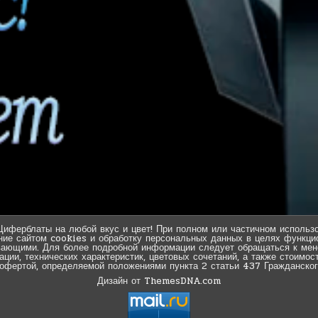
Циферблаты на любой вкус и цвет! При полном или частичном использо
ние сайтом cookies и обработку персональных данных в целях функцио
вающими. Для более подробной информации следует обращаться к мен
ии, технических характеристик, цветовых сочетаний, а также стоимос
 офертой, определяемой положениями пункта 2 статьи 437 Гражданског
Дизайн от ThemesDNA.com