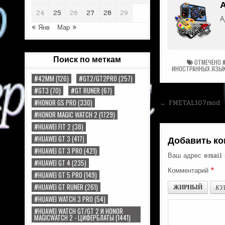
24
25
26
27
28
29
А
« Янв
Мар »
Поиск по меткам
ОТМЕЧЕНО
ИНОСТРАННЫХ ЯЗЫ
#42MM
(126)
#GT2/GT2PRO
(257)
#GT3
(70)
#GT RUNER
(67)
Навигац
#HONOR GS PRO
(330)
← FMETAL107mod
#HONOR MAGIC WATCH 2
(1729)
по
#HUAWEI FIT 2
(38)
записям
#HUAWEI GT 3
(417)
Добавить к
#HUAWEI GT 3 PRO
(421)
Ваш адрес email 
#HUAWEI GT 4
(235)
Комментарий
*
#HUAWEI GT 5 PRO
(149)
#HUAWEI GT RUNER
(261)
ЖИРНЫЙ
КУ
#HUAWEI WATCH 3 PRO
(54)
#HUAWEI WATCH GT/GT 2 И HONOR
MAGICWATCH 2 - ЦИФЕРБЛАТЫ
(1441)