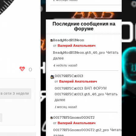
Последние сообщения на
форуме
ReadyModRUNeon
от
Валерий Анатольевич
ReadyModRUNeon.gt6_46_pro
Читать
далее
4 недели назад
0
00179RFSCat013
от
Валерий Анатольевич
00179RFSCat013 ВАП ФОРУМ
 в сети 3 недели
00179RFSCat013.gt6_46_pro
Читать
далее
1 месяц назад
00177RFSGnoms003GT2
от
Валерий Анатольевич
00177RFSGnoms003GT2.gt2_pro
Читать
далее