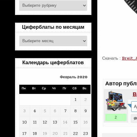
Поиск
по
рубрикам
Циферблаты по месяцам
Циферблаты
по
месяцам
Скачать :
Breit_
Календарь циферблатов
Февраль 2020
Автор публ
Пн
Вт
Ср
Чт
Пт
Сб
Вс
В
1
2
А
3
4
5
6
7
8
9
2
10
11
12
13
14
15
16
17
18
19
20
21
22
23