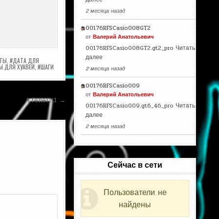
2 месяца назад
00176RFSCasio008GT2
от
Валерий Анатольевич
00176RFSCasio008GT2.gt2_pro
Читать
далее
АТЫ
,
#ДАТА ДЛЯ
 ДЛЯ ХУАВЕЙ
,
#ШАГИ
2 месяца назад
00176RFSCasio009
от
Валерий Анатольевич
A.fenerli1 →
00176RFSCasio009.gt6_46_pro
Читать
далее
2 месяца назад
Сейчас в сети
Пользователи не
найдены