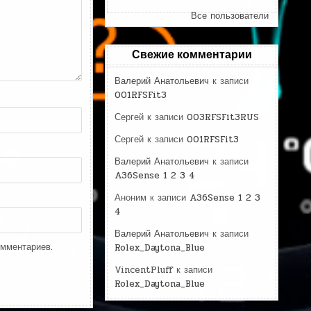
Все пользователи
Свежие комментарии
Валерий Анатольевич
к записи
001RFSFit3
Сергей
к записи
003RFSFit3RUS
Сергей
к записи
001RFSFit3
Валерий Анатольевич
к записи
A36Sense 1 2 3 4
Аноним
к записи
A36Sense 1 2 3
4
Валерий Анатольевич
к записи
омментариев.
Rolex_Daytona_Blue
VincentPluff
к записи
Rolex_Daytona_Blue