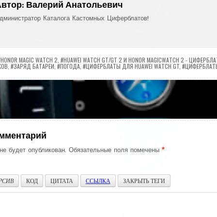
Автор:
Валерий Анатольевич
дминистратор Каталога Кастомных Циферблатов!
#HONOR MAGIC WATCH 2
,
#HUAWEI WATCH GT/GT 2 И HONOR MAGICWATCH 2 - ЦИФЕРБЛ
КОВ
,
#ЗАРЯД БАТАРЕИ
,
#ПОГОДА
,
#ЦИФЕРБЛАТЫ ДЛЯ HUAWEI WATCH GT
,
#ЦИФЕРБЛАТЫ
ия
омментарий
не будет опубликован.
Обязательные поля помечены
*
РСИВ
КОД
ЦИТАТА
ССЫЛКА
ЗАКРЫТЬ ТЕГИ