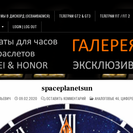
МЫ В ДИСКОРД (ОСВАИВАЕМСЯ)
ТЕЛЕГРАМ GT2 & GT3
ТЕЛЕГРАМ FIT / FIT 2
LOGIN | LOG OUT
spaceplanetsun
НА
ОПУБЛИКОВАНО
ЛЬЕВИЧ
09.02.2020
ОСТАВИТЬ КОММЕНТАРИЙ
АНАЛОГОВЫЕ 46
,
ЦИФЕРБ
SPACEPLANETSUN
В