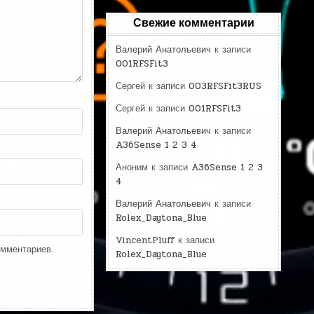
Свежие комментарии
Валерий Анатольевич
к записи
001RFSFit3
Сергей
к записи
003RFSFit3RUS
Сергей
к записи
001RFSFit3
Валерий Анатольевич
к записи
A36Sense 1 2 3 4
Аноним
к записи
A36Sense 1 2 3
4
Валерий Анатольевич
к записи
Rolex_Daytona_Blue
VincentPluff
к записи
омментариев.
Rolex_Daytona_Blue