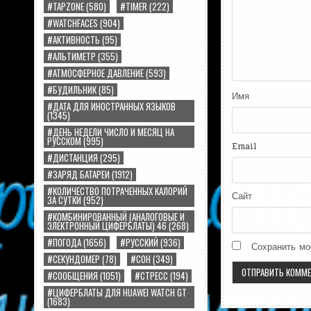
#TAPZONE
(580)
#TIMER
(222)
#WATCHFACES
(904)
#АКТИВНОСТЬ
(95)
#АЛЬТИМЕТР
(355)
#АТМОСФЕРНОЕ ДАВЛЕНИЕ
(593)
#БУДИЛЬНИК
(85)
Имя
#ДАТА ДЛЯ ИНОСТРАННЫХ ЯЗЫКОВ
(1345)
#ДЕНЬ НЕДЕЛИ ЧИСЛО И МЕСЯЦ НА
РУССКОМ
(995)
Email
#ДИСТАНЦИЯ
(295)
#ЗАРЯД БАТАРЕИ
(1912)
#КОЛИЧЕСТВО ПОТРАЧЕННЫХ КАЛОРИЙ
Сайт
ЗА СУТКИ
(952)
#КОМБИНИРОВАННЫЙ (АНАЛОГОВЫЕ И
ЭЛЕКТРОННЫЙ ЦИФЕРБЛАТЫ) 46
(268)
#ПОГОДА
(1656)
#РУССКИЙ
(936)
Сохранить мо
#СЕКУНДОМЕР
(78)
#СОН
(349)
#СООБЩЕНИЯ
(1051)
#СТРЕСС
(194)
#ЦИФЕРБЛАТЫ ДЛЯ HUAWEI WATCH GT
(1683)