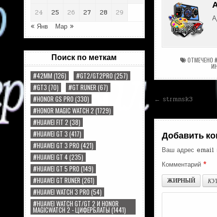
24
25
26
27
28
29
А
« Янв
Мар »
Поиск по меткам
ОТМЕЧЕНО
И
#42MM
(126)
#GT2/GT2PRO
(257)
#GT3
(70)
#GT RUNER
(67)
Навигац
#HONOR GS PRO
(330)
← strmnsk3
#HONOR MAGIC WATCH 2
(1729)
по
#HUAWEI FIT 2
(38)
записям
#HUAWEI GT 3
(417)
Добавить к
#HUAWEI GT 3 PRO
(421)
Ваш адрес email 
#HUAWEI GT 4
(235)
Комментарий
*
#HUAWEI GT 5 PRO
(149)
#HUAWEI GT RUNER
(261)
ЖИРНЫЙ
КУ
#HUAWEI WATCH 3 PRO
(54)
#HUAWEI WATCH GT/GT 2 И HONOR
MAGICWATCH 2 - ЦИФЕРБЛАТЫ
(1441)