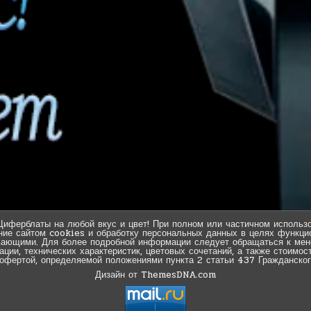
Циферблаты на любой вкус и цвет! При полном или частичном использо
ние сайтом cookies и обработку персональных данных в целях функцио
вающими. Для более подробной информации следует обращаться к мен
ии, технических характеристик, цветовых сочетаний, а также стоимос
 офертой, определяемой положениями пункта 2 статьи 437 Гражданског
Дизайн от ThemesDNA.com