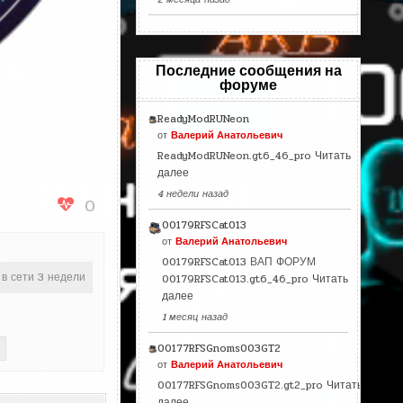
Последние сообщения на
форуме
ReadyModRUNeon
от
Валерий Анатольевич
ReadyModRUNeon.gt6_46_pro
Читать
далее
4 недели назад
0
00179RFSCat013
от
Валерий Анатольевич
00179RFSCat013 ВАП ФОРУМ
 в сети 3 недели
00179RFSCat013.gt6_46_pro
Читать
далее
1 месяц назад
00177RFSGnoms003GT2
от
Валерий Анатольевич
00177RFSGnoms003GT2.gt2_pro
Читать
далее