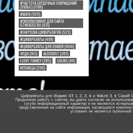
#ЧАСТОТА СЕРДЕЧНЫХ СОКРАЩЕНИЙ
(ПУЛЬС)
(1786)
#ШАГИ
(1931)
#ЭКСКЛЮЗИВНО ДЛЯ САЙТА
GTWFACES.RU
(931)
#ЗАГРУЗКА ЦИФЕРБЛАТОВ
(522)
#ЦИФЕРБЛАТЫ
(498)
#ЦИФЕРБЛАТЫ ДЛЯ ХУАВЕЙ
(1690)
4ПДА
(163)
ALEX36IST
(283)
I LOVE TURKEY
(285)
LIOLIKS
(46)
ИСПАНЦЫ
(290)
Циферблаты для Huawei GT 1, 2, 3, 4 и Watch 3, 4 Серий! 
Продолжая работу с сайтом, вы даете согласие на использова
сугубо информационный характер и не являются исчерпы
представленная на сайте информация, касающаяся комплектац
условиях не является публичной