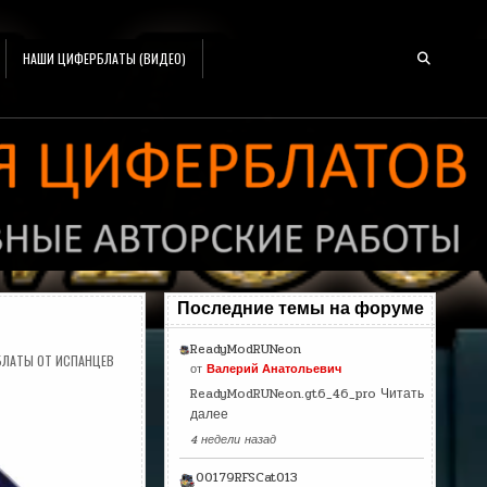
НАШИ ЦИФЕРБЛАТЫ (ВИДЕО)
Последние темы на форуме
ReadyModRUNeon
ЛАТЫ ОТ ИСПАНЦЕВ
от
Валерий Анатольевич
ReadyModRUNeon.gt6_46_pro
Читать
далее
4 недели назад
00179RFSCat013