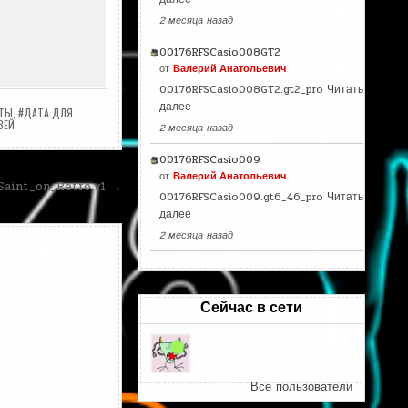
2 месяца назад
00176RFSCasio008GT2
от
Валерий Анатольевич
00176RFSCasio008GT2.gt2_pro
Читать
далее
АТЫ
,
#ДАТА ДЛЯ
ВЕЙ
2 месяца назад
00176RFSCasio009
от
Валерий Анатольевич
Saint_on_Retro.v1 →
00176RFSCasio009.gt6_46_pro
Читать
далее
2 месяца назад
Сейчас в сети
Все пользователи