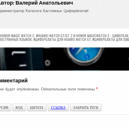
Автор:
Валерий Анатольевич
дминистратор Каталога Кастомных Циферблатов!
#HONOR MAGIC WATCH 2
,
#HUAWEI WATCH GT/GT 2 И HONOR MAGICWATCH 2 - ЦИФЕРБЛ
НОСТРАННЫХ ЯЗЫКОВ
,
#ЦИФЕРБЛАТЫ ДЛЯ HUAWEI WATCH GT
,
#ЦИФЕРБЛАТЫ ДЛЯ ХУА
ия
омментарий
не будет опубликован.
Обязательные поля помечены
*
РСИВ
КОД
ЦИТАТА
ССЫЛКА
ЗАКРЫТЬ ТЕГИ