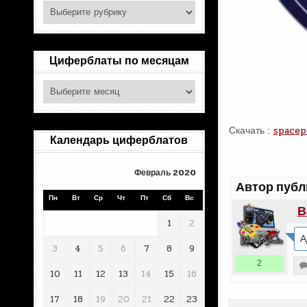
Поиск
по
рубрикам
Циферблаты по месяцам
Циферблаты
по
месяцам
Скачать :
spacep
Календарь циферблатов
Февраль 2020
Автор публ
Пн
Вт
Ср
Чт
Пт
Сб
Вс
В
1
2
А
3
4
5
6
7
8
9
2
10
11
12
13
14
15
16
17
18
19
20
21
22
23