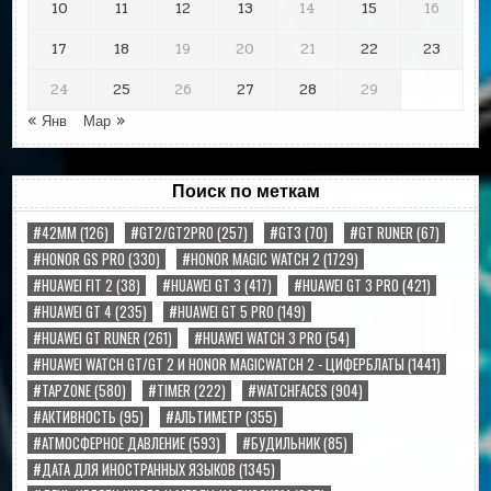
10
11
12
13
14
15
16
17
18
19
20
21
22
23
24
25
26
27
28
29
« Янв
Мар »
Поиск по меткам
#42MM
(126)
#GT2/GT2PRO
(257)
#GT3
(70)
#GT RUNER
(67)
#HONOR GS PRO
(330)
#HONOR MAGIC WATCH 2
(1729)
#HUAWEI FIT 2
(38)
#HUAWEI GT 3
(417)
#HUAWEI GT 3 PRO
(421)
#HUAWEI GT 4
(235)
#HUAWEI GT 5 PRO
(149)
#HUAWEI GT RUNER
(261)
#HUAWEI WATCH 3 PRO
(54)
#HUAWEI WATCH GT/GT 2 И HONOR MAGICWATCH 2 - ЦИФЕРБЛАТЫ
(1441)
#TAPZONE
(580)
#TIMER
(222)
#WATCHFACES
(904)
#АКТИВНОСТЬ
(95)
#АЛЬТИМЕТР
(355)
#АТМОСФЕРНОЕ ДАВЛЕНИЕ
(593)
#БУДИЛЬНИК
(85)
#ДАТА ДЛЯ ИНОСТРАННЫХ ЯЗЫКОВ
(1345)