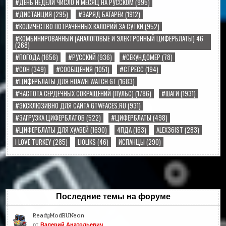
#ДЕНЬ НЕДЕЛИ ЧИСЛО И МЕСЯЦ НА РУССКОМ
(995)
#ДИСТАНЦИЯ
(295)
#ЗАРЯД БАТАРЕИ
(1912)
#КОЛИЧЕСТВО ПОТРАЧЕННЫХ КАЛОРИЙ ЗА СУТКИ
(952)
#КОМБИНИРОВАННЫЙ (АНАЛОГОВЫЕ И ЭЛЕКТРОННЫЙ ЦИФЕРБЛАТЫ) 46
(268)
#ПОГОДА
(1656)
#РУССКИЙ
(936)
#СЕКУНДОМЕР
(78)
#СОН
(349)
#СООБЩЕНИЯ
(1051)
#СТРЕСС
(194)
#ЦИФЕРБЛАТЫ ДЛЯ HUAWEI WATCH GT
(1683)
#ЧАСТОТА СЕРДЕЧНЫХ СОКРАЩЕНИЙ (ПУЛЬС)
(1786)
#ШАГИ
(1931)
#ЭКСКЛЮЗИВНО ДЛЯ САЙТА GTWFACES.RU
(931)
#ЗАГРУЗКА ЦИФЕРБЛАТОВ
(522)
#ЦИФЕРБЛАТЫ
(498)
#ЦИФЕРБЛАТЫ ДЛЯ ХУАВЕЙ
(1690)
4ПДА
(163)
ALEX36IST
(283)
I LOVE TURKEY
(285)
LIOLIKS
(46)
ИСПАНЦЫ
(290)
Последние темы на форуме
ReadyModRUNeon
от
Валерий Анатольевич