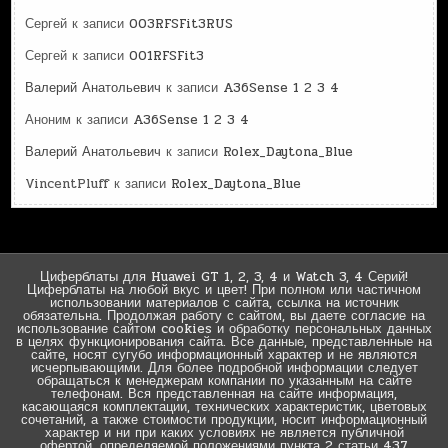
Сергей
к записи
003RFSFit3RUS
Сергей
к записи
001RFSFit3
Валерий Анатольевич
к записи
A36Sense 1 2 3 4
Аноним
к записи
A36Sense 1 2 3 4
Валерий Анатольевич
к записи
Rolex_Daytona_Blue
VincentPluff
к записи
Rolex_Daytona_Blue
Циферблаты для Huawei GT 1, 2, 3, 4 и Watch 3, 4 Серий!
Циферблаты на любой вкус и цвет! При полном или частичном
использовании материалов с сайта, ссылка на источник
обязательна. Продолжая работу с сайтом, вы даете согласие на
использование сайтом cookies и обработку персональных данных
в целях функционирования сайта. Все данные, представленные на
сайте, носят сугубо информационный характер и не являются
исчерпывающими. Для более подробной информации следует
обращаться к менеджерам компании по указанным на сайте
телефонам. Вся представленная на сайте информация,
касающаяся комплектации, технических характеристик, цветовых
сочетаний, а также стоимости продукции, носит информационный
характер и ни при каких условиях не является публичной
офертой, определяемой положениями пункта 2 статьи 437