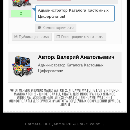
Администратор Каталога Кастомных
2
Циферблатов!
Комментарии: 249
Публикации: 2954
Регистрация: 06-10-2019
Автор:
Валерий Анатольевич
Администратор Каталога Кастомных
Циферблатов!
ОТМЕЧЕНО
#HONOR MAGIC WATCH 2
,
#HUAWEI WATCH GT/GT 2 И HONOR
MAGICWATCH 2 - ЦИФЕРБЛАТЫ
,
#ДАТА ДЛЯ ИНОСТРАННЫХ ЯЗЫКОВ
,
#ПОГОДА
,
#СООБЩЕНИЯ
,
#ЦИФЕРБЛАТЫ ДЛЯ HUAWEI WATCH GT
,
#ЦИФЕРБЛАТЫ ДЛЯ ХУАВЕЙ
,
#ЧАСТОТА СЕРДЕЧНЫХ СОКРАЩЕНИЙ (ПУЛЬС)
,
#ШАГИ
Навигация
Chimera-LB-C_46mm RU & ENG 5 color →