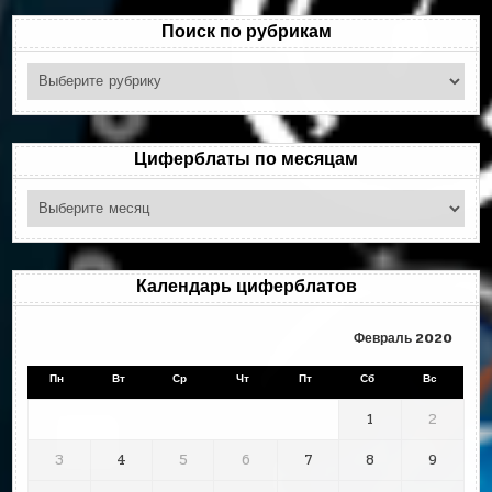
Поиск по рубрикам
Поиск
по
рубрикам
Циферблаты по месяцам
Циферблаты
по
месяцам
Календарь циферблатов
Февраль 2020
Пн
Вт
Ср
Чт
Пт
Сб
Вс
1
2
3
4
5
6
7
8
9