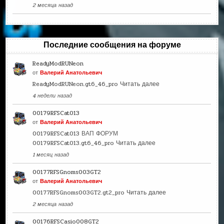
2 месяца назад
Последние сообщения на форуме
ReadyModRUNeon
от
Валерий Анатольевич
ReadyModRUNeon.gt6_46_pro
Читать далее
4 недели назад
00179RFSCat013
от
Валерий Анатольевич
00179RFSCat013 ВАП ФОРУМ
00179RFSCat013.gt6_46_pro
Читать далее
1 месяц назад
00177RFSGnoms003GT2
от
Валерий Анатольевич
00177RFSGnoms003GT2.gt2_pro
Читать далее
2 месяца назад
00176RFSCasio008GT2