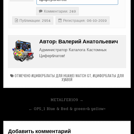
Комментарии: 249
Публикации: 2954
Регистрация: 06-10-2019
Автор:
Валерий Анатольевич
Администратор Каталога Кастомных
Циферблатов!
ОТМЕЧЕНО
#ЦИФЕРБЛАТЫ ДЛЯ HUAWEI WATCH GT
,
#ЦИФЕРБЛАТЫ ДЛЯ
ХУАВЕЙ
Навигация
METALFER109 →
по
← OPS_1 Blue & Red & green+& yellow+
записям
Добавить комментарий