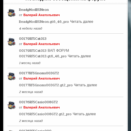
ReadyModRUNeon
от
Валерий Анатольевич
ReadyModRUNeon.gt6_46_pro
Читать далее
4 недели назад
00179RFSCat013
от
Валерий Анатольевич
00179RFSCat013 ВАП ФОРУМ
00179RFSCat013.gt6_46_pro
Читать далее
1 месяц назад
00177RFSGnoms003GT2
от
Валерий Анатольевич
00177RFSGnoms003GT2.gt2_pro
Читать далее
2 месяца назад
00176RFSCasio008GT2
от
Валерий Анатольевич
00176RFSCasio008GT2.gt2_pro
Читать далее
2 месяца назад