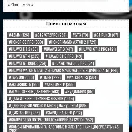
« Янв
Мар »
Поиск по меткам
#42MM
(126)
#GT2/GT2PRO
(257)
#GT3
(70)
#GT RUNER
(67)
#HONOR GS PRO
(330)
#HONOR MAGIC WATCH 2
(1729)
#HUAWEI FIT 2
(38)
#HUAWEI GT 3
(417)
#HUAWEI GT 3 PRO
(421)
#HUAWEI GT 4
(235)
#HUAWEI GT 5 PRO
(149)
#HUAWEI GT RUNER
(261)
#HUAWEI WATCH 3 PRO
(54)
#HUAWEI WATCH GT/GT 2 И HONOR MAGICWATCH 2 - ЦИФЕРБЛАТЫ
(1441)
#TAPZONE
(580)
#TIMER
(222)
#WATCHFACES
(904)
#АКТИВНОСТЬ
(95)
#АЛЬТИМЕТР
(355)
#АТМОСФЕРНОЕ ДАВЛЕНИЕ
(593)
#БУДИЛЬНИК
(85)
#ДАТА ДЛЯ ИНОСТРАННЫХ ЯЗЫКОВ
(1345)
#ДЕНЬ НЕДЕЛИ ЧИСЛО И МЕСЯЦ НА РУССКОМ
(995)
#ДИСТАНЦИЯ
(295)
#ЗАРЯД БАТАРЕИ
(1912)
#КОЛИЧЕСТВО ПОТРАЧЕННЫХ КАЛОРИЙ ЗА СУТКИ
(952)
#КОМБИНИРОВАННЫЙ (АНАЛОГОВЫЕ И ЭЛЕКТРОННЫЙ ЦИФЕРБЛАТЫ) 46
(268)