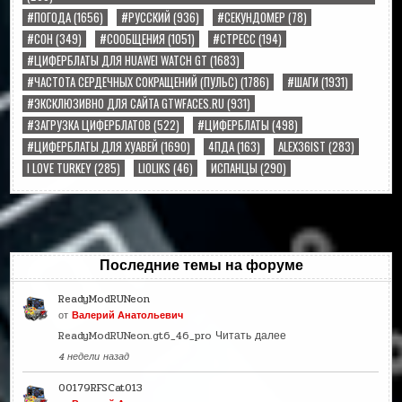
#ПОГОДА
(1656)
#РУССКИЙ
(936)
#СЕКУНДОМЕР
(78)
#СОН
(349)
#СООБЩЕНИЯ
(1051)
#СТРЕСС
(194)
#ЦИФЕРБЛАТЫ ДЛЯ HUAWEI WATCH GT
(1683)
#ЧАСТОТА СЕРДЕЧНЫХ СОКРАЩЕНИЙ (ПУЛЬС)
(1786)
#ШАГИ
(1931)
#ЭКСКЛЮЗИВНО ДЛЯ САЙТА GTWFACES.RU
(931)
#ЗАГРУЗКА ЦИФЕРБЛАТОВ
(522)
#ЦИФЕРБЛАТЫ
(498)
#ЦИФЕРБЛАТЫ ДЛЯ ХУАВЕЙ
(1690)
4ПДА
(163)
ALEX36IST
(283)
I LOVE TURKEY
(285)
LIOLIKS
(46)
ИСПАНЦЫ
(290)
Последние темы на форуме
ReadyModRUNeon
от
Валерий Анатольевич
ReadyModRUNeon.gt6_46_pro
Читать далее
4 недели назад
00179RFSCat013