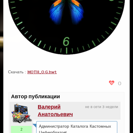
Скачать :
MOTH_O.G.hwt
0
Автор публикации
Валерий
не в сети 3 недели
Анатольевич
Администратор Каталога Кастомных
2
Циферблатов!