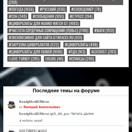
(268)
#ПОГОДА
(1656)
#РУССКИЙ
(936)
#СЕКУНДОМЕР
(78)
#СОН
(349)
#СООБЩЕНИЯ
(1051)
#СТРЕСС
(194)
#ЦИФЕРБЛАТЫ ДЛЯ HUAWEI WATCH GT
(1683)
#ЧАСТОТА СЕРДЕЧНЫХ СОКРАЩЕНИЙ (ПУЛЬС)
(1786)
#ШАГИ
(1931)
#ЭКСКЛЮЗИВНО ДЛЯ САЙТА GTWFACES.RU
(931)
#ЗАГРУЗКА ЦИФЕРБЛАТОВ
(522)
#ЦИФЕРБЛАТЫ
(498)
#ЦИФЕРБЛАТЫ ДЛЯ ХУАВЕЙ
(1690)
4ПДА
(163)
ALEX36IST
(283)
I LOVE TURKEY
(285)
LIOLIKS
(46)
ИСПАНЦЫ
(290)
Последние темы на форуме
ReadyModRUNeon
от
Валерий Анатольевич
ReadyModRUNeon.gt6_46_pro
Читать далее
4 недели назад
00179RFSCat013