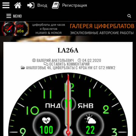
Вход
Регистрация
Перейти
МЕНЮ
к
содержимому
LA26A
ВАЛЕРИЙ АНАТОЛЬЕВИЧ
04.02.2020
НА
ОСТАВИТЬ КОММЕНТАРИЙ
ОПУБЛИКОВАНО
LA26A
АНАЛОГОВЫЕ 46
,
ЦИФЕРБЛАТЫ С 4PDA HW GT GT2 HMW2
В