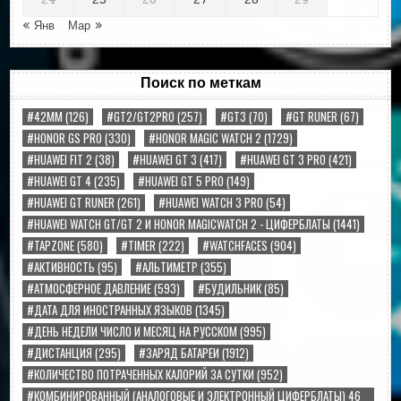
24
25
26
27
28
29
« Янв
Мар »
Поиск по меткам
#42MM
(126)
#GT2/GT2PRO
(257)
#GT3
(70)
#GT RUNER
(67)
#HONOR GS PRO
(330)
#HONOR MAGIC WATCH 2
(1729)
#HUAWEI FIT 2
(38)
#HUAWEI GT 3
(417)
#HUAWEI GT 3 PRO
(421)
#HUAWEI GT 4
(235)
#HUAWEI GT 5 PRO
(149)
#HUAWEI GT RUNER
(261)
#HUAWEI WATCH 3 PRO
(54)
#HUAWEI WATCH GT/GT 2 И HONOR MAGICWATCH 2 - ЦИФЕРБЛАТЫ
(1441)
#TAPZONE
(580)
#TIMER
(222)
#WATCHFACES
(904)
#АКТИВНОСТЬ
(95)
#АЛЬТИМЕТР
(355)
#АТМОСФЕРНОЕ ДАВЛЕНИЕ
(593)
#БУДИЛЬНИК
(85)
#ДАТА ДЛЯ ИНОСТРАННЫХ ЯЗЫКОВ
(1345)
#ДЕНЬ НЕДЕЛИ ЧИСЛО И МЕСЯЦ НА РУССКОМ
(995)
#ДИСТАНЦИЯ
(295)
#ЗАРЯД БАТАРЕИ
(1912)
#КОЛИЧЕСТВО ПОТРАЧЕННЫХ КАЛОРИЙ ЗА СУТКИ
(952)
#КОМБИНИРОВАННЫЙ (АНАЛОГОВЫЕ И ЭЛЕКТРОННЫЙ ЦИФЕРБЛАТЫ) 46