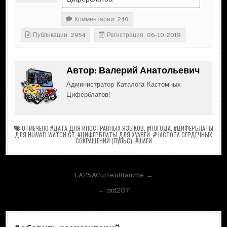
Комментарии: 249
Публикации: 2954
Регистрация: 06-10-2019
Автор:
Валерий Анатольевич
Администратор Каталога Кастомных
Циферблатов!
ОТМЕЧЕНО
#ДАТА ДЛЯ ИНОСТРАННЫХ ЯЗЫКОВ
,
#ПОГОДА
,
#ЦИФЕРБЛАТЫ
ДЛЯ HUAWEI WATCH GT
,
#ЦИФЕРБЛАТЫ ДЛЯ ХУАВЕЙ
,
#ЧАСТОТА СЕРДЕЧНЫХ
СОКРАЩЕНИЙ (ПУЛЬС)
,
#ШАГИ
Навигация
LA25ACurrenBlanche →
по
← md207
записям