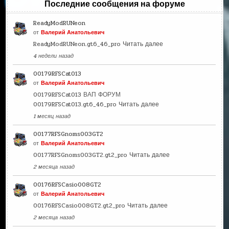
Последние сообщения на форуме
ReadyModRUNeon
от
Валерий Анатольевич
ReadyModRUNeon.gt6_46_pro
Читать далее
4 недели назад
00179RFSCat013
от
Валерий Анатольевич
00179RFSCat013 ВАП ФОРУМ
00179RFSCat013.gt6_46_pro
Читать далее
1 месяц назад
00177RFSGnoms003GT2
от
Валерий Анатольевич
00177RFSGnoms003GT2.gt2_pro
Читать далее
2 месяца назад
00176RFSCasio008GT2
от
Валерий Анатольевич
00176RFSCasio008GT2.gt2_pro
Читать далее
2 месяца назад