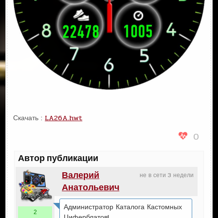
Скачать :
LA26A.hwt
0
Автор публикации
Валерий
не в сети 3 недели
Анатольевич
Администратор Каталога Кастомных
2
Циферблатов!