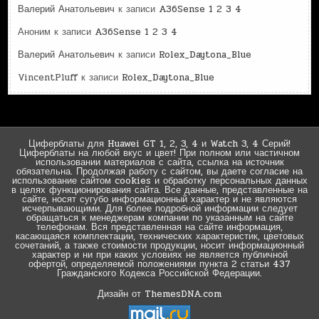
Валерий Анатольевич
к записи
A36Sense 1 2 3 4
Аноним
к записи
A36Sense 1 2 3 4
Валерий Анатольевич
к записи
Rolex_Daytona_Blue
VincentPluff
к записи
Rolex_Daytona_Blue
Циферблаты для Huawei GT 1, 2, 3, 4 и Watch 3, 4 Серий!
Циферблаты на любой вкус и цвет! При полном или частичном
использовании материалов с сайта, ссылка на источник
обязательна. Продолжая работу с сайтом, вы даете согласие на
использование сайтом cookies и обработку персональных данных
в целях функционирования сайта. Все данные, представленные на
сайте, носят сугубо информационный характер и не являются
исчерпывающими. Для более подробной информации следует
обращаться к менеджерам компании по указанным на сайте
телефонам. Вся представленная на сайте информация,
касающаяся комплектации, технических характеристик, цветовых
сочетаний, а также стоимости продукции, носит информационный
характер и ни при каких условиях не является публичной
офертой, определяемой положениями пункта 2 статьи 437
Гражданского Кодекса Российской Федерации.
Дизайн от ThemesDNA.com