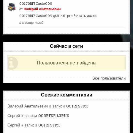
00176RFSCasio009
от
Валерий Анатольевич
00176RFSCasio009.gt6_46_pro
Читать далее
2 месяца назад
Сейчас в сети
Пользователи не найдены
Все пользователи
Свежие комментарии
Валерий Анатольевич
к записи
001RFSFit3
Сергей
к записи
003RFSFit3RUS
Сергей
к записи
001RFSFit3