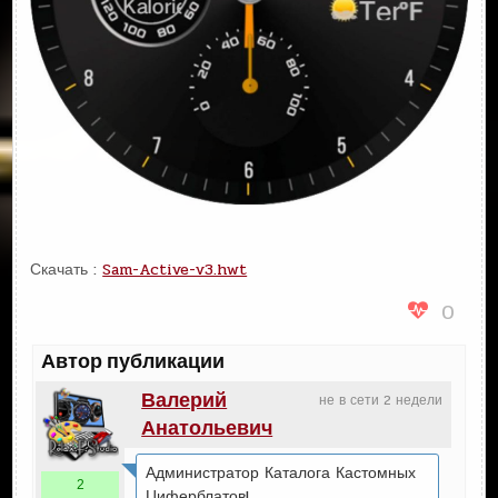
Скачать :
Sam-Active-v3.hwt
0
Автор публикации
Валерий
не в сети 2 недели
Анатольевич
Администратор Каталога Кастомных
2
Циферблатов!