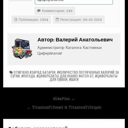
Комментарии: 249
Публикации: 2954
Регистрация: 06-10-2019
Автор:
Валерий Анатольевич
Администратор Каталога Кастомных
Циферблатов!
ОТМЕЧЕНО
#ЗАРЯД БАТАРЕИ
,
#КОЛИЧЕСТВО ПОТРАЧЕННЫХ КАЛОРИЙ ЗА
СУТКИ
,
#ПОГОДА
,
#ЦИФЕРБЛАТЫ ДЛЯ HUAWEI WATCH GT
,
#ЦИФЕРБЛАТЫ
ДЛЯ ХУАВЕЙ
,
#ШАГИ
Навигация
NikePlus →
по
← TitaniumTi3mavi & TitaniumTi3siyah
записям