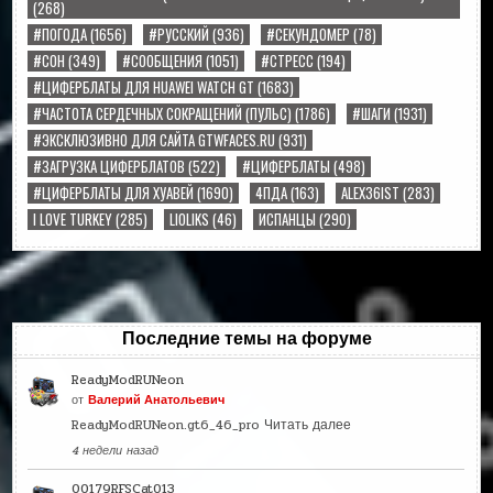
(268)
#ПОГОДА
(1656)
#РУССКИЙ
(936)
#СЕКУНДОМЕР
(78)
#СОН
(349)
#СООБЩЕНИЯ
(1051)
#СТРЕСС
(194)
#ЦИФЕРБЛАТЫ ДЛЯ HUAWEI WATCH GT
(1683)
#ЧАСТОТА СЕРДЕЧНЫХ СОКРАЩЕНИЙ (ПУЛЬС)
(1786)
#ШАГИ
(1931)
#ЭКСКЛЮЗИВНО ДЛЯ САЙТА GTWFACES.RU
(931)
#ЗАГРУЗКА ЦИФЕРБЛАТОВ
(522)
#ЦИФЕРБЛАТЫ
(498)
#ЦИФЕРБЛАТЫ ДЛЯ ХУАВЕЙ
(1690)
4ПДА
(163)
ALEX36IST
(283)
I LOVE TURKEY
(285)
LIOLIKS
(46)
ИСПАНЦЫ
(290)
Последние темы на форуме
ReadyModRUNeon
от
Валерий Анатольевич
ReadyModRUNeon.gt6_46_pro
Читать далее
4 недели назад
00179RFSCat013