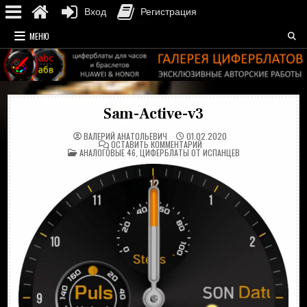
Вход
Регистрация
Перейти
МЕНЮ
к
содержимому
Sam-Active-v3
ВАЛЕРИЙ АНАТОЛЬЕВИЧ
01.02.2020
НА
ОСТАВИТЬ КОММЕНТАРИЙ
ОПУБЛИКОВАНО
SAM-
АНАЛОГОВЫЕ 46
,
ЦИФЕРБЛАТЫ ОТ ИСПАНЦЕВ
В
ACTIVE-
V3