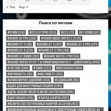
24
25
26
27
28
29
« Янв
Мар »
Поиск по меткам
#42MM
(126)
#GT2/GT2PRO
(257)
#GT3
(70)
#GT RUNER
(67)
#HONOR GS PRO
(330)
#HONOR MAGIC WATCH 2
(1729)
#HUAWEI FIT 2
(38)
#HUAWEI GT 3
(417)
#HUAWEI GT 3 PRO
(421)
#HUAWEI GT 4
(235)
#HUAWEI GT 5 PRO
(149)
#HUAWEI GT RUNER
(261)
#HUAWEI WATCH 3 PRO
(54)
#HUAWEI WATCH GT/GT 2 И HONOR MAGICWATCH 2 - ЦИФЕРБЛАТЫ
(1441)
#TAPZONE
(580)
#TIMER
(222)
#WATCHFACES
(904)
#АКТИВНОСТЬ
(95)
#АЛЬТИМЕТР
(355)
#АТМОСФЕРНОЕ ДАВЛЕНИЕ
(593)
#БУДИЛЬНИК
(85)
#ДАТА ДЛЯ ИНОСТРАННЫХ ЯЗЫКОВ
(1345)
#ДЕНЬ НЕДЕЛИ ЧИСЛО И МЕСЯЦ НА РУССКОМ
(995)
#ДИСТАНЦИЯ
(295)
#ЗАРЯД БАТАРЕИ
(1912)
#КОЛИЧЕСТВО ПОТРАЧЕННЫХ КАЛОРИЙ ЗА СУТКИ
(952)
#КОМБИНИРОВАННЫЙ (АНАЛОГОВЫЕ И ЭЛЕКТРОННЫЙ ЦИФЕРБЛАТЫ) 46