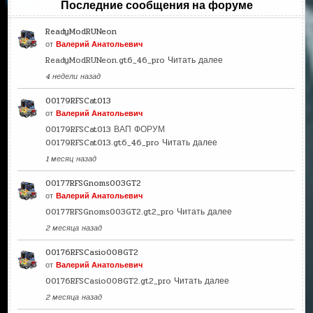
Последние сообщения на форуме
ReadyModRUNeon
от
Валерий Анатольевич
ReadyModRUNeon.gt6_46_pro
Читать далее
4 недели назад
00179RFSCat013
от
Валерий Анатольевич
00179RFSCat013 ВАП ФОРУМ
00179RFSCat013.gt6_46_pro
Читать далее
1 месяц назад
00177RFSGnoms003GT2
от
Валерий Анатольевич
00177RFSGnoms003GT2.gt2_pro
Читать далее
2 месяца назад
00176RFSCasio008GT2
от
Валерий Анатольевич
00176RFSCasio008GT2.gt2_pro
Читать далее
2 месяца назад