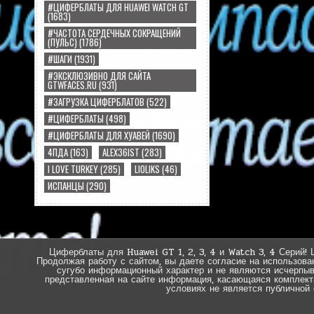
#ЦИФЕРБЛАТЫ ДЛЯ HUAWEI WATCH GT
(1683)
#ЧАСТОТА СЕРДЕЧНЫХ СОКРАЩЕНИЙ
(ПУЛЬС)
(1786)
#ШАГИ
(1931)
#ЭКСКЛЮЗИВНО ДЛЯ САЙТА
GTWFACES.RU
(931)
#ЗАГРУЗКА ЦИФЕРБЛАТОВ
(522)
#ЦИФЕРБЛАТЫ
(498)
#ЦИФЕРБЛАТЫ ДЛЯ ХУАВЕЙ
(1690)
4ПДА
(163)
ALEX36IST
(283)
I LOVE TURKEY
(285)
LIOLIKS
(46)
ИСПАНЦЫ
(290)
Циферблаты для Huawei GT 1, 2, 3, 4 и Watch 3, 4 Серий! 
Продолжая работу с сайтом, вы даете согласие на использова
сугубо информационный характер и не являются исчерпы
представленная на сайте информация, касающаяся комплектац
условиях не является публичной