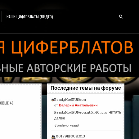
НАШИ ЦИФЕРБЛАТЫ (ВИДЕО)
Последние темы на форуме
ReadyModRUNeon
ОВЫЕ 46
от
Валерий Анатольевич
ReadyModRUNeon.gt6_46_pro
Читать
далее
4 недели назад
00179RFSCat013