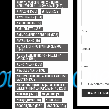
#HUAWEI WATCH GT/GT 2 И HONOR
MAGICWATCH 2 - ЦИФЕРБЛАТЫ
(1441)
#TAPZONE
(580)
#TIMER
(222)
#WATCHFACES
(904)
#АКТИВНОСТЬ
(95)
#АЛЬТИМЕТР
(355)
Имя
#АТМОСФЕРНОЕ ДАВЛЕНИЕ
(593)
#БУДИЛЬНИК
(85)
#ДАТА ДЛЯ ИНОСТРАННЫХ ЯЗЫКОВ
Email
(1345)
#ДЕНЬ НЕДЕЛИ ЧИСЛО И МЕСЯЦ НА
РУССКОМ
(995)
#ДИСТАНЦИЯ
(295)
Сайт
#ЗАРЯД БАТАРЕИ
(1912)
#КОЛИЧЕСТВО ПОТРАЧЕННЫХ КАЛОРИЙ
ЗА СУТКИ
(952)
Сохранить мо
#КОМБИНИРОВАННЫЙ (АНАЛОГОВЫЕ И
ЭЛЕКТРОННЫЙ ЦИФЕРБЛАТЫ) 46
(268)
#ПОГОДА
(1656)
#РУССКИЙ
(936)
#СЕКУНДОМЕР
(78)
#СОН
(349)
#СООБЩЕНИЯ
(1051)
#СТРЕСС
(194)