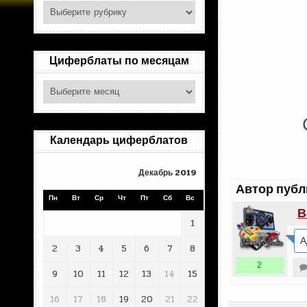
Поиск
по
рубрикам
Циферблаты по месяцам
Циферблаты
по
месяцам
Календарь циферблатов
Декабрь 2019
Автор публ
Пн
Вт
Ср
Чт
Пт
Сб
Вс
В
1
А
2
3
4
5
6
7
8
2
9
10
11
12
13
14
15
16
17
18
19
20
21
22