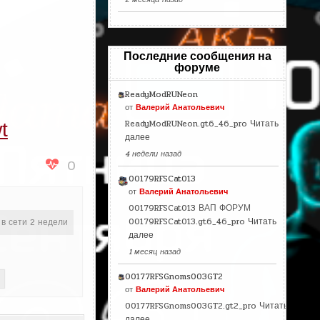
Последние сообщения на
форуме
ReadyModRUNeon
от
Валерий Анатольевич
ReadyModRUNeon.gt6_46_pro
Читать
t
далее
4 недели назад
0
00179RFSCat013
от
Валерий Анатольевич
00179RFSCat013 ВАП ФОРУМ
00179RFSCat013.gt6_46_pro
Читать
 в сети 2 недели
далее
1 месяц назад
00177RFSGnoms003GT2
от
Валерий Анатольевич
00177RFSGnoms003GT2.gt2_pro
Читать
далее