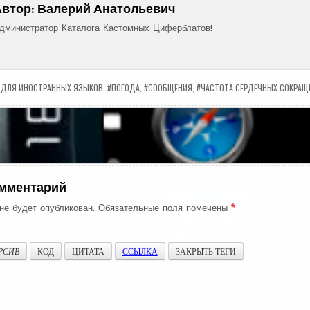
Автор:
Валерий Анатольевич
дминистратор Каталога Кастомных Циферблатов!
 ДЛЯ ИНОСТРАННЫХ ЯЗЫКОВ
,
#ПОГОДА
,
#СООБЩЕНИЯ
,
#ЧАСТОТА СЕРДЕЧНЫХ СОКРАЩЕ
ия
s
омментарий
не будет опубликован.
Обязательные поля помечены
*
РСИВ
КОД
ЦИТАТА
ССЫЛКА
ЗАКРЫТЬ ТЕГИ