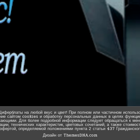
Циферблаты на любой вкус и цвет! При полном или частичном использо
ние сайтом cookies и обработку персональных данных в целях функцио
вающими. Для более подробной информации следует обращаться к мен
ии, технических характеристик, цветовых сочетаний, а также стоимос
 офертой, определяемой положениями пункта 2 статьи 437 Гражданског
Дизайн от ThemesDNA.com