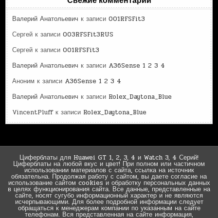
Свежие комментарии
Валерий Анатольевич
к записи
001RFSFit3
Сергей
к записи
003RFSFit3RUS
Сергей
к записи
001RFSFit3
Валерий Анатольевич
к записи
A36Sense 1 2 3 4
Аноним
к записи
A36Sense 1 2 3 4
Валерий Анатольевич
к записи
Rolex_Daytona_Blue
VincentPluff
к записи
Rolex_Daytona_Blue
Циферблаты для Huawei GT 1, 2, 3, 4 и Watch 3, 4 Серий!
Циферблаты на любой вкус и цвет! При полном или частичном
использовании материалов с сайта, ссылка на источник
обязательна. Продолжая работу с сайтом, вы даете согласие на
использование сайтом cookies и обработку персональных данных
в целях функционирования сайта. Все данные, представленные на
сайте, носят сугубо информационный характер и не являются
исчерпывающими. Для более подробной информации следует
обращаться к менеджерам компании по указанным на сайте
телефонам. Вся представленная на сайте информация,