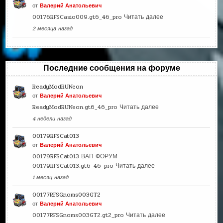
от
Валерий Анатольевич
00176RFSCasio009.gt6_46_pro
Читать далее
2 месяца назад
Последние сообщения на форуме
ReadyModRUNeon
от
Валерий Анатольевич
ReadyModRUNeon.gt6_46_pro
Читать далее
4 недели назад
00179RFSCat013
от
Валерий Анатольевич
00179RFSCat013 ВАП ФОРУМ
00179RFSCat013.gt6_46_pro
Читать далее
1 месяц назад
00177RFSGnoms003GT2
от
Валерий Анатольевич
00177RFSGnoms003GT2.gt2_pro
Читать далее