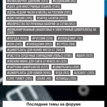
#АТМОСФЕРНОЕ ДАВЛЕНИЕ
(593)
#БУДИЛЬНИК
(85)
#ДАТА ДЛЯ ИНОСТРАННЫХ ЯЗЫКОВ
(1345)
#ДЕНЬ НЕДЕЛИ ЧИСЛО И МЕСЯЦ НА РУССКОМ
(995)
#ДИСТАНЦИЯ
(295)
#ЗАРЯД БАТАРЕИ
(1912)
#КОЛИЧЕСТВО ПОТРАЧЕННЫХ КАЛОРИЙ ЗА СУТКИ
(952)
#КОМБИНИРОВАННЫЙ (АНАЛОГОВЫЕ И ЭЛЕКТРОННЫЙ ЦИФЕРБЛАТЫ) 46
(268)
#ПОГОДА
(1656)
#РУССКИЙ
(936)
#СЕКУНДОМЕР
(78)
#СОН
(349)
#СООБЩЕНИЯ
(1051)
#СТРЕСС
(194)
#ЦИФЕРБЛАТЫ ДЛЯ HUAWEI WATCH GT
(1683)
#ЧАСТОТА СЕРДЕЧНЫХ СОКРАЩЕНИЙ (ПУЛЬС)
(1786)
#ШАГИ
(1931)
#ЭКСКЛЮЗИВНО ДЛЯ САЙТА GTWFACES.RU
(931)
#ЗАГРУЗКА ЦИФЕРБЛАТОВ
(522)
#ЦИФЕРБЛАТЫ
(498)
#ЦИФЕРБЛАТЫ ДЛЯ ХУАВЕЙ
(1690)
4ПДА
(163)
ALEX36IST
(283)
I LOVE TURKEY
(285)
LIOLIKS
(46)
ИСПАНЦЫ
(290)
Последние темы на форуме