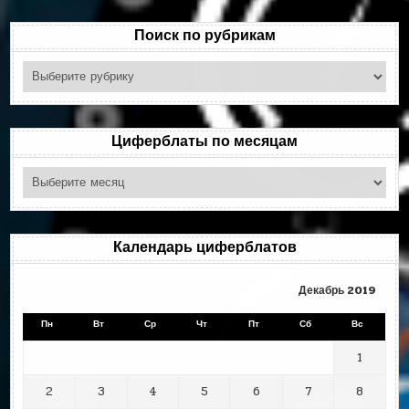
Поиск по рубрикам
Поиск
по
рубрикам
Циферблаты по месяцам
Циферблаты
по
месяцам
Календарь циферблатов
Декабрь 2019
Пн
Вт
Ср
Чт
Пт
Сб
Вс
1
2
3
4
5
6
7
8