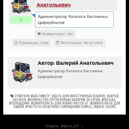
Анатольевич
Администратор Каталога Кастомных
2
Циферблатов!
Комментарии: 249
Публикации: 2954
Регистрация: 06-10-2019
Автор:
Валерий Анатольевич
Администратор Каталога Кастомных
Циферблатов!
ОТМЕЧЕНО
#АЛЬТИМЕТР
,
#ДАТА ДЛЯ ИНОСТРАННЫХ ЯЗЫКОВ
,
#ЗАРЯД
БАТАРЕИ
,
#КОЛИЧЕСТВО ПОТРАЧЕННЫХ КАЛОРИЙ ЗА СУТКИ
,
#ПОГОДА
,
#СООБЩЕНИЯ
,
#ЦИФЕРБЛАТЫ ДЛЯ HUAWEI WATCH GT
,
#ЦИФЕРБЛАТЫ ДЛЯ
ХУАВЕЙ
,
#ЧАСТОТА СЕРДЕЧНЫХ СОКРАЩЕНИЙ (ПУЛЬС)
,
#ШАГИ
,
LIOLIKS
Навигация
Simple_Watch_GT →