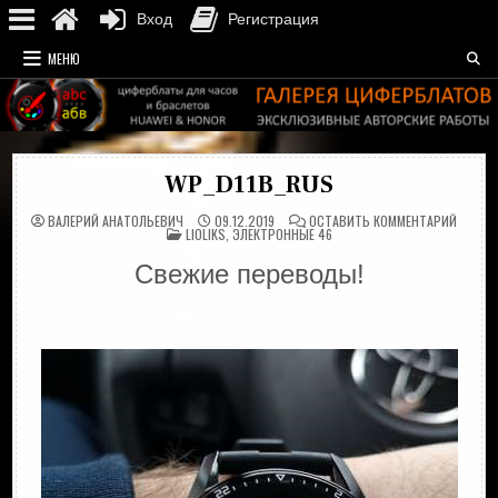
Вход
Регистрация
Перейти
МЕНЮ
к
содержимому
WP_D11B_RUS
НА
ВАЛЕРИЙ АНАТОЛЬЕВИЧ
09.12.2019
ОСТАВИТЬ КОММЕНТАРИЙ
ОПУБЛИКОВАНО
WP_D11
LIOLIKS
,
ЭЛЕКТРОННЫЕ 46
В
Свежие переводы!