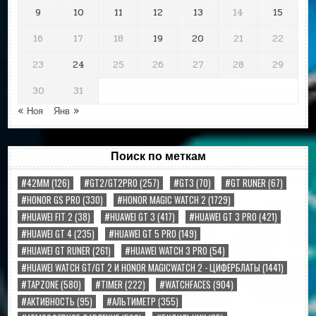
9
10
11
12
13
14
15
16
17
18
19
20
21
22
23
24
25
26
27
28
29
30
31
« Ноя
Янв »
Поиск по меткам
#42MM
(126)
#GT2/GT2PRO
(257)
#GT3
(70)
#GT RUNER
(67)
#HONOR GS PRO
(330)
#HONOR MAGIC WATCH 2
(1729)
#HUAWEI FIT 2
(38)
#HUAWEI GT 3
(417)
#HUAWEI GT 3 PRO
(421)
#HUAWEI GT 4
(235)
#HUAWEI GT 5 PRO
(149)
#HUAWEI GT RUNER
(261)
#HUAWEI WATCH 3 PRO
(54)
#HUAWEI WATCH GT/GT 2 И HONOR MAGICWATCH 2 - ЦИФЕРБЛАТЫ
(1441)
#TAPZONE
(580)
#TIMER
(222)
#WATCHFACES
(904)
#АКТИВНОСТЬ
(95)
#АЛЬТИМЕТР
(355)