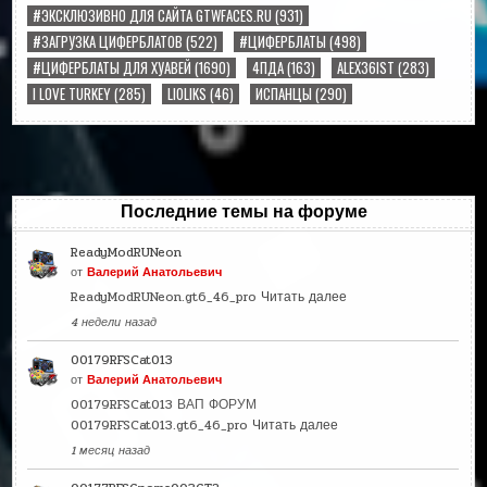
#ЭКСКЛЮЗИВНО ДЛЯ САЙТА GTWFACES.RU
(931)
#ЗАГРУЗКА ЦИФЕРБЛАТОВ
(522)
#ЦИФЕРБЛАТЫ
(498)
#ЦИФЕРБЛАТЫ ДЛЯ ХУАВЕЙ
(1690)
4ПДА
(163)
ALEX36IST
(283)
I LOVE TURKEY
(285)
LIOLIKS
(46)
ИСПАНЦЫ
(290)
Последние темы на форуме
ReadyModRUNeon
от
Валерий Анатольевич
ReadyModRUNeon.gt6_46_pro
Читать далее
4 недели назад
00179RFSCat013
от
Валерий Анатольевич
00179RFSCat013 ВАП ФОРУМ
00179RFSCat013.gt6_46_pro
Читать далее
1 месяц назад