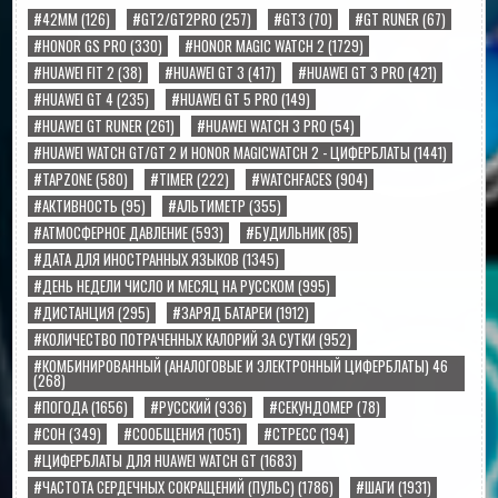
#42MM
(126)
#GT2/GT2PRO
(257)
#GT3
(70)
#GT RUNER
(67)
#HONOR GS PRO
(330)
#HONOR MAGIC WATCH 2
(1729)
#HUAWEI FIT 2
(38)
#HUAWEI GT 3
(417)
#HUAWEI GT 3 PRO
(421)
#HUAWEI GT 4
(235)
#HUAWEI GT 5 PRO
(149)
#HUAWEI GT RUNER
(261)
#HUAWEI WATCH 3 PRO
(54)
#HUAWEI WATCH GT/GT 2 И HONOR MAGICWATCH 2 - ЦИФЕРБЛАТЫ
(1441)
#TAPZONE
(580)
#TIMER
(222)
#WATCHFACES
(904)
#АКТИВНОСТЬ
(95)
#АЛЬТИМЕТР
(355)
#АТМОСФЕРНОЕ ДАВЛЕНИЕ
(593)
#БУДИЛЬНИК
(85)
#ДАТА ДЛЯ ИНОСТРАННЫХ ЯЗЫКОВ
(1345)
#ДЕНЬ НЕДЕЛИ ЧИСЛО И МЕСЯЦ НА РУССКОМ
(995)
#ДИСТАНЦИЯ
(295)
#ЗАРЯД БАТАРЕИ
(1912)
#КОЛИЧЕСТВО ПОТРАЧЕННЫХ КАЛОРИЙ ЗА СУТКИ
(952)
#КОМБИНИРОВАННЫЙ (АНАЛОГОВЫЕ И ЭЛЕКТРОННЫЙ ЦИФЕРБЛАТЫ) 46
(268)
#ПОГОДА
(1656)
#РУССКИЙ
(936)
#СЕКУНДОМЕР
(78)
#СОН
(349)
#СООБЩЕНИЯ
(1051)
#СТРЕСС
(194)
#ЦИФЕРБЛАТЫ ДЛЯ HUAWEI WATCH GT
(1683)
#ЧАСТОТА СЕРДЕЧНЫХ СОКРАЩЕНИЙ (ПУЛЬС)
(1786)
#ШАГИ
(1931)