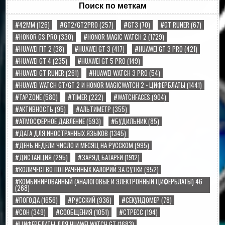
Поиск по меткам
#42MM
(126)
#GT2/GT2PRO
(257)
#GT3
(70)
#GT RUNER
(67)
#HONOR GS PRO
(330)
#HONOR MAGIC WATCH 2
(1729)
#HUAWEI FIT 2
(38)
#HUAWEI GT 3
(417)
#HUAWEI GT 3 PRO
(421)
#HUAWEI GT 4
(235)
#HUAWEI GT 5 PRO
(149)
#HUAWEI GT RUNER
(261)
#HUAWEI WATCH 3 PRO
(54)
#HUAWEI WATCH GT/GT 2 И HONOR MAGICWATCH 2 - ЦИФЕРБЛАТЫ
(1441)
#TAPZONE
(580)
#TIMER
(222)
#WATCHFACES
(904)
#АКТИВНОСТЬ
(95)
#АЛЬТИМЕТР
(355)
#АТМОСФЕРНОЕ ДАВЛЕНИЕ
(593)
#БУДИЛЬНИК
(85)
#ДАТА ДЛЯ ИНОСТРАННЫХ ЯЗЫКОВ
(1345)
#ДЕНЬ НЕДЕЛИ ЧИСЛО И МЕСЯЦ НА РУССКОМ
(995)
#ДИСТАНЦИЯ
(295)
#ЗАРЯД БАТАРЕИ
(1912)
#КОЛИЧЕСТВО ПОТРАЧЕННЫХ КАЛОРИЙ ЗА СУТКИ
(952)
#КОМБИНИРОВАННЫЙ (АНАЛОГОВЫЕ И ЭЛЕКТРОННЫЙ ЦИФЕРБЛАТЫ) 46
(268)
#ПОГОДА
(1656)
#РУССКИЙ
(936)
#СЕКУНДОМЕР
(78)
#СОН
(349)
#СООБЩЕНИЯ
(1051)
#СТРЕСС
(194)
#ЦИФЕРБЛАТЫ ДЛЯ HUAWEI WATCH GT
(1683)