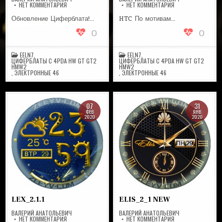
НА
НА
НЕТ КОММЕНТАРИЯ
НЕТ КОММЕНТАРИЯ
HTC+V3
HTC_EELN7
Обновление Циферблата!…
HTC По мотивам…
0
0
EELN7
,
EELN7
,
ЦИФЕРБЛАТЫ С 4PDA HW GT GT2
ЦИФЕРБЛАТЫ С 4PDA HW GT GT2
HMW2
HMW2
,
ЭЛЕКТРОННЫЕ 46
,
ЭЛЕКТРОННЫЕ 46
07
31
ФЕВ
ЯНВ
2020
2020
LEX_2.1.1
ELIS_2_1 NEW
ВАЛЕРИЙ АНАТОЛЬЕВИЧ
ВАЛЕРИЙ АНАТОЛЬЕВИЧ
НА
НА
НЕТ КОММЕНТАРИЯ
НЕТ КОММЕНТАРИЯ