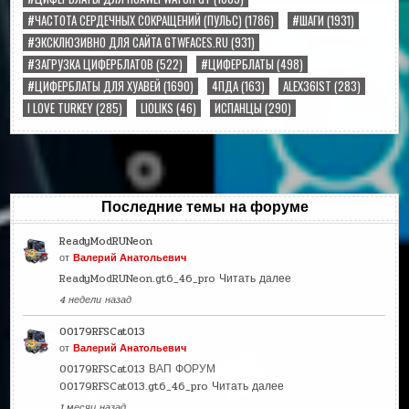
#ЧАСТОТА СЕРДЕЧНЫХ СОКРАЩЕНИЙ (ПУЛЬС)
(1786)
#ШАГИ
(1931)
#ЭКСКЛЮЗИВНО ДЛЯ САЙТА GTWFACES.RU
(931)
#ЗАГРУЗКА ЦИФЕРБЛАТОВ
(522)
#ЦИФЕРБЛАТЫ
(498)
#ЦИФЕРБЛАТЫ ДЛЯ ХУАВЕЙ
(1690)
4ПДА
(163)
ALEX36IST
(283)
I LOVE TURKEY
(285)
LIOLIKS
(46)
ИСПАНЦЫ
(290)
Последние темы на форуме
ReadyModRUNeon
от
Валерий Анатольевич
ReadyModRUNeon.gt6_46_pro
Читать далее
4 недели назад
00179RFSCat013
от
Валерий Анатольевич
00179RFSCat013 ВАП ФОРУМ
00179RFSCat013.gt6_46_pro
Читать далее
1 месяц назад