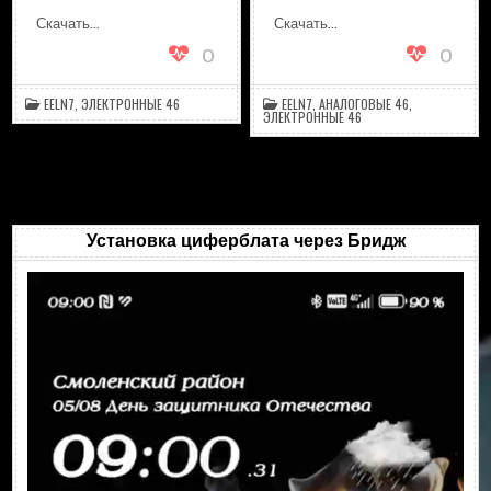
LEX_2.1.1
ELIS_2_1
NEW
Скачать…
Скачать…
0
0
EELN7
,
ЭЛЕКТРОННЫЕ 46
EELN7
,
АНАЛОГОВЫЕ 46
,
ЭЛЕКТРОННЫЕ 46
Установка циферблата через Бридж
Видеоплеер