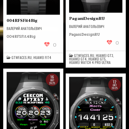
PaganiDesignRU
004RFSFit4Big
ВАЛЕРИЙ АНАТОЛЬЕВИЧ
ВАЛЕРИЙ АНАТОЛЬЕВИЧ
PaganiDesignRU
004RFSFit4Big
0
0
GTWFACES.RU
,
HUAWEI GT3
,
GTWFACES.RU
,
HUAWEI FIT4
HUAWEI GT4
,
HUAWEI GT5
,
HUAWEI WATCH 4 PRO ULTRA
16
ОКТ
12
2025
ОКТ
2025