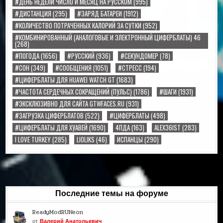
#ДЕНЬ НЕДЕЛИ ЧИСЛО И МЕСЯЦ НА РУССКОМ
(995)
#ДИСТАНЦИЯ
(295)
#ЗАРЯД БАТАРЕИ
(1912)
#КОЛИЧЕСТВО ПОТРАЧЕННЫХ КАЛОРИЙ ЗА СУТКИ
(952)
#КОМБИНИРОВАННЫЙ (АНАЛОГОВЫЕ И ЭЛЕКТРОННЫЙ ЦИФЕРБЛАТЫ) 46
(268)
#ПОГОДА
(1656)
#РУССКИЙ
(936)
#СЕКУНДОМЕР
(78)
#СОН
(349)
#СООБЩЕНИЯ
(1051)
#СТРЕСС
(194)
#ЦИФЕРБЛАТЫ ДЛЯ HUAWEI WATCH GT
(1683)
#ЧАСТОТА СЕРДЕЧНЫХ СОКРАЩЕНИЙ (ПУЛЬС)
(1786)
#ШАГИ
(1931)
#ЭКСКЛЮЗИВНО ДЛЯ САЙТА GTWFACES.RU
(931)
#ЗАГРУЗКА ЦИФЕРБЛАТОВ
(522)
#ЦИФЕРБЛАТЫ
(498)
#ЦИФЕРБЛАТЫ ДЛЯ ХУАВЕЙ
(1690)
4ПДА
(163)
ALEX36IST
(283)
I LOVE TURKEY
(285)
LIOLIKS
(46)
ИСПАНЦЫ
(290)
Последние темы на форуме
ReadyModRUNeon
от
Валерий Анатольевич