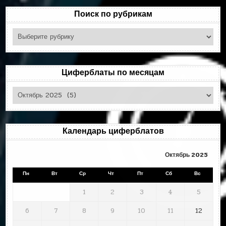
Поиск по рубрикам
Поиск
по
рубрикам
Циферблаты по месяцам
Циферблаты
по
месяцам
Календарь циферблатов
Октябрь 2025
Пн
Вт
Ср
Чт
Пт
Сб
Вс
1
2
3
4
5
6
7
8
9
10
11
12