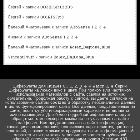
Сергей
к записи
003RFSFit3RUS
Сергей
к записи
001RFSFit3
Валерий Анатольевич
к записи
A36Sense 1 2 3 4
Аноним
к записи
A36Sense 1 2 3 4
Валерий Анатольевич
к записи
Rolex_Daytona_Blue
VincentPluff
к записи
Rolex_Daytona_Blue
Циферблаты для Huawei GT 1, 2, 3, 4 и Watch 3, 4 Серий!
Циферблаты на любой вкус и цвет! При полном или частичном
использовании материалов с сайта, ссылка на источник
обязательна. Продолжая работу с сайтом, вы даете согласие на
использование сайтом cookies и обработку персональных данных
в целях функционирования сайта. Все данные, представленные на
сайте, носят сугубо информационный характер и не являются
исчерпывающими. Для более подробной информации следует
обращаться к менеджерам компании по указанным на сайте
телефонам. Вся представленная на сайте информация,
касающаяся комплектации, технических характеристик, цветовых
сочетаний, а также стоимости продукции, носит информационный
характер и ни при каких условиях не является публичной
офертой, определяемой положениями пункта 2 статьи 437