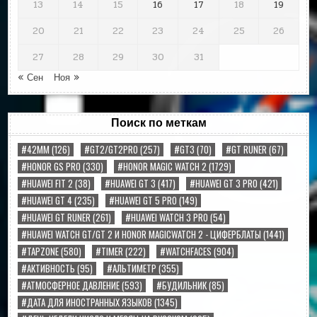
13
14
15
16
17
18
19
20
21
22
23
24
25
26
27
28
29
30
31
« Сен
Ноя »
Поиск по меткам
#42MM
(126)
#GT2/GT2PRO
(257)
#GT3
(70)
#GT RUNER
(67)
#HONOR GS PRO
(330)
#HONOR MAGIC WATCH 2
(1729)
#HUAWEI FIT 2
(38)
#HUAWEI GT 3
(417)
#HUAWEI GT 3 PRO
(421)
#HUAWEI GT 4
(235)
#HUAWEI GT 5 PRO
(149)
#HUAWEI GT RUNER
(261)
#HUAWEI WATCH 3 PRO
(54)
#HUAWEI WATCH GT/GT 2 И HONOR MAGICWATCH 2 - ЦИФЕРБЛАТЫ
(1441)
#TAPZONE
(580)
#TIMER
(222)
#WATCHFACES
(904)
#АКТИВНОСТЬ
(95)
#АЛЬТИМЕТР
(355)
#АТМОСФЕРНОЕ ДАВЛЕНИЕ
(593)
#БУДИЛЬНИК
(85)
#ДАТА ДЛЯ ИНОСТРАННЫХ ЯЗЫКОВ
(1345)