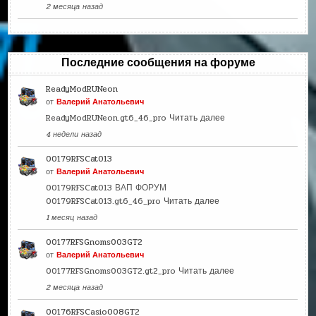
2 месяца назад
Последние сообщения на форуме
ReadyModRUNeon
от
Валерий Анатольевич
ReadyModRUNeon.gt6_46_pro
Читать далее
4 недели назад
00179RFSCat013
от
Валерий Анатольевич
00179RFSCat013 ВАП ФОРУМ
00179RFSCat013.gt6_46_pro
Читать далее
1 месяц назад
00177RFSGnoms003GT2
от
Валерий Анатольевич
00177RFSGnoms003GT2.gt2_pro
Читать далее
2 месяца назад
00176RFSCasio008GT2