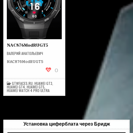
NAC876ModRUGT5
ВАЛЕРИЙ АНАТОЛЬЕВИЧ
NAC876ModRUGT5
0
GTWFACES.RU
,
HUAWEI GT3
,
HUAWEI GT4
,
HUAWEI GT5
,
HUAWEI WATCH 4 PRO ULTRA
Установка циферблата через Бридж